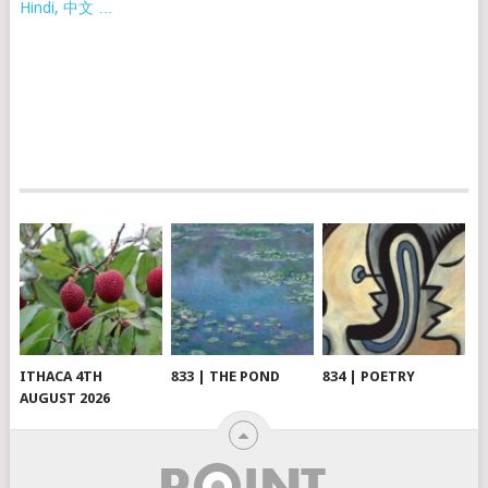
Hindi, 中文 …
ITHACA 4TH
833 | THE POND
834 | POETRY
AUGUST 2026