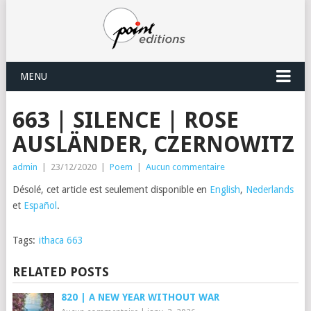
MENU
663 | SILENCE | ROSE
AUSLÄNDER, CZERNOWITZ
admin
|
23/12/2020
|
Poem
|
Aucun commentaire
Désolé, cet article est seulement disponible en
English
,
Nederlands
et
Español
.
Tags:
ithaca 663
RELATED POSTS
820 | A NEW YEAR WITHOUT WAR