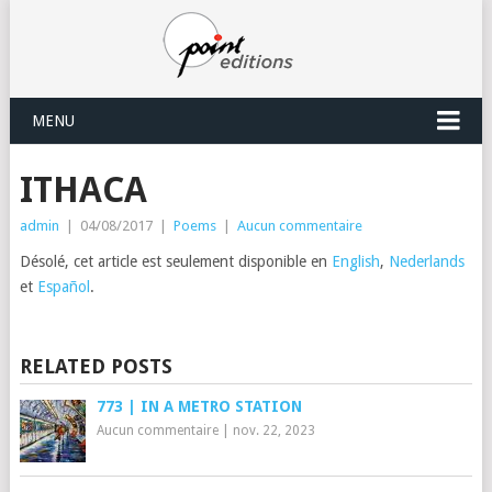
MENU
ITHACA
admin
|
04/08/2017
|
Poems
|
Aucun commentaire
Désolé, cet article est seulement disponible en
English
,
Nederlands
et
Español
.
RELATED POSTS
773 | IN A METRO STATION
Aucun commentaire
|
nov. 22, 2023