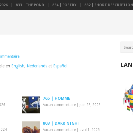
2026
833 | THE POND
834 | POETRY
832 | SHORT DESCRIPTION .
ommentaire
LAN
ible en
English
,
Nederlands
et
Español
.
765 | HOMME
2026
Aucun commentaire
|
juin 28, 2023
803 | DARK NIGHT
 2024
Aucun commentaire
|
avril 1, 2025