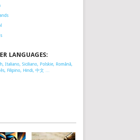
h
ands
l
is
ER LANGUAGES:
, Italiano, Siciliano, Polskie,
Românã,
ês, Filipino, Hindi, 中文 …