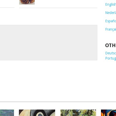
Englis
Nederl
Españo
França
OTH
Deutsch
Portug