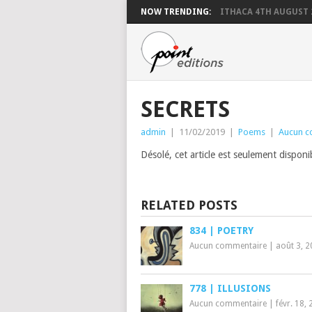
NOW TRENDING:
ITHACA 4TH AUGUST 
SECRETS
admin
|
11/02/2019
|
Poems
|
Aucun c
Désolé, cet article est seulement dispon
RELATED POSTS
834 | POETRY
Aucun commentaire
|
août 3, 
778 | ILLUSIONS
Aucun commentaire
|
févr. 18,