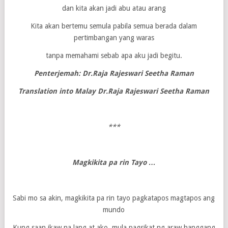
dan kita akan jadi abu atau arang
Kita akan bertemu semula pabila semua berada dalam
pertimbangan yang waras
tanpa memahami sebab apa aku jadi begitu.
Penterjemah: Dr.Raja Rajeswari Seetha Raman
Translation into Malay Dr.Raja Rajeswari Seetha Raman
***
Magkikita pa rin Tayo …
Sabi mo sa akin, magkikita pa rin tayo pagkatapos magtapos ang
mundo
Kung saan ikaw na lang at ako, mula pagsikat ng araw hanggang