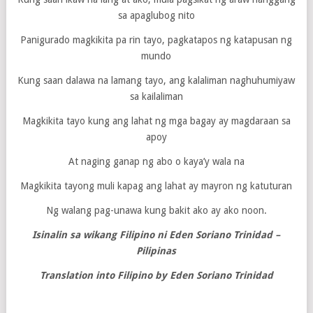
sa apaglubog nito
Panigurado magkikita pa rin tayo, pagkatapos ng katapusan ng
mundo
Kung saan dalawa na lamang tayo, ang kalaliman naghuhumiyaw
sa kailaliman
Magkikita tayo kung ang lahat ng mga bagay ay magdaraan sa
apoy
At naging ganap ng abo o kaya’y wala na
Magkikita tayong muli kapag ang lahat ay mayron ng katuturan
Ng walang pag-unawa kung bakit ako ay ako noon.
Isinalin sa wikang Filipino ni Eden Soriano Trinidad –
Pilipinas
Translation into Filipino by Eden Soriano Trinidad