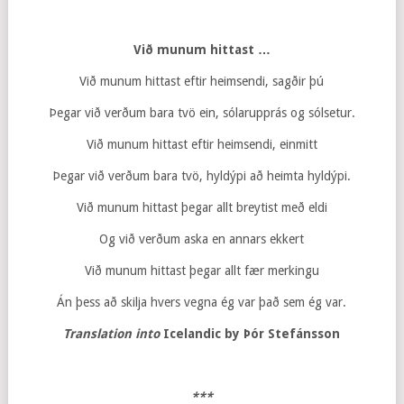
Við munum hittast …
Við munum hittast eftir heimsendi, sagðir þú
Þegar við verðum bara tvö ein, sólarupprás og sólsetur.
Við munum hittast eftir heimsendi, einmitt
Þegar við verðum bara tvö, hyldýpi að heimta hyldýpi.
Við munum hittast þegar allt breytist með eldi
Og við verðum aska en annars ekkert
Við munum hittast þegar allt fær merkingu
Án þess að skilja hvers vegna ég var það sem ég var.
Translation into
Icelandic by Þór Stefánsson
***