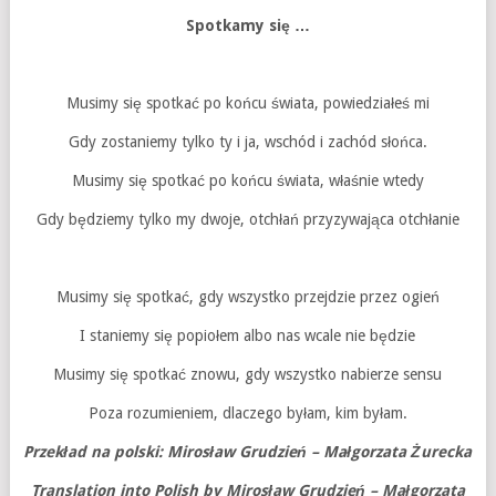
Spotkamy się …
Musimy się spotkać po końcu świata, powiedziałeś mi
Gdy zostaniemy tylko ty i ja, wschód i zachód słońca.
Musimy się spotkać po końcu świata, właśnie wtedy
Gdy będziemy tylko my dwoje, otchłań przyzywająca otchłanie
Musimy się spotkać, gdy wszystko przejdzie przez ogień
I staniemy się popiołem albo nas wcale nie będzie
Musimy się spotkać znowu, gdy wszystko nabierze sensu
Poza rozumieniem, dlaczego byłam, kim byłam.
Przekład na polski: Mirosław Grudzień – Małgorzata Żurecka
Translation into Polish by Mirosław Grudzień – Małgorzata