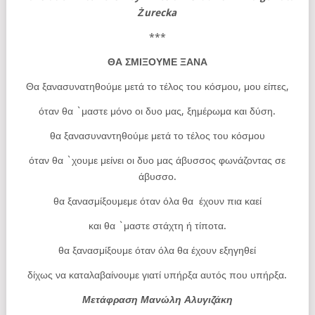
Żurecka
***
ΘΑ ΣΜΙΞΟΥΜΕ ΞΑΝΑ
Θα ξανασυνατηθούμε μετά το τέλος του κόσμου, μου είπες,
όταν θα `μαστε μόνο οι δυο μας, ξημέρωμα και δύση.
θα ξανασυναντηθούμε μετά το τέλος του κόσμου
όταν θα `χουμε μείνει οι δυο μας άβυσσος φωνάζοντας σε
άβυσσο.
θα ξανασμίξουμεμε όταν όλα θα έχουν πια καεί
και θα `μαστε στάχτη ή τίποτα.
θα ξανασμίξουμε όταν όλα θα έχουν εξηγηθεί
δίχως να καταλαβαίνουμε γιατί υπήρξα αυτός που υπήρξα.
Μετάφραση
Μανώλη
Αλυγιζάκη