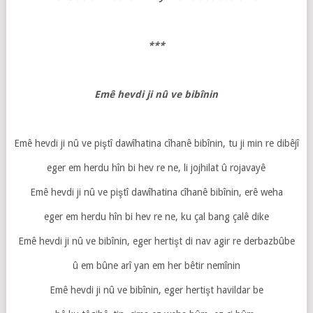
***
Emê hevdi ji nû ve bibînin
Emê hevdi ji nû ve piştî dawîhatina cîhanê bibînin, tu ji min re dibêjî
eger em herdu hîn bi hev re ne, li jojhilat û rojavayê
Emê hevdi ji nû ve piştî dawîhatina cîhanê bibînin, erê weha
eger em herdu hîn bi hev re ne, ku çal bang çalê dike
Emê hevdi ji nû ve bibînin, eger hertişt di nav agir re derbazbûbe
û em bûne arî yan em her bêtir nemînin
Emê hevdi ji nû ve bibînin, eger hertişt havildar be