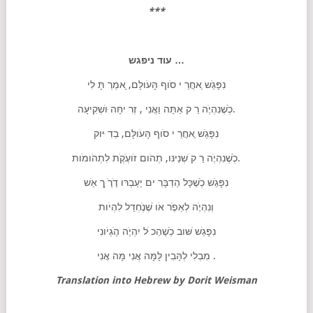
***
עוד ניפגש …
נִפָּגֵׁש ַאחֲרֵ י סֹוף הָּעֹולָּם, ָאמַרְ תָּ לִי
כְׁשֶׁנִהְיֶׁה רַ ק אַתָּה וַאֲנִי , זְרִ יחָּה ּוׁשְקִיעָּה.
נִפָּגֵׁש ַאחֲרֵ י סֹוף הָּעֹולָּם, בְדִ ּיּוק
כְׁשֶׁנִהְיֶׁה רַ ק ׁשְנֵינּו, תְהֹום זֹועֶׁקֶׁת לִתְהֹומֹות.
נִפָּגֵׁש כְׁשֶׁכָּל הַדְבָּרִ ים יַעַבְרּו דֶׁרֶׁ ְך אֵׁש
וְנִהְיֶׁה לְאֵפֶׁר אֹו ׁשֶׁנֶׁחְדַל לִהְיֹות
נִפָּגֵׁש ׁשּוב כְׁשֶׁהַכ ֹּל יִהְיֶׁה הֶׁגְיֹונִי
מִבְלִי לְהָּבִין לָּמָּה אֲנִי מָּה אֲנִי .
Translation into Hebrew by Dorit Weisman