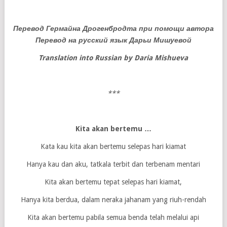
Перевод Гермайна Дрогенбродта при помощи автора
Перевод на русский язык Дарьи Мишуевой
Translation into Russian by Daria Mishueva
***
Kita akan bertemu …
Kata kau kita akan bertemu selepas hari kiamat
Hanya kau dan aku, tatkala terbit dan terbenam mentari
Kita akan bertemu tepat selepas hari kiamat,
Hanya kita berdua, dalam neraka jahanam yang riuh-rendah
Kita akan bertemu pabila semua benda telah melalui api