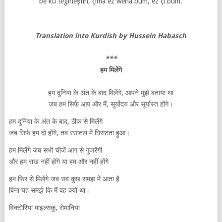
bê ku têgihêştin, çima ez weha bûm, ez çi bûm.
Translation into Kurdish by Hussein Habasch
***
हम
मिलेंगे
हम दुनिया के अंत के बाद मिलेंगे, आपने मुझे बताया था
जब हम सिर्फ आप और मैं, सूर्योदय और सूर्यास्त होंगे।
हम दुनिया के अंत के बाद, ठीक से मिलेंगे
जब सिर्फ हम दो होंगे, तब रसातल में घिसटता हुआ।
हम मिलेंगे जब सभी चीजें आग से गुजरेंगी
और हम राख नहीं होंगे या हम और नहीं होंगे
हम फिर से मिलेंगे जब सब कुछ समझ में आता है
बिना यह समझे कि मैं वह क्यों था।
विक्टोरिया माइल्सकु, रोमानिया