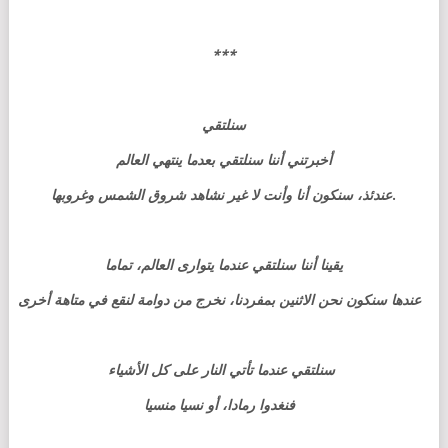
***
سنلتقي
أخبرتني أننا سنلتقي بعدما ينتهي العالم
عندئذ، سنكون أنا وأنت لا غير نشاهد شروق الشمس وغروبها
.
تماما
،
يقينا أننا سنلتقي عندما يتوارى العالم
عندها سنكون نحن الاثنين بمفردنا، نخرج من دوامة لنقع في متاهة أخرى
سنلتقي عندما تأتي النار على كل الأشياء
فنغدوا رمادا، أو نسيا منسيا