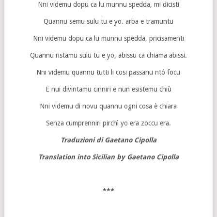
Nni videmu dopu ca lu munnu spedda, mi dicisti
Quannu semu sulu tu e yo. arba e tramuntu
Nni videmu dopu ca lu munnu spedda, pricisamenti
Quannu ristamu sulu tu e yo, abissu ca chiama abissi.
Nni videmu quannu tutti li cosi passanu ntô focu
E nui divintamu cinniri e nun esistemu chiù
Nni videmu di novu quannu ogni cosa è chiara
Senza cumprenniri pirchì yo era zoccu era.
Traduzioni di Gaetano Cipolla
Translation into Sicilian by Gaetano Cipolla
***