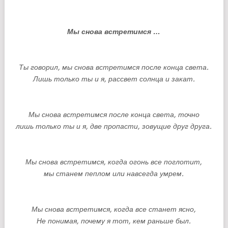
Мы
снова
встретимся
…
Ты
говорил
,
мы
снова
встретимся
после
конца
света.
Лишь только ты и я, рассвет солнца и закат.
Мы
снова
встретимся
после
конца
света
,
точно
лишь только ты и я, две пропасти, зовущие друг друга.
Мы снова встретимся, когда огонь все поглотит,
мы станем пеплом или навсегда умрем.
Мы снова встретимся, когда все станет ясно,
Не понимая, почему я тот, кем раньше был.