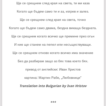
Ще се срещнем след края на света, ти ми каза
Когато ще бъдем само ти и аз, изгрев и залез.
Ще се срещнем след края на света, точно
Когато ще бъдем само двама, бездна викаща бездната.
Ще се срещнем когато всичко ще премине през огън
И ние ще станем на пепел или несъществуващи.
Ще се срещнем отново когато всичко има значение
Без да разбирам защо аз бях това което бях.
превод от английски: Иван Христов
картина: Мартин Рабе, „Любовници”
Translation into Bulgarian by Ivan Hristov
***