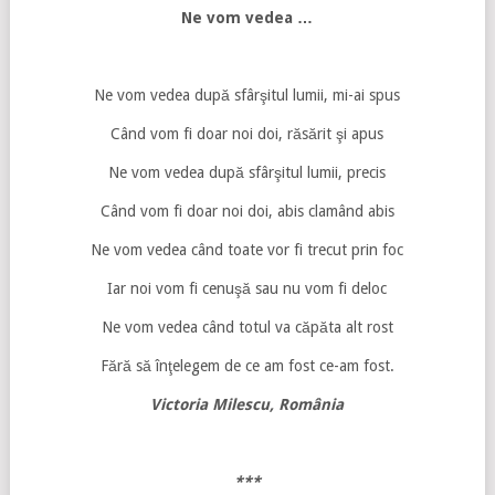
Ne vom vedea …
Ne vom vedea după sfârşitul lumii, mi-ai spus
Când vom fi doar noi doi, răsărit şi apus
Ne vom vedea după sfârşitul lumii, precis
Când vom fi doar noi doi, abis clamând abis
Ne vom vedea când toate vor fi trecut prin foc
Iar noi vom fi cenuşă sau nu vom fi deloc
Ne vom vedea când totul va căpăta alt rost
Fără să înţelegem de ce am fost ce-am fost.
Victoria Milescu, România
***