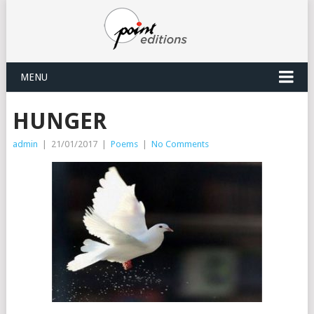
MENU
HUNGER
admin
|
21/01/2017
|
Poems
|
No Comments