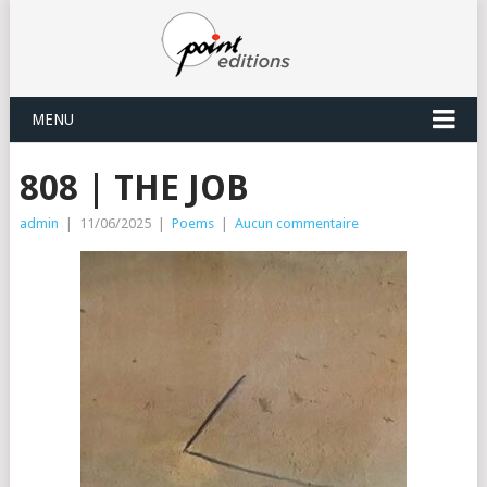
MENU
808 | THE JOB
admin
|
11/06/2025
|
Poems
|
Aucun commentaire