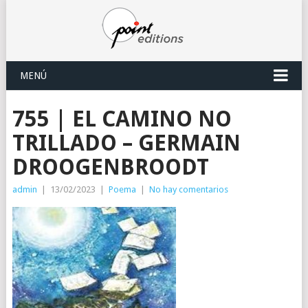
MENÚ
755 | EL CAMINO NO
TRILLADO – GERMAIN
DROOGENBROODT
admin
|
13/02/2023
|
Poema
|
No hay comentarios