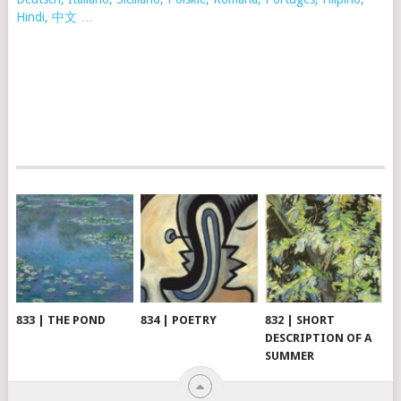
Hindi, 中文 …
833 | THE POND
834 | POETRY
832 | SHORT
DESCRIPTION OF A
SUMMER