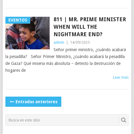
811 | MR. PRIME MINISTER
EVENTOS
WHEN WILL THE
NIGHTMARE END?
admin
|
14/09/2025
Señor primer ministro, ¿cuándo acabará
la pesadilla? Señor Primer Ministro, ¿cuándo acabará la pesadilla
de Gaza? Qué miseria más absoluta – detesto la destrucción de
hogares de
Leer más
NAVEGACIÓN
Entradas anteriores
DE
POSTS