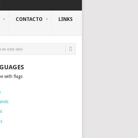
.
CONTACTO
LINKS
GUAGES
h
ands
l
is