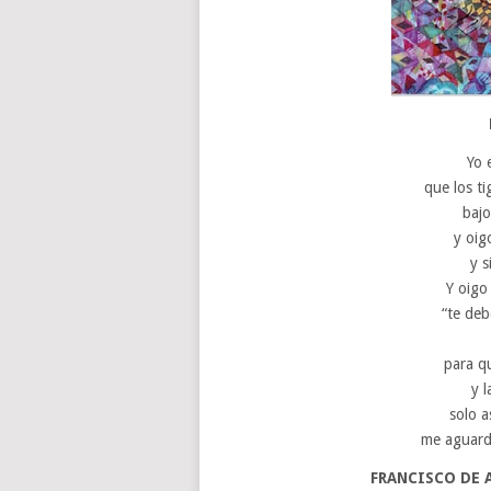
Yo 
que los ti
bajo
y oig
y s
Y oigo 
“te deb
para q
y l
solo a
me aguarda
FRANCISCO DE 