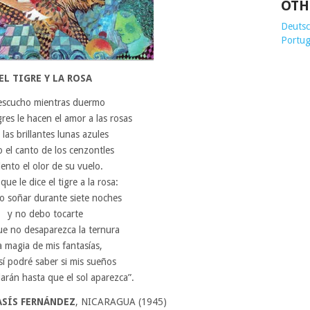
OTH
Deutsch
Portug
EL TIGRE Y LA ROSA
escucho mientras duermo
gres le hacen el amor a las rosas
 las brillantes lunas azules
o el canto de los cenzontles
iento el olor de su vuelo.
que le dice el tigre a la rosa:
o soñar durante siete noches
y no debo tocarte
ue no desaparezca la ternura
a magia de mis fantasías,
sí podré saber si mis sueños
rán hasta que el sol aparezca”.
ASÍS FERNÁNDEZ
, NICARAGUA (1945)