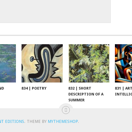
ND
834 | POETRY
832 | SHORT
831 | AR
DESCRIPTION OF A
INTELLI
SUMMER
NT EDITIONS
.
THEME BY
MYTHEMESHOP
.