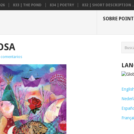
026
833 | THE POND
834 | POETRY
832 | SHORT DESCRIPTION ..
SOBRE POINT
ROSA
 comentarios
LAN
Englis
Nederl
Españo
França