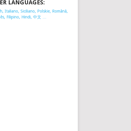
ER LANGUAGES:
, Italiano, Siciliano, Polskie,
Românã,
ês, Filipino, Hindi, 中文 …