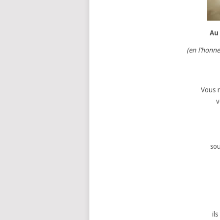
Au
(en l’honn
Vous n
v
sou
il