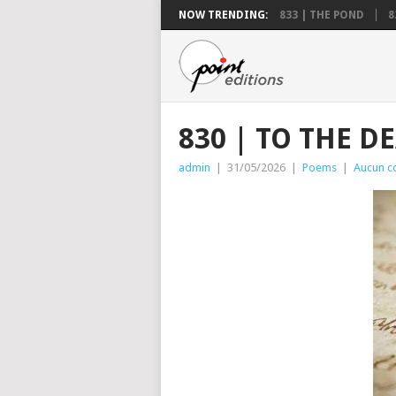
NOW TRENDING:
833 | THE POND
8
830 | TO THE D
admin
|
31/05/2026
|
Poems
|
Aucun c