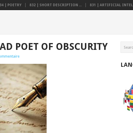
34 | POETRY
832 | SHORT DESCRIPTION ...
831 | ARTIFICIAL INTELL
EAD POET OF OBSCURITY
ommentaire
LAN