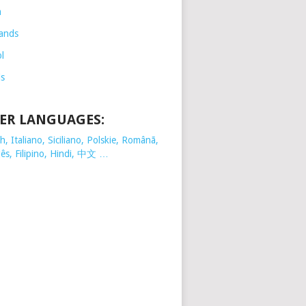
h
ands
l
is
ER LANGUAGES:
, Italiano, Siciliano, Polskie,
Românã,
ês, Filipino, Hindi, 中文 …