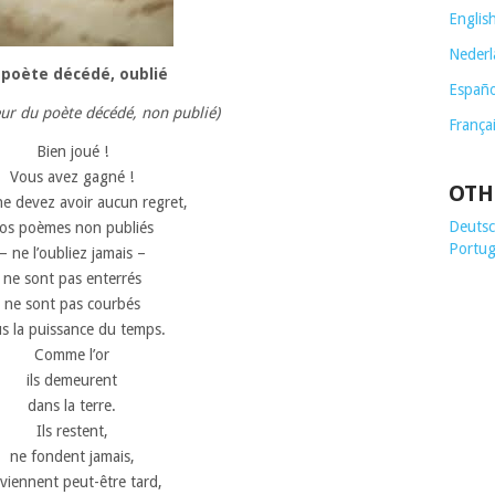
Englis
Nederl
 poète décédé, oublié
Españo
eur du poète décédé, non publié)
França
Bien joué !
Vous avez gagné !
OTH
e devez avoir aucun regret,
Deutsch
os poèmes non publiés
Portug
– ne l’oubliez jamais –
ne sont pas enterrés
ne sont pas courbés
s la puissance du temps.
Comme l’or
ils demeurent
dans la terre.
Ils restent,
ne fondent jamais,
s viennent peut-être tard,