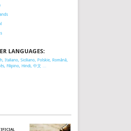
h
ands
l
is
ER LANGUAGES:
, Italiano, Siciliano, Polskie,
Românã,
ês, Filipino, Hindi, 中文 …
TIFICIAL