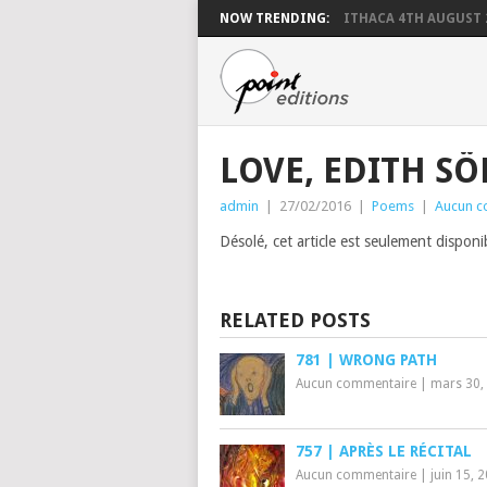
NOW TRENDING:
ITHACA 4TH AUGUST 
LOVE, EDITH S
admin
|
27/02/2016
|
Poems
|
Aucun c
Désolé, cet article est seulement dispon
RELATED POSTS
781 | WRONG PATH
Aucun commentaire
|
mars 30,
757 | APRÈS LE RÉCITAL
Aucun commentaire
|
juin 15, 