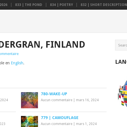
2026
833 | THE POND
834 | POETRY
832 | SHORT DESCRIPTION .
ÖDERGRAN, FINLAND
ommentaire
LAN
ible en
English
.
780-WAKE-UP
 2024
Aucun commentaire
|
mars 16, 2024
779 | CAMOUFLAGE
2023
Aucun commentaire
|
mars 1, 2024