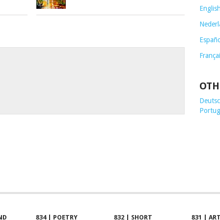
Englis
Nederl
Españo
França
OTH
Deutsch
Portug
ND
834 | POETRY
832 | SHORT
831 | AR