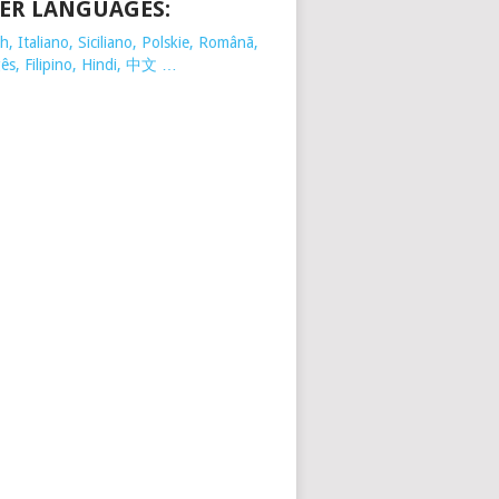
ER LANGUAGES:
, Italiano, Siciliano, Polskie,
Românã,
ês, Filipino, Hindi, 中文 …