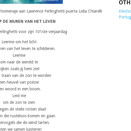
OTH
 homenaje aan Lawrence Ferlinghetti puerta Lidia Chiarelli
Deutsch
Portug
P DE MUREN VAN HET LEVEN
linghetti voor zijn 101ste verjaardag
Leerme om het licht
en van het leven te schilderen.
Leerme
om naar de wereld te
kijken zoals jij hem ziet
​​traan van de zon te worden
een heuvel van poëzie
en woord in een boom.
Leid me
om de zon te zien
tegen de steile rotsen slaat
en die rusteloos komen en gaan
ervogels die de wind tarten.
aten we samen luisteren