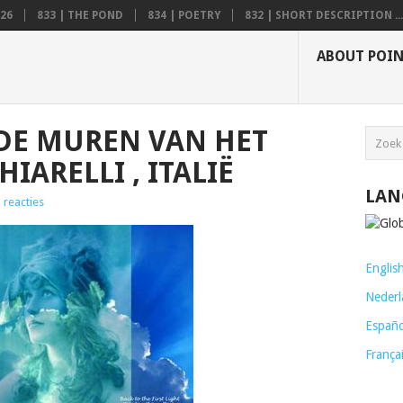
26
833 | THE POND
834 | POETRY
832 | SHORT DESCRIPTION ...
ABOUT POI
 DE MUREN VAN HET
HIARELLI , ITALIË
LAN
 reacties
Englis
Nederl
Españo
França