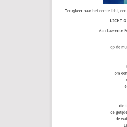
Terugkeer naar het eerste licht, een
LICHT O
Aan Lawrence Fer
op de mur
om een 
e
die 
de getijd
de wat
L