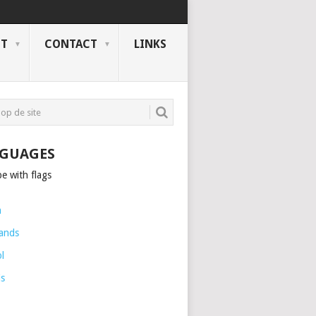
NT
CONTACT
LINKS
GUAGES
h
ands
l
is