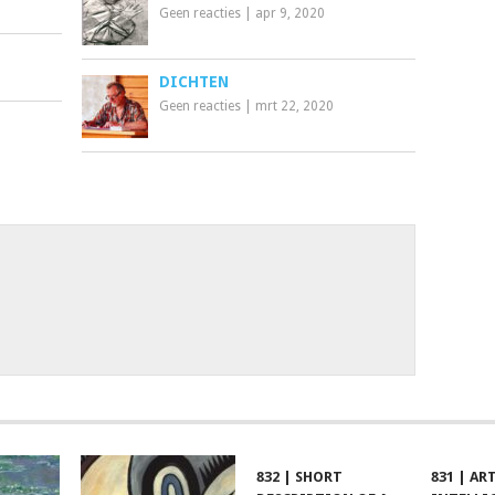
Geen reacties
|
apr 9, 2020
DICHTEN
Geen reacties
|
mrt 22, 2020
832 | SHORT
831 | AR