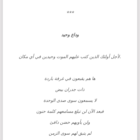
***
وداع وحيد
لأجل أولئك الذين كتب عليهم الموت وحيدين في أي مكان
.
ها هم يقبعون في غرفة باردة
ذات جدران بيض
لا يسمعون سوى صدى الوحدة
فبعد الآن لن تبلغ مسامعهم كلمة حنون
ولن يأويهم حضن دافئ
لم يتبق لهم سوى الزمن