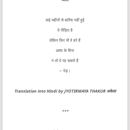
कई महीनों से बारिश नहीं हुई
वे पीड़ित है
लेकिन फिर भी वे हरे हैं
आशा के बिना
न तो वे रह सकते हैं
─ पेड़।
Translation into Hindi by JYOTIRMAYA THAKUR
अकेला
***