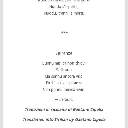
Nuddu veni a battiri a la porta
Nuddu s’aspetta,
Nuddu, tranni la morti.
***
Spiranza
Sunnu misi ca non chiovi
Soffrunu
Ma sunnu ancora virdi
Pirchì senza spiranza
Non ponnu mancu viviri.
─ L’arburi.
Traduzioni in sicilianu di Gaetano Cipolla
Translation into Sicilian by Gaetano Cipolla