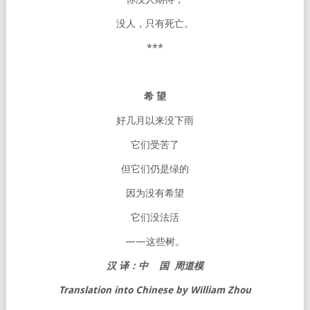
没人，只有死亡。
***
希
望
好几月以来没下雨
它们受苦了
但它们仍是绿的
因为没有希望
它们没法活
——这些树。
汉
译
：
中
国
周道模
Translation into Chinese by William Zhou