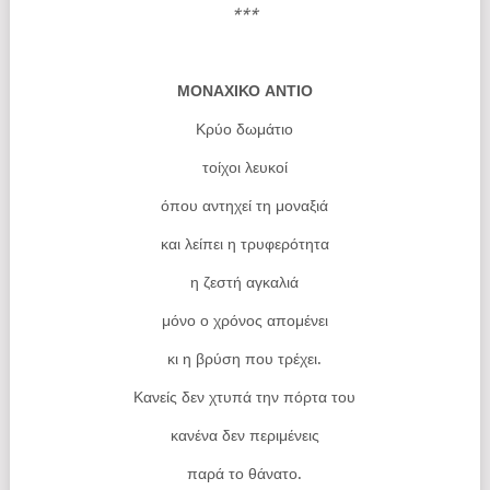
***
ΜΟΝΑΧΙΚΟ ΑΝΤΙΟ
Κρύο δωμάτιο
τοίχοι λευκοί
όπου αντηχεί τη μοναξιά
και λείπει η τρυφερότητα
η ζεστή αγκαλιά
μόνο ο χρόνος απομένει
κι η βρύση που τρέχει.
Κανείς δεν χτυπά την πόρτα του
κανένα δεν περιμένεις
παρά το θάνατο.