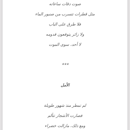
صوت دقات ساعاته
مثل قطرات تتسرب من صنبور الماء
فلا طرق على الباب
ولا زائر يتوقعون قدومه
لا أحد، سوى الموت
***
الأمل
لم تمطر منذ شهور طويلة
فصارت الأشجار تتألم
ومع ذلك، مازالت خضراء