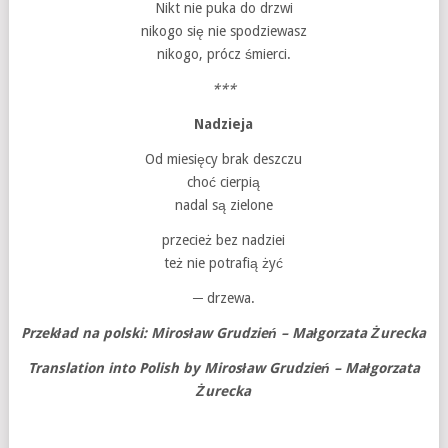
Nikt nie puka do drzwi
nikogo się nie spodziewasz
nikogo, prócz śmierci.
***
Nadzieja
Od miesięcy brak deszczu
choć cierpią
nadal są zielone
przecież bez nadziei
też nie potrafią żyć
─ drzewa.
Przekład na polski: Mirosław Grudzień – Małgorzata Żurecka
Translation into Polish by Mirosław Grudzień – Małgorzata
Żurecka