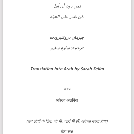
فمن دون أن أمل
لن تقدر على الحياة
.
جيرمان دروغنبرودت
ترجمة: سارة سليم
Translation into Arab by Sarah Selim
***
अकेला
अलविदा
(
उन
लोगों
के
लिए
,
जो
भी
,
जहां
भी
हों
,
अकेला
मरना
होगा
)
ठंडा कक्ष