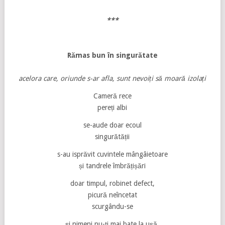
***
Rămas bun în singurătate
acelora care, oriunde s-ar afla, sunt nevoiți să moară izolați
Cameră rece
pereți albi
se-aude doar ecoul
singurătății
s-au isprăvit cuvintele mângâietoare
și tandrele îmbrățișări
doar timpul, robinet defect,
picură neîncetat
scurgându-se
și nimeni nu-ți mai bate la ușă,