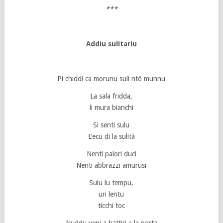
***
Addiu sulitariu
Pi chiddi ca morunu suli ntô munnu
La sala fridda,
li mura bianchi
Si senti sulu
L’ecu di la sulità
Nenti palori duci
Nenti abbrazzi amurusi
Sulu lu tempu,
un lentu
ticchi toc