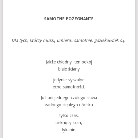
SAMOTNE POŻEGNANIE
Dla tych, którzy muszą umierać samotnie, gdziekolwiek są.
Jakże chłodny ten pokój
białe ściany
jedynie słyszalne
echo samotności.
Już ani jednego czułego słowa
żadnego ciepłego uścisku
tylko czas,
cieknący kran,
tykanie.