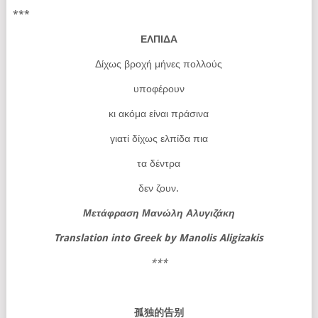
***
ΕΛΠΙΔΑ
Δίχως βροχή μήνες πολλούς
υποφέρουν
κι ακόμα είναι πράσινα
γιατί δίχως ελπίδα πια
τα δέντρα
δεν ζουν.
Μετάφραση Μανώλη Αλυγιζάκη
Translation into Greek by
Manolis
Aligizakis
***
孤独的告别