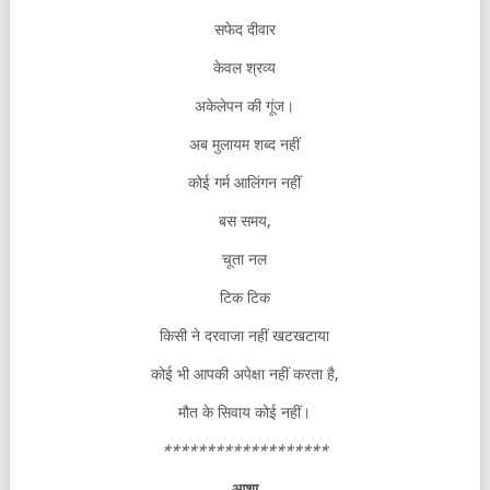
सफेद दीवार
केवल श्रव्य
अकेलेपन की गूंज।
अब मुलायम शब्द नहीं
कोई गर्म आलिंगन नहीं
बस समय,
चूता नल
टिक टिक
किसी ने दरवाजा नहीं खटखटाया
कोई भी आपकी अपेक्षा नहीं करता है,
मौत के सिवाय कोई नहीं।
*******************
आशा