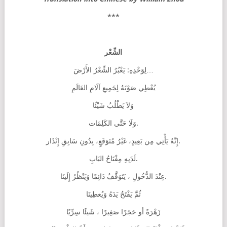
***
الشِّعْر
لِوَحْدِهِ: يَعْبُرُ الشِّعْرُ الأَرْضَ…
يُعْطِي صَوْتَهُ لِجَمِيعِ آلَامِ العَالَمِ
وَلاَ يَطْلُبُ شَيْئًا
وَلَا حَتَّى الكَلِمَات.
إِنَّهُ يَأْتِي مِن بَعِيدٍ، غَيْرُ مُتَوَقَعٍ، بِدُونِ سَابِقِ إِنْذَار.
لَدَيِهِ مِفْتَاحُ البَابِ.
عِنْدَ الدُّخُولِ ، يَتَوَقَّفُ دَائِمًا وَيَنْظُرُ إِلَينَا.
ثُمَّ يَفْتَحُ يَدَهُ وَيُعطِينَا
زَهْرَةً أو حَجَرًا صَغِيرًا ، شَيئًا سِرِّيًا