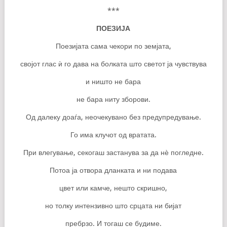
***
ПОЕЗИЈА
Поезијата сама чекори по земјата,
својот глас ѝ го дава на болката што светот ја чувствува
и ништо не бара
не бара ниту зборови.
Од далеку доаѓа, неочекувано без предупредување.
Го има клучот од вратата.
При влегување, секогаш застанува за да нѐ погледне.
Потоа ја отвора дланката и ни подава
цвет или камче, нешто скришно,
но толку интензивно што срцата ни бијат
пребрзо. И тогаш се будиме.