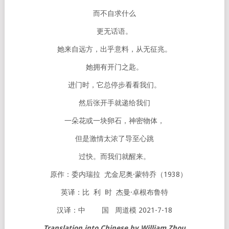
而不自求什么
更无话语。
她来自远方，出乎意料，从无征兆。
她拥有开门之匙。
进门时，它总停步看看我们。
然后张开手就递给我们
一朵花或一块卵石，神密物体，
但是激情太浓了导至心跳
过快。而我们就醒来。
原作：委内瑞拉 尤金尼奥·蒙特乔（1938）
英译：比 利 时 杰曼·卓根布鲁特
汉译：中 国 周道模 2021-7-18
Translation into Chinese by William Zhou