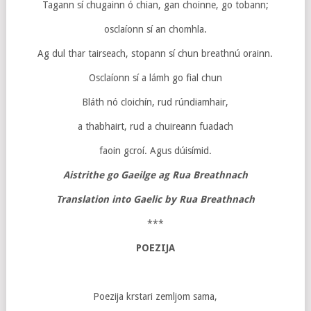
Tagann sí chugainn ó chian, gan choinne, go tobann;
osclaíonn sí an chomhla.
Ag dul thar tairseach, stopann sí chun breathnú orainn.
Osclaíonn sí a lámh go fial chun
Bláth nó cloichín, rud rúndiamhair,
a thabhairt, rud a chuireann fuadach
faoin gcroí. Agus dúisímid.
Aistrithe go Gaeilge ag Rua Breathnach
Translation into Gaelic by
Rua Breathnach
***
POEZIJA
Poezija krstari zemljom sama,