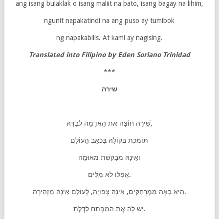
ang isang bulaklak o isang maliit na bato, isang bagay na lihim,
ngunit napakatindi na ang puso ay tumibok
ng napakabilis. At kami ay nagising.
Translated into Filipino by Eden Soriano Trinidad
***
שירה
שִׁירָה חוֹצָה אֶת הָאֲדָמָה לְבַדָּהּ,
תּוֹמֶכֶת בְּקוֹלָהּ בִּכְאֵב הָעוֹלָם
וְאֵינָהּ מְבַקֶּשֶׁת מְאוּמָה
אֲפִלּוּ לֹא מִלִּים.
הִיא בָּאָה מִמֶּרְחַקִּים, אֵינָהּ צְפוּיָה, לְעוֹלָם אֵינָהּ מַזְהִירָה.
יֵשׁ לָהּ אֶת הַמַּפְתֵּחַ לַדֶּלֶת.