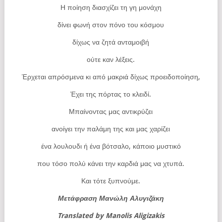
Η ποίηση διασχίζει τη γη μονάχη
δίνει φωνή στον πόνο του κόσμου
δίχως να ζητά ανταμοιβή
ούτε καν λέξεις.
Έρχεται απρόσμενα κι από μακριά δίχως προειδοποίηση,
Έχει της πόρτας το κλειδί.
Μπαίνοντας μας αντικρύζει
ανοίγει την παλάμη της και μας χαρίζει
ένα λουλουδι ή ένα βότσαλο, κάποιο μυστικό
που τόσο πολύ κάνει την καρδιά μας να χτυπά.
Και τότε ξυπνούμε.
Μετάφραση Μανώλη Αλυγιζάκη
Translated by Manolis Aligizakis