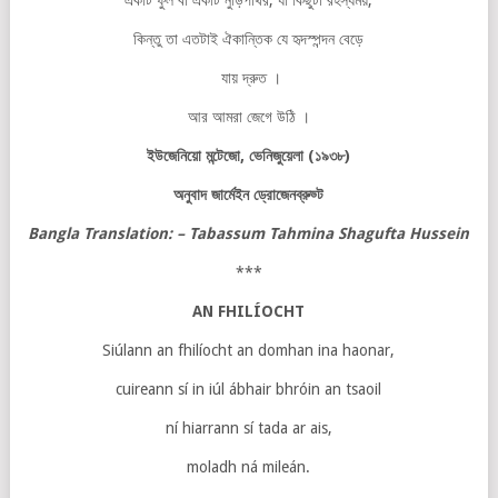
একটি ফুল বা একটি নুড়িপাথর, যা কিছুটা রহস্যময়,
কিন্তু তা এতটাই ঐকান্তিক যে হৃদস্পন্দন বেড়ে
যায় দ্রুত ।
আর আমরা জেগে উঠি ।
ইউজেনিয়ো
মন্টেজো
,
ভেনিজুয়েলা
(
১৯৩৮
)
অনুবাদ
জার্মেইন
ড্রোজেনব্রুড্ট
Bangla Translation: – Tabassum Tahmina Shagufta Hussein
***
AN FHILÍOCHT
Siúlann an fhilíocht an domhan ina haonar,
cuireann sí in iúl ábhair bhróin an tsaoil
ní hiarrann sí tada ar ais,
moladh ná mileán.