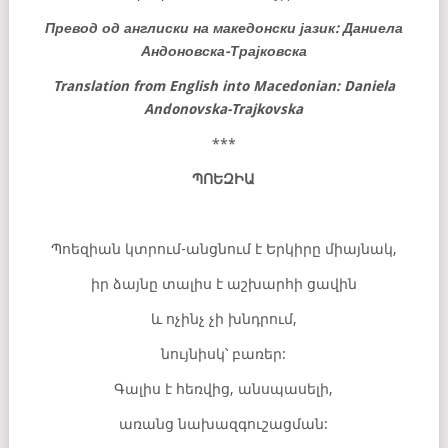
Превод од англиски на македонски јазик: Даниела
Андоновска-Трајковска
Translation from English into Macedonian: Daniela
Andonovska-Trajkovska
***
ՊՈԵԶԻԱ
Պոեզիան կտրում-անցնում է Երկիրը միայնակ,
իր ձայնը տալիս է աշխարհի ցավին
և ոչինչ չի խնդրում,
նույնիսկ՝ բառեր:
Գալիս է հեռվից, անսպասելի,
առանց նախազգուշացման: