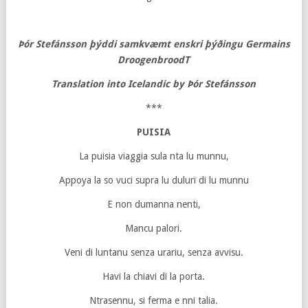
Þór Stefánsson þýddi samkvæmt enskri þýðingu Germains
Droogenbrood
T
Translation into Icelandic by Þór Stefánsson
***
PUISIA
La puisia viaggia sula nta lu munnu,
Appoya la so vuci supra lu duluri di lu munnu
E non dumanna nenti,
Mancu palori.
Veni di luntanu senza urariu, senza avvisu.
Havi la chiavi di la porta.
Ntrasennu, si ferma e nni talia.