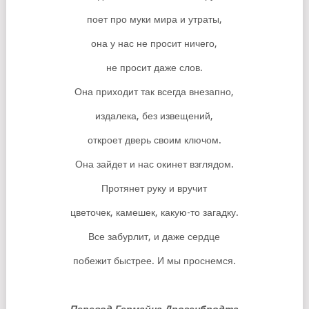
поет про муки мира и утраты,
она у нас не просит ничего,
не просит даже слов.
Она приходит так всегда внезапно,
издалека, без извещений,
откроет дверь своим ключом.
Она зайдет и нас окинет взглядом.
Протянет руку и вручит
цветочек, камешек, какую-то загадку.
Все забурлит, и даже сердце
побежит быстрее. И мы проснемся.