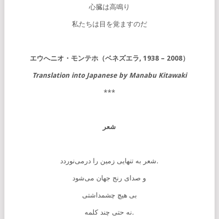
心臓は高鳴り
私たちは目を覚ますのだ
エウへニオ・モンテホ（ベネズエラ
, 1938 – 2008
）
Translation into Japanese by Manabu Kitawaki
***
شعر
درمی‌نوردد
را
زمین
تنهایی
به
شعر
.
و
صدای
رنج
جهان
می‌شود
بی‌
هیچ
چشمداشتی
کلمه
چند
حتی
نه
.