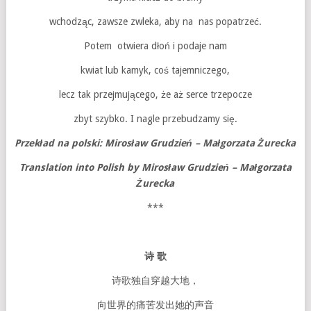
wchodząc, zawsze zwleka, aby na nas popatrzeć.
Potem otwiera dłoń i podaje nam
kwiat lub kamyk, coś tajemniczego,
lecz tak przejmującego, że aż serce trzepocze
zbyt szybko. I nagle przebudzamy się.
Przekład na polski: Mirosław Grudzień
–
Małgorzata Żurecka
Translation into Polish by
Mirosław Grudzień
–
Małgorzata
Żurecka
***
诗
歌
诗歌独自穿越大地，
向世界的痛苦发出她的声音