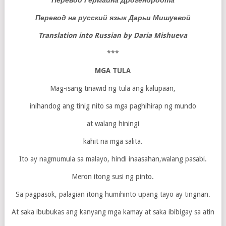
Перевод Гермайна Дрогенбродта
Перевод на русский язык Дарьи Мишуевой
Translation into Russian by Daria Mishueva
***
MGA TULA
Mag-isang tinawid ng tula ang kalupaan,
inihandog ang tinig nito sa mga paghihirap ng mundo
at walang hiningi
kahit na mga salita.
Ito ay nagmumula sa malayo, hindi inaasahan,walang pasabi.
Meron itong susi ng pinto.
Sa pagpasok, palagian itong humihinto upang tayo ay tingnan.
At saka ibubukas ang kanyang mga kamay at saka ibibigay sa atin