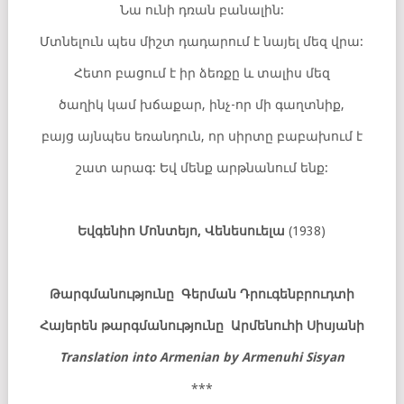
Նա ունի դռան բանալին:
Մտնելուն պես միշտ դադարում է նայել մեզ վրա:
Հետո բացում է իր ձեռքը և տալիս մեզ
ծաղիկ կամ խճաքար, ինչ-որ մի գաղտնիք,
բայց այնպես եռանդուն, որ սիրտը բաբախում է
շատ արագ: Եվ մենք արթնանում ենք:
Եվգենիո Մոնտեյո, Վենեսուելա
(1938)
Թարգմանությունը Գերման Դրուգենբրուդտի
Հայերեն թարգմանությունը Արմենուհի Սիսյանի
Translation into Armenian by
Armenuhi Sisyan
***