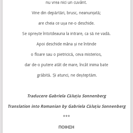
nu vrea nici un cuvânt.
Vine din depărtări, brusc, neanunțată;
are cheia ce ușa ne-o deschide.
Se oprește întotdeauna la intrare, ca să ne vadă.
Apoi deschide mâna și ne întinde
o floare sau o pietricică, ceva misterios,
dar de-o putere atât de mare, încât inima bate
grăbită. Și atunci, ne deșteptăm.
Traducere Gabriela Căluțiu Sonnenberg
Translation into Romanian by
Gabriela Căluțiu Sonnenberg
***
ΠΟΙΗΣΗ