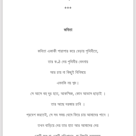
***
কবিতা
কবিতা একাকী পারাপার করে বেড়ায় পৃথিবীতে,
তার কণ্ঠ দেয় পৃথিবীর বেদনায়
আর চায় না কিছুই বিনিময়ে
এমনকি নয় শব্দ।
সে আসে বহু দূর হতে, আকস্মিক, কোন আভাস ছাড়াই ।
তার আছে দরজার চাবি ।
প্রবেশ করতেই, সে সব সময় থেমে ফিরে চায় আমাদের পানে ।
তখন বাড়িয়ে দেয় তার হাত আর আমাদের দেয়