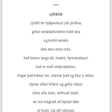
***
LJÓÐIÐ
Ljóðið fer hjálparlaust yfir jörðina,
gefur veraldarkvölinni rödd sína
og krefst einskis
ekki einu sinni orða.
Það kemur langt að, óvænt, fyrirvaralaust.
Það er með útidyralykilinn.
Þegar það kemur inn, stansar það og lítur á okkur.
Opnar síðan lófann og gefur okkur
blóm eða stein, eitthvað dulið,
en svo magnað að hjatað slær
of hratt. Og við vöknum.