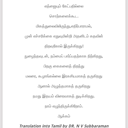
எத்ஜையும் கேட்பதில்லை
சொற்களைக்கூட.
மிகத்துலைவிலிருந்து,எதிர்பாராமல்,
முன் எச்சரிக்கை எதுவுமின்றி அதனிடம் கதவின்
திறவுகோல் இருக்கிறது!
நுழைந்தவுடன், நம்மைப் பார்ப்பதற்காக நிற்கிறது,
பிறகு கைகளைத் திறந்து
மலரை, கூழாங்கல்லை இரகசியமாகத் தருகிறது
ஆனால் அழுத்தமாகத் தருகிறது
நமது இதயம் விரைவாகத் துடிக்கிறது.
நாம் எழுந்திருக்கிறோம்.
ஆக்கம்
Translation into Tamil by DR. N V Subbaraman