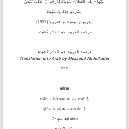
لَكِنَّها – تِلْكَ العَطَايَا- شَدِيدَةً لِدَرَجَةِ أَنَّ القَلْبَ يَنْبُضُ
بِسُرعَةٍ جٍدًا. وَنَسْتَيْقِظ.
ايغوينيــو مونتيخــو، فنزويلا (1938)
ترجمة للعربية: عبد القادر كشيدة
ترجمة للعربية: عبد القادر كشيدة
Translation into Arab by Mesaoud Abdelkader
***
कविता
कविता अकेले पृथ्वी को पार करती है,
दुनिया के दर्द को आवाज देता है
और कुछ नहीं मांगता