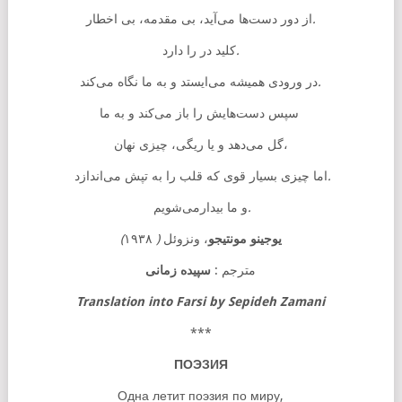
اخطار
بی
مقدمه،
بی
می‌آید،
دست‌ها
دور
از
.
دارد
را
در
کلید
.
می‌کند
نگاه
ما
به
و
می‌ایستد
همیشه
ورودی
در
.
سپس
دست‌هایش
را
باز
می‌کند
و
به
ما
نهان،
گل
می‌دهد
و
یا
ریگی،
چیزی
می‌اندازد
تپش
به
را
قلب
که
قوی
بسیار
چیزی
اما
.
بیدارمی‌شویم
ما
و
.
)
۱۹۳۸
(
ونزوئل
،
مونتیجو
یوجینو
مترجم :
سپیده زمانی
Translation into Farsi by Sepideh Zamani
***
ПОЭЗИЯ
Одна летит поэзия по миру,