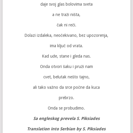
daje svoj glas bolovima sveta
a ne traži ništa,
čak ni reči.
Dolazi izdaleka, neočekivano, bez upozorenja,
ima ključ od vrata.
Kad uđe, stane i gleda nas.
Onda otvori šaku i pruži nam
cvet, belutak nešto tajno,
ali tako važno da srce počne da kuca
prebrzo.
Onda se probudimo.
Sa engleskog prevela S. Piksiades
Translation into Serbian by S. Piksiades