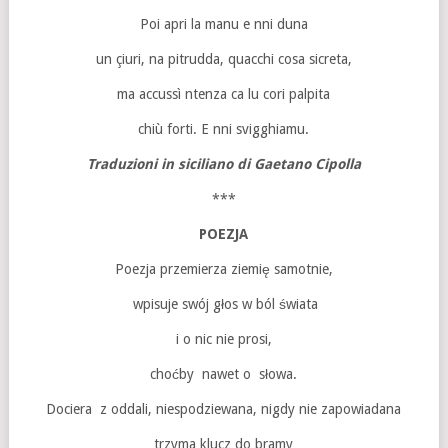
Poi apri la manu e nni duna
un çiuri, na pitrudda, quacchi cosa sicreta,
ma accussì ntenza ca lu cori palpita
chiù forti. E nni svigghiamu.
Traduzioni in siciliano di Gaetano Cipolla
***
POEZJA
Poezja przemierza ziemię samotnie,
wpisuje swój głos w ból świata
i o nic nie prosi,
choćby nawet o słowa.
Dociera z oddali, niespodziewana, nigdy nie zapowiadana
trzyma klucz do bramy