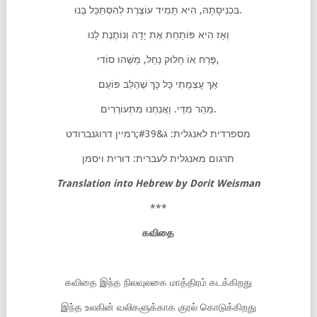
בִּכְנִיסָתָהּ, הִיא תָּמִיד עוֹצֶרֶת לְהִסְתַּכֵּל בָּנוּ.
וְאָז הִיא פּוֹתַחַת אֶת יָדָהּ וְנוֹתֶנֶת לָנוּ
פֶּרַח אוֹ חַלּוּק נַחַל, מַשֶּׁהוּ סוֹדִי,
אַךְ עָצְמָתִי כָּל כָּךְ שֶׁהַלֵּב פּוֹעֵם
מַהֵר מִדַּי. וַאֲנַחְנוּ מִתְעוֹרְרִים.
מספרדית לאנגלית: ג&#39;רמיין דרוגנברודט
תרגום מאנגלית לעברית: דורית ויסמן
Translation into Hebrew by Dorit Weisman
***
கவிதை
கவிதை இந்த நிலவுலகை மாத்திரம் கடக்கிறது
இந்த உலகின் வலிகளுக்காக குரல் கொடுக்கிறது