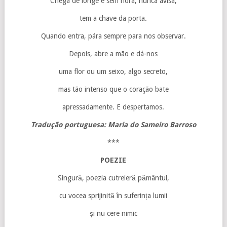
Chega de longe e sem hora, nunca avisa;
tem a chave da porta.
Quando entra, pára sempre para nos observar.
Depois, abre a mão e dá-nos
uma flor ou um seixo, algo secreto,
mas tão intenso que o coração bate
apressadamente. E despertamos.
Tradução portuguesa: Maria do Sameiro Barroso
***
POEZIE
Singură, poezia cutreieră pământul,
cu vocea sprijinită în suferința lumii
și nu cere nimic