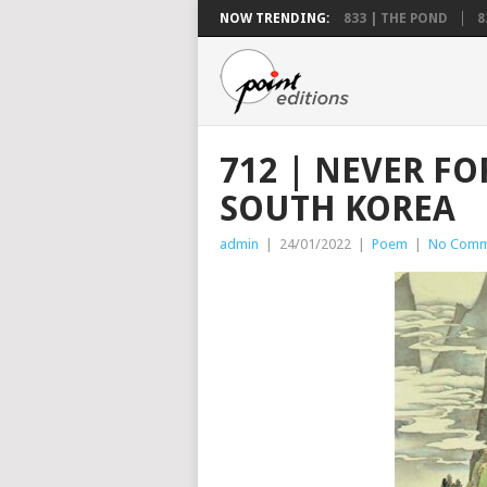
NOW TRENDING:
833 | THE POND
8
712 | NEVER FO
SOUTH KOREA
admin
|
24/01/2022
|
Poem
|
No Comm