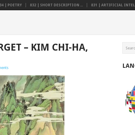
34 | POETRY
832 | SHORT DESCRIPTION ...
831 | ARTIFICIAL INTELL
RGET – KIM CHI-HA,
LAN
ents