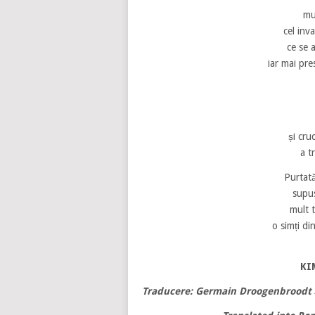
mu
cel inva
ce se 
iar mai pr
și cru
a t
Purtată
supus
mult 
o simți di
KI
Traducere: Germain Droogenbroodt ș