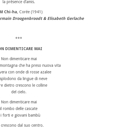
la présence d’amis.
M Chi-ha
, Corée (1941)
ermain Droogenbroodt & Elisabeth Gerlache
***
ON DIMENTICARE MAI
Non dimenticare mai
la montagna che ha preso nuova vita
vera con onde di rosse azalee
splodono da lingue di neve
e dietro crescono le colline
del cielo.
Non dimenticare mai
il rombo delle cascate
 i forti e giovani bambù
 crescono dal suo centro.