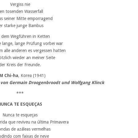
Vergiss nie
en tosenden Wasserfall
s seiner Mitte emporragend
er starke junge Bambus
 dem Wegführen in Ketten
 lange, lange Prüfung vorbei war
m alle anderen es vergessen hatten
lötzlich wieder an meiner Seite
der Kreis der Freunde.
M Chi-ha
, Korea (1941)
 von Germain Droogenbroodt und Wolfgang Klinck
***
NUNCA TE ESQUEÇAS
Nunca te esqueças
ida que reviveu na última Primavera
ndas de azáleas vermelhas
odindo com faixas de neve