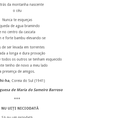
 trás da montanha nascente
o céu
Nunca te esqueças
queda de agua bramindo
e no centro da cascata
m e forte bambu elevando-se
 de ser levada em torrentes
ada a longa e dura provação
 todos os outros se tenham esquecido
nte tenho de novo a meu lado
a presença de amigos.
hi-ha
, Coreia do Sul (1941)
guesa de Maria do Sameiro Barroso
***
 NU UIȚI NICIODATĂ
Să nu uiți niciodată