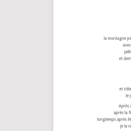
la montagne pe
avec
jai
et der
et s’é
le
Après 
après la 
longtemps après êt
je la