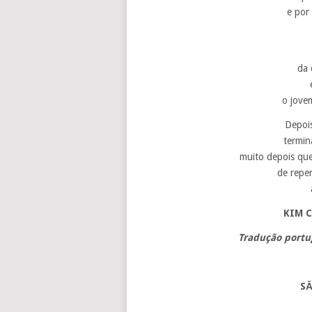
e por
da 
o jove
Depois
termin
muito depois que
de repe
KIM C
Tradução portu
SĂ