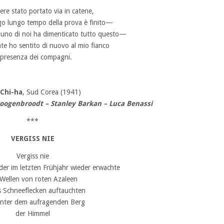
re stato portato via in catene,
go lungo tempo della prova è finito—
uno di noi ha dimenticato tutto questo—
e ho sentito di nuovo al mio fianco
 presenza dei compagni.
Chi-ha
, Sud Corea (1941)
oogenbroodt – Stanley Barkan – Luca Benassi
***
VERGISS NIE
Vergiss nie
der im letzten Frühjahr wieder erwachte
 Wellen von roten Azaleen
s Schneeflecken auftauchten
inter dem aufragenden Berg
der Himmel