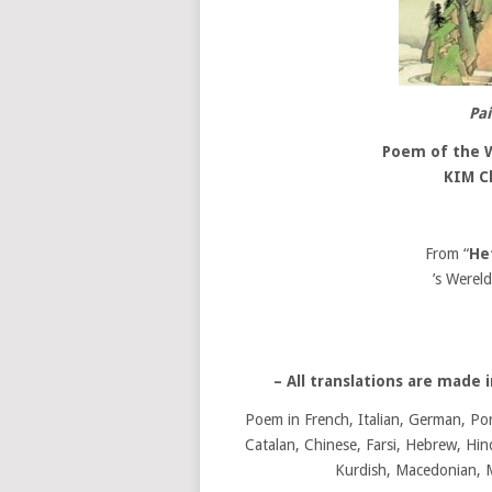
Pai
Poem of the W
KIM Ch
From “
He
’s Werel
– All translations are made
Poem in French, Italian, German, Por
Catalan, Chinese, Farsi, Hebrew, Hindi
Kurdish, Macedonian, Ma