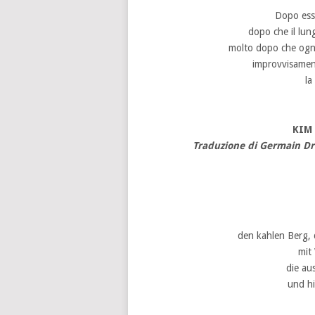
Dopo esse
dopo che il lun
molto dopo che ogn
improvvisament
la
KIM 
Traduzione di Germain Dr
den kahlen Berg, 
mit
die au
und h