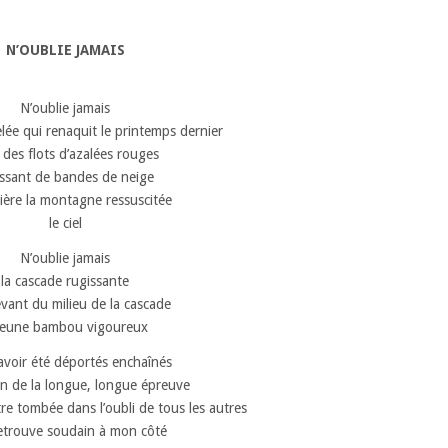
N’OUBLIE JAMAIS
N’oublie jamais
lée qui renaquit le printemps dernier
 des flots d’azalées rouges
llissant de bandes de neige
rière la montagne ressuscitée
le ciel
N’oublie jamais
la cascade rugissante
levant du milieu de la cascade
 jeune bambou vigoureux
avoir été déportés enchaînés
fin de la longue, longue épreuve
re tombée dans l’oubli de tous les autres
 retrouve soudain à mon côté