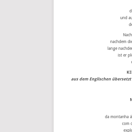
d
und au
d
Nach
nachdem die
lange nachde
ist er p
KI
aus dem Englischen übersetzt
da montanha ár
com o
expl