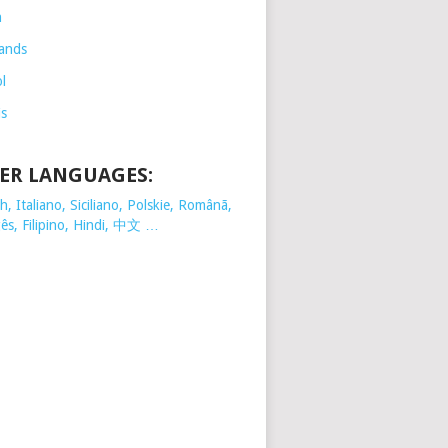
h
ands
l
is
ER LANGUAGES:
, Italiano, Siciliano, Polskie,
Românã,
ês, Filipino, Hindi, 中文 …