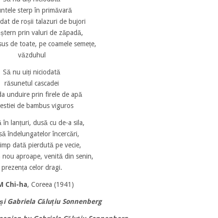
ntele sterp în primăvară
dat de roșii talazuri de bujori
aștern prin valuri de zăpadă,
esus de toate, pe coamele semețe,
văzduhul
Să nu uiți niciodată
răsunetul cascadei
da unduire prin firele de apă
restiei de bambus viguros
 în lanțuri, dusă cu de-a sila,
ă îndelungatelor încercări,
timp dată pierdută pe vecie,
n nou aproape, venită din senin,
prezența celor dragi.
M Chi-ha
, Coreea (1941)
i Gabriela Căluțiu Sonnenberg