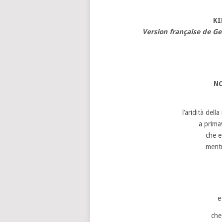
KI
Version française de G
N
l’aridità del
a prima
che e
mentr
e
che