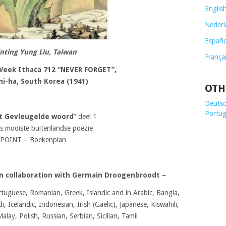
Englis
Nederl
Españo
nting
Yung Liu, Taiwan
França
eek Ithaca 712 “NEVER FORGET”,
i-ha, South Korea (1941)
OTH
Deutsch
Portug
t Gevleugelde woord
” deel 1
ds mooiste buitenlandse poëzie
POINT – Boekenplan
 in collaboration with Germain Droogenbroodt
–
tuguese, Romanian, Greek, Islandic and in Arabic, Bangla,
, Icelandic, Indonesian, Irish (Gaelic), Japanese, Kiswahili,
lay, Polish, Russian, Serbian, Sicilian, Tamil