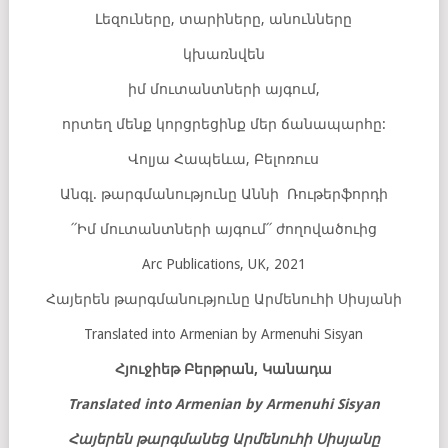
Լեզուները, տարիները, անունները
կխառնվեն
իմ մուտանտների այգում,
որտեղ մենք կորցրեցինք մեր ճանապարհը:
Վոլյա Հապեևա, Բելոռուս
Անգլ. թարգմանությունը Աննի Ռութերֆորդի
՛՛Իմ մուտանտների այգում՛՛ ժողովածուից
Arc Publications, UK, 2021
Հայերեն թարգմանությունը Արմենուհի Սիսյանի
Translated into Armenian by Armenuhi Sisyan
Հյուջիեթ Բերթրան, Կանադա
Translat
ed
into Armenian by Armenuhi Sisyan
Հայերեն թարգմանեց Արմենուհի Սիսյանը