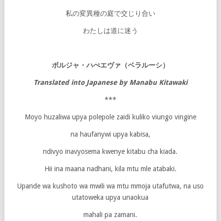
私の変異種の庭で交じり合い
わたしは道に迷う
ボルジャ・ハぺエヴァ（ベラルーシ）
Translated into Japanese by Manabu Kitawaki
***
Moyo huzaliwa upya polepole zaidi kuliko viungo vingine
na haufanywi upya kabisa,
ndivyo inavyosema kwenye kitabu cha kiada.
Hii ina maana nadhani, kila mtu mle atabaki.
Upande wa kushoto wa mwili wa mtu mmoja utafutwa, na uso
utatoweka upya unaokua
mahali pa zamani.