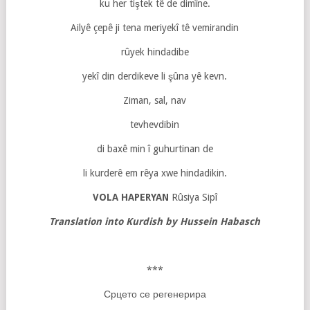
ku her tiştek tê de dimîne.
Ailyê çepê ji tena meriyekî tê vemirandin
rûyek hindadibe
yekî din derdikeve li şûna yê kevn.
Ziman, sal, nav
tevhevdibin
di baxê min î guhurtinan de
li kurderê em rêya xwe hindadikin.
VOLA HAPERYAN
Rûsiya Sipî
Translation into Kurdish by Hussein Habasch
***
Срцето се регенерира