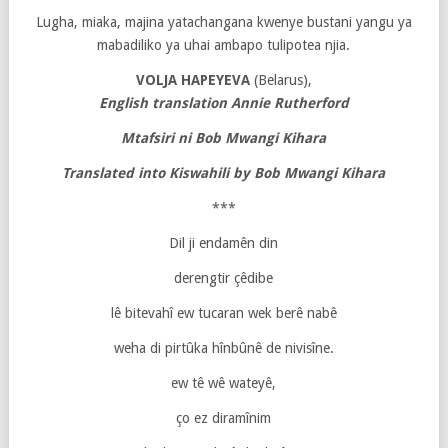
Lugha, miaka, majina yatachangana kwenye bustani yangu ya
mabadiliko ya uhai ambapo tulipotea njia.
VOLJA HAPEYEVA
(Belarus),
English translation Annie Rutherford
Mtafsiri ni Bob Mwangi Kihara
Translated into Kiswahili by Bob Mwangi Kihara
***
Dil ji endamên din
derengtir çêdibe
lê bitevahî ew tucaran wek berê nabê
weha di pirtûka hînbûnê de nivisîne.
ew tê wê wateyê,
ço ez diramînim