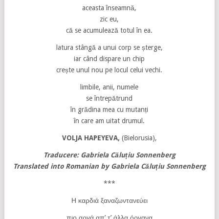
aceasta înseamnă,
zic eu,
că se acumulează totul în ea.
latura stângă a unui corp se șterge,
iar când dispare un chip
crește unul nou pe locul celui vechi.
limbile, anii, numele
se întrepătrund
în grădina mea cu mutanți
în care am uitat drumul.
VOLJA HAPEYEVA,
(Bielorusia),
Traducere: Gabriela Căluțiu
Sonnenberg
Translated into Romanian by Gabriela Căluțiu Sonnenberg
***
Η καρδιά ξαναζωντανεύει
πιο αργά απ’ τ’ άλλα όργανα