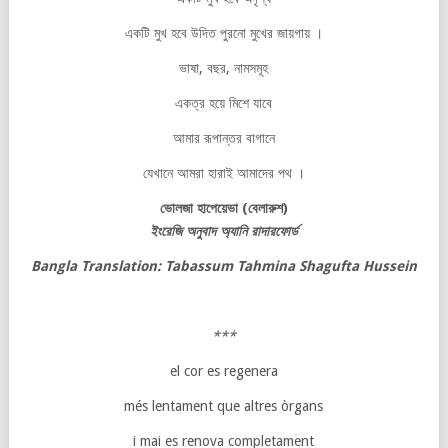
একটি মুখ হবে উদিত পুরনো মুখের জায়গায় ।
ভাষা, বছর, নামসমূহ
একত্র হয়ে মিশে যাবে
আমার রূপান্তর বাগানে
যেখানে আমরা হারাই আমাদের পথ ।
ভোলজা
হাপেয়েভা
(
বেলারুশ
)
ইংরেজি
অনুবাদ
অ্যানি
রাদারফোর্ড
Bangla Translation: Tabassum Tahmina Shagufta Hussein
***
el cor es regenera
més lentament que altres òrgans
i mai es renova completament