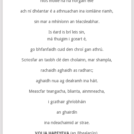
níos moille ná na horgáin eile
ach ní dhéantar é a athnuachan ina iomláine riamh,
sin mar a mhíníonn an téacsleabhar.
Is éard is brí leis sin,
má thuigim i gceart é,
go bhfanfaidh cuid den chroí gan athrú.
Scriosfar an taobh clé den cholainn, mar shampla,
rachaidh aghaidh as radharc;
aghaidh nua ag dealramh ina háit.
Meascfar teangacha, blianta, ainmneacha,
i gcathair ghríobháin
an ghairdín
ina ndeachaimid ar strae.
VOLJA HAPEYEVA
(an Bhealarúis),