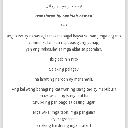
ترجمه از سپیده زمانی
Translated
by Sep
i
d
e
h Zamani
***
ang puso ay napasisigla mas mabagal kaysa sa ibang mga organo
at hindi kailanman napapasiglang ganap,
yan ang nakasulat sa mga aklat sa paaralan.
Ibig sabihin nito
Sa aking palagay
na lahat ng naroon ay mananatili.
Ang kaliwang bahagi ng katawan ng isang tao ay mabubura
mawawala ang isang mukha
tutubo ng panibago sa dating lugar.
Mga wika, mga taon, mga pangalan
ay magsasama
sa aking hardin ng mga mutant