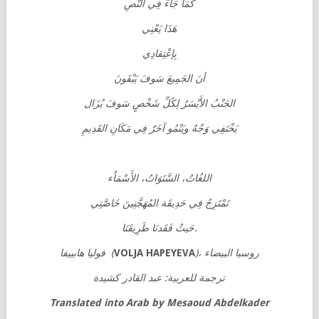
كَمَا جَاءَ فِي النَّصِ
هَذَا يَعْنِي
بِإعْتِقادِي
أنَ الجَمِيعَ سَوفَ يَبْقَونَ
الجَنْبُ الأَيْسَرُ لِكًلِّ شَخْصٍ سَوفَ يُزَال
يَخْتَفِي وَجْهٌ ويَنْمُو آخَرٌ فِي مَكَانِ القَدِيمِ
اللغُاتُ، السَّنَوَاتُ، الأَسْمَاُء
تَمْتَزِجُ فِي حَدِيقَة المُهَجَّنِينَ خَاصَّتِي
حَيثُ فَقَدنَا طَرِيقَنَا
.
فوليا هابييفا (
VOLJA HAPEYEVA
)، روسيا البيضاء
ترجمة للعربية: عبد القادر كشيدة
Translated into Arab by Mesaoud Abdelkader