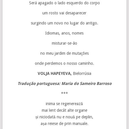
Será apagado o lado esquerdo do corpo
um rosto vai desaparecer
surgindo um novo no lugar do antigo.
Idiomas, anos, nomes
misturar-se-ão
no meu jardim de mutações
onde perdemos o nosso caminho.
VOLJA HAPEYEVA,
Bielorrúsia
Tradução portuguesa: Maria do Sameiro Barroso
***
inima se regenerează
mai lent decât alte organe
și niciodată nu e nouă pe deplin,
așa reiese de prin manuale.