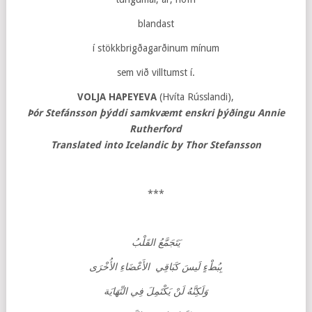
blandast
í stökkbrigðagarðinum mínum
sem við villtumst í.
VOLJA HAPEYEVA
(Hvíta Rússlandi),
Þór Stefánsson þýddi samkvæmt enskri þýðingu Annie
Rutherford
Translated into Icelandic by Thor Stefansson
***
يَتَجَمَّعُ القَلْبُ
بِبُطْءٍ لَيسَ كَبَاقِي الأَعْضَاءِ الأُخْرَى
وَلَكِنَّهُ لَنْ يَكْتَمِلَ فِي النِّهَايَة