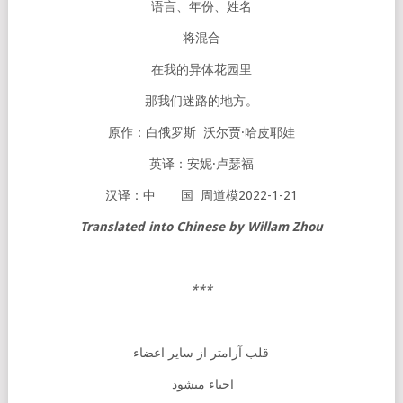
语言、年份、姓名
将混合
在我的异体花园里
那我们迷路的地方。
原作：白俄罗斯 沃尔贾·哈皮耶娃
英译：安妮·卢瑟福
汉译：中 国 周道模2022-1-21
Translated into Chinese by Willam Zhou
***
قلب آرامتر از سایر اعضاء
احیاء میشود