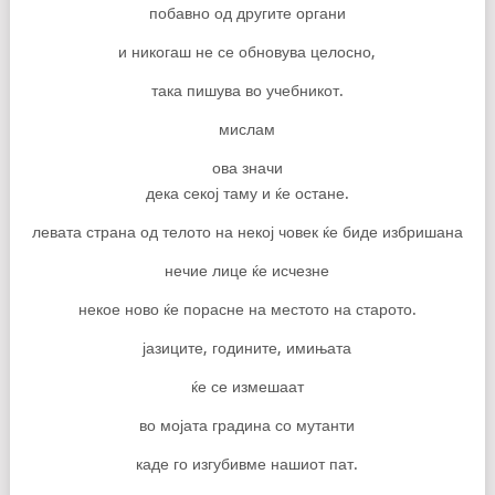
побавно од другите органи
и никогаш не се обновува целосно,
така пишува во учебникот.
мислам
ова значи
дека секој таму и ќе остане.
левата страна од телото на некој човек ќе биде избришана
нечие лице ќе исчезне
некое ново ќе порасне на местото на старото.
јазиците, годините, имињата
ќе се измешаат
во мојата градина со мутанти
каде го изгубивме нашиот пат.