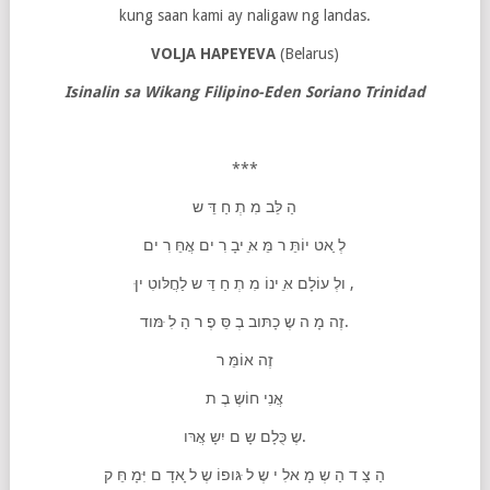
kung saan kami ay naligaw ng landas.
VOLJA HAPEYEVA
(Belarus)
Isinalin sa Wikang Filipino-Eden Soriano Trinidad
***
הַ לֵּב מִ תְ חַ דֵּ ש
לְ ַאט יוֹתֵּ ר מֵּ אֵּ יבָ רִ ים אֲחֵּ רִ ים
ּולְ עוֹלָם אֵּ ינוֹ מִ תְ חַ דֵּ ש לַחֲלּוטִ ין ,
זֶה מָ ה שֶ כָתּוב בְ סֵּ פֶ ר הַ לִ ּמּוד.
זֶה אוֹמֵּ ר
אֲנִי חוֹשֶ בֶ ת
שֶ כֻּלָם שָ ם יִשָ אֲרּו.
הַ צַ ד הַ שְ מָ אלִ י שֶ ל ּגּופוֹ שֶ ל ָאדָ ם יִּמָ חֵּ ק