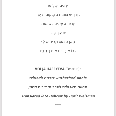
פָ נִים יֵּעָ לְ מּו
חָ דָ ש צוֹמֵּ חַ בִ מְ קוֹם הַ יָשָ ן .
שָ פוֹת, שָ נִים , שֵּ מוֹת
יִתְ עַ רְ בְ בּו
בְ גַן הַ ּמּוטַ נְטִ ים שֶ לִ י
בוֹ אִ בַ דְ נּו אֶ ת דַ רְ כֵּנּו .
VOLJA HAPEYEVA
(Belarus)•
תרגום לאנגלית: Rutherford Annie
תרגום מאנגלית לעברית: דורית ויסמן
Translated
into
Hebrew
by
Dorit
Weisman
***