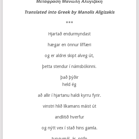
Μετάφραση Μανώλη Αλυγιζάκη
Translated
into Greek
by
Manolis
Aligizakis
***
Hjartað endurmyndast
hægar en önnur líffæri
og er aldrei skipt alveg út,
þetta stendur í námsbókinni.
það þýðir
held ég
að allir í hjartanu haldi kyrru fyrir.
vinstri hlið líkamans máist út
andlitið hverfur
og nýtt vex í stað hins gamla.
tungumál, ár, nöfn