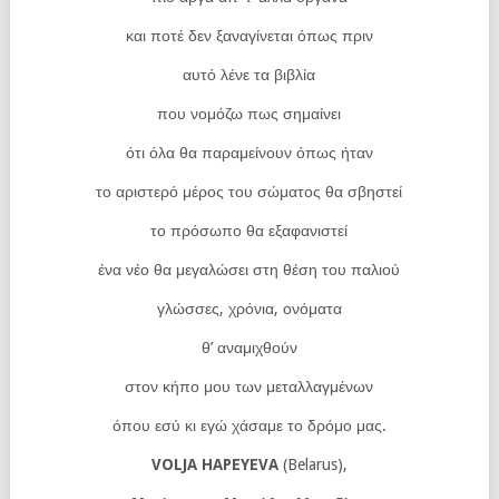
και ποτέ δεν ξαναγίνεται όπως πριν
αυτό λένε τα βιβλία
που νομόζω πως σημαίνει
ότι όλα θα παραμείνουν όπως ήταν
το αριστερό μέρος του σώματος θα σβηστεί
το πρόσωπο θα εξαφανιστεί
ένα νέο θα μεγαλώσει στη θέση του παλιού
γλώσσες, χρόνια, ονόματα
θ’ αναμιχθούν
στον κήπο μου των μεταλλαγμένων
όπου εσύ κι εγώ χάσαμε το δρόμο μας.
VOLJA HAPEYEVA
(Belarus),