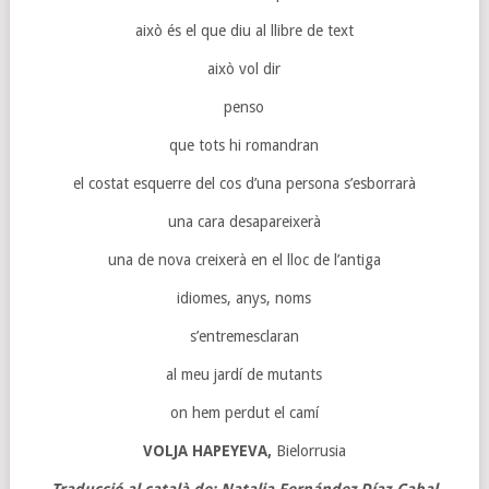
això és el que diu al llibre de text
això vol dir
penso
que tots hi romandran
el costat esquerre del cos d’una persona s’esborrarà
una cara desapareixerà
una de nova creixerà en el lloc de l’antiga
idiomes, anys, noms
s’entremesclaran
al meu jardí de mutants
on hem perdut el camí
VOLJA HAPEYEVA,
Bielorrusia