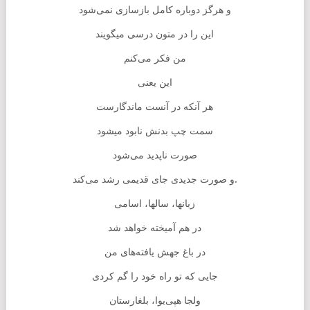
و هرگز دوباره کامل بازسازى نمى‌شود
این را در متون درسی میگویند
من فکر می‌کنم
این یعنی
هر آنکه در آنست ماندگارست
سمت چپ بدنش نابود میشود
صورت ناپدید می‌شود
و‌ صورت جدیدی جای قدیمی رشد می‌کند.
زبانها، سالها، اسامی
در هم آمیخته خواهد شد
در باغ جهش یافته‌های من
جایی که تو راه خود را گم کردی
ولجا هپی‌یوا، بلغارستان