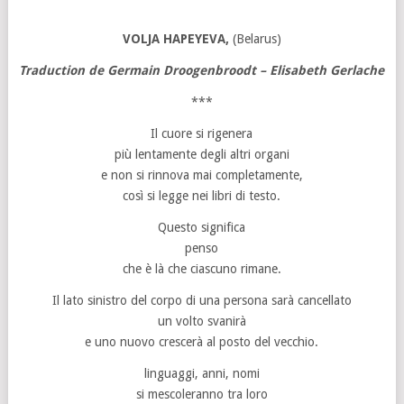
VOLJA HAPEYEVA,
(Belarus)
Traduction de Germain Droogenbroodt – Elisabeth Gerlache
***
Il cuore si rigenera
più lentamente degli altri organi
e non si rinnova mai completamente,
così si legge nei libri di testo.
Questo significa
penso
che è là che ciascuno rimane.
Il lato sinistro del corpo di una persona sarà cancellato
un volto svanirà
e uno nuovo crescerà al posto del vecchio.
linguaggi, anni, nomi
si mescoleranno tra loro