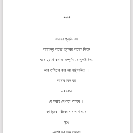
***
হৃদয়ের পুনর্জন্ম হয়
অন্যান্য অঙ্গের তুলনায় অনেক ভিড়ে
আর হয় না কখনো সম্পূর্ণভাবে পুনর্জীবিত,
আর তাইতো বলা হয় পাঠ্যবইয়ে ।
আমার মনে হয়
এর মানে
যে সবাই সেখানে থাকবে ।
ব্যক্তির শরীরের বাম পাশ যাবে
মুছে
একটি মুখ হবে অদৃশ্য