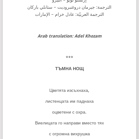
إرنستو لوبو – البيرو
الترجمة: جيرمان دروغنبروديت – ستانلي باركان
الترجمة العربيّة: عادل خزام – الإمارات
Arab translation: Adel Khozam
***
ТЪМНА
НОЩ
Цветята изсъхнаха,
листенцата им паднаха
оцветени с охра.
Виелицата го направи вместо тях
с огромна вихрушка