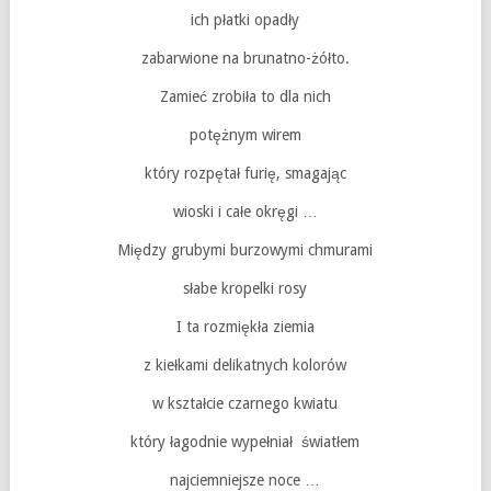
ich płatki opadły
zabarwione na brunatno-żółto.
Zamieć zrobiła to dla nich
potężnym wirem
który rozpętał furię, smagając
wioski i całe okręgi …
Między grubymi burzowymi chmurami
słabe kropelki rosy
I ta rozmiękła ziemia
z kiełkami delikatnych kolorów
w kształcie czarnego kwiatu
który łagodnie wypełniał światłem
najciemniejsze noce …