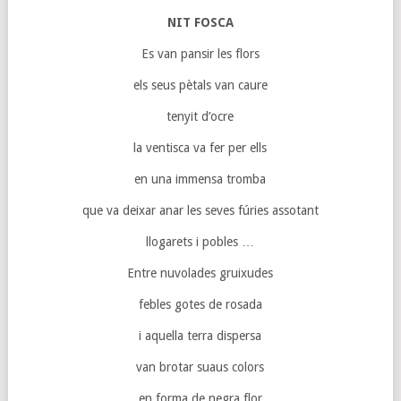
NIT FOSCA
Es van pansir les flors
els seus pètals van caure
tenyit d’ocre
la ventisca va fer per ells
en una immensa tromba
que va deixar anar les seves fúries assotant
llogarets i pobles …
Entre nuvolades gruixudes
febles gotes de rosada
i aquella terra dispersa
van brotar suaus colors
en forma de negra flor