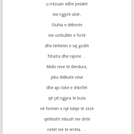
u rrëzuan edhe petalet
me ngjyrë okër.
Stuhia e dëborës
me vorbullën e fortë
dhe ​​tërbimin e saj goditi
fshatra dhe rajone …
Midis reve të dendura,
pika delikate vese
dhe ajo tokë e shkrifët
që çel ngjyra të buta
në formën e një luleje të zezë
qetësisht mbush me dritë
netët më të errëta. …