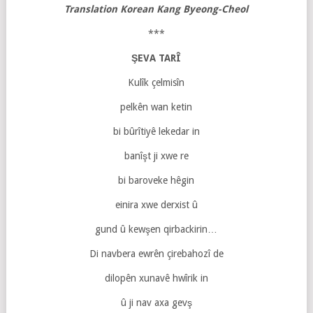
Translation Korean Kang Byeong-Cheol
***
ŞEVA TARÎ
Kulîk çelmisîn
pelkên wan ketin
bi bûrîtiyê lekedar in
banîşt ji xwe re
bi baroveke hêgin
einira xwe derxist û
gund û kewşen qirbackirin…
Di navbera ewrên çirebahozî de
dilopên xunavê hwîrik in
û ji nav axa gevş