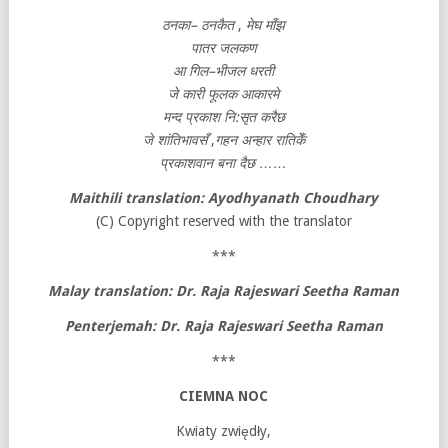
ठनका
–
ठनकैत
,
मेघ
माँझ
पातर
जलकण
आ
गिल
–
भीजल
धरती
जे
कारी
फूलक
आकारमे
मन्द
प्रकाश
नि
:
सृत
करैछ
जे
शांतिभावसँ
,
गहन
अन्हार
रातिकेँ
प्रकाशवान
बना
दैछ
……
Maithili translation: Ayodhyanath Choudhary
(C) Copyright reserved with the translator
***
Malay translation:
Dr. Raja Rajeswari Seetha Raman
Penterjemah: Dr. Raja Rajeswari Seetha Raman
***
CIEMNA NOC
Kwiaty zwiędły,