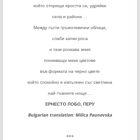
който отприщи яростта си, удряйки
села и райони …
Между гъсти гръмотевични облаци,
слаби капки роса
и тази рохкава земя
поникващи меки цветове
във формата на черно цвете
който спокойно е изпълнен със светлина
най-тъмните нощи …
ЕРНЕСТО
ЛОБО
,
ПЕРУ
Bulgarian translation: Milica Paunovska
***