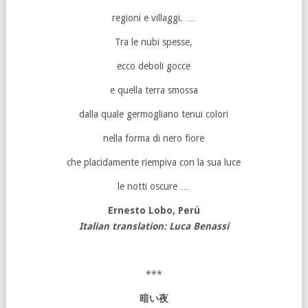
regioni e villaggi. …
Tra le nubi spesse,
ecco deboli gocce
e quella terra smossa
dalla quale germogliano tenui colori
nella forma di nero fiore
che placidamente riempiva con la sua luce
le notti oscure …
Ernesto Lobo, Perú
Italian translation: Luca Benassi
***
暗い夜