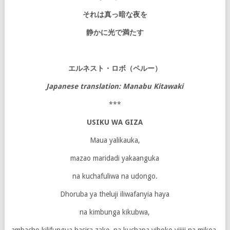
それは真っ暗な夜を
静かに光で満たす
エルネスト・ロボ
（
ペルー
）
Japanese translation: Manabu Kitawaki
***
USIKU WA GIZA
Maua yalikauka,
mazao maridadi yakaanguka
na kuchafuliwa na udongo.
Dhoruba ya theluji iliwafanyia haya
na kimbunga kikubwa,