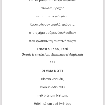
στάλλες βροχής
κι απ’ το στεγνό χώμα
ξεφυτρώνουν απαλά χρώματα
στο σχήμα μαύρων λουλουδιών
που φώτισαν τη σκοτεινή νύχτα
Ernesto
Lobo
,
Per
ú
Greek translation: Emmanuel Aligizakis
***
DIMMA NÓTT
Blómin visnuðu,
krónublöðin féllu
með brúnum blettum.
Hríðin sá um það fyrir þau