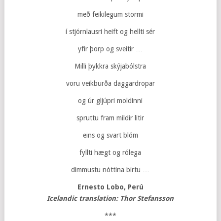
með feikilegum stormi
í stjórnlausri heift og hellti sér
yfir þorp og sveitir …
Milli þykkra skýjabólstra
voru veikburða daggardropar
og úr gljúpri moldinni
spruttu fram mildir litir
eins og svart blóm
fyllti hægt og rólega
dimmustu nóttina birtu …
Ernesto Lobo, Perú
Icelandic
t
ranslation: Thor Stefansson
***