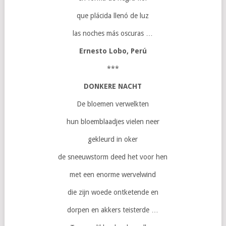
que plácida llenó de luz
las noches más oscuras …
Ernesto Lobo, Perú
***
DONKERE NACHT
De bloemen verwelkten
hun bloemblaadjes vielen neer
gekleurd in oker
de sneeuwstorm deed het voor hen
met een enorme wervelwind
die zijn woede ontketende en
dorpen en akkers teisterde …