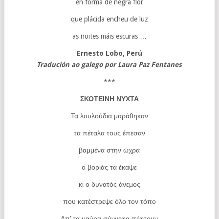
en forma de negra flor
que plácida encheu de luz
as noites máis escuras …
Ernesto Lobo, Perú
Tradución ao galego por Laura Paz Fentanes
***
ΣΚΟΤΕΙΝΗ ΝΥΧΤΑ
Τα λουλούδια μαράθηκαν
τα πέταλα τους έπεσαν
βαμμένα στην ώχρα
ο βοριάς τα έκαψε
κι ο δυνατός άνεμος
που κατέστρεψε όλο τον τόπο
Απ’ τα μαύρα σύννεφα πέφτουν