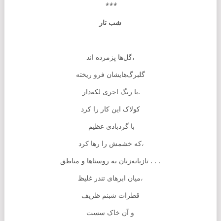
***
شب تار
گل‌ها پژمرده اند،
گلبرگ‌هایشان فرو ریخته
با رنگ اجری لکه‌دار.
کولاک این کار را کرد
با گردبادی عظیم
که خشمش را رها کرد،
تازیانه‌زنان به روستاها و مناطق . . .
میان ابرهای تندر غلیظ،
قطرات شبنم ظریف
و آن خاک سست