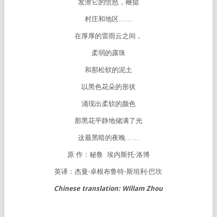
发泄它的愤怒，鞭挞
村庄和地区……
在厚厚的雷雨云之间，
柔弱的露珠
和那松软的泥土
以黑色花朵的形状
涌现出柔软的颜色
那黑花平静地储满了光
这最黑暗的夜晚……
原 作：秘鲁 埃内斯托·洛博
英译：杰曼·卓根布鲁特-斯坦利·巴坎
Chinese translation: Willam Zhou