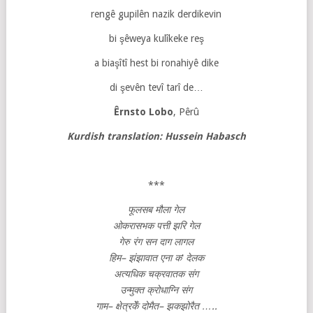
rengê gupilên nazik derdikevin
bi şêweya kulîkeke reş
a biaşîtî hest bi ronahiyê dike
di şevên tevî tarî de…
Êrnsto Lobo
, Pêrû
Kurdish translation: Hussein Habasch
***
फूलसब
मौला
गेल
ओकरासभक
पत्ती
झरि
गेल
गेरु
रंग
सन
दाग
लागल
हिम
–
झंझावात
एना
क
‘
देलक
अत्यधिक
चक्रवातक
संग
उन्मुक्त
क्रोधाग्नि
संग
गाम
–
क्षेत्रकेँ
दोमैत
–
झकझोरैत
…..