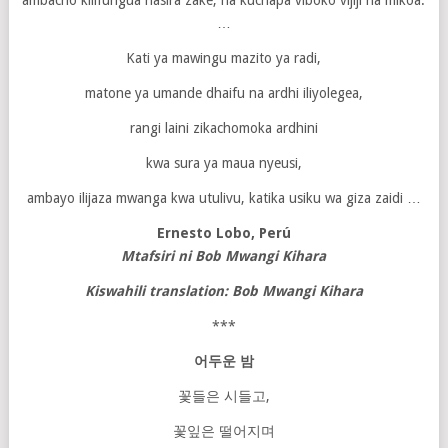
ambacho kilifungua hasira zake, na kuchapa viboko vijiji na mikoa.
…
Kati ya mawingu mazito ya radi,
matone ya umande dhaifu na ardhi iliyolegea,
rangi laini zikachomoka ardhini
kwa sura ya maua nyeusi,
ambayo ilijaza mwanga kwa utulivu, katika usiku wa giza zaidi …
Ernesto Lobo, Perú
Mtafsiri ni Bob Mwangi Kihara
Kiswahili translation: Bob Mwangi Kihara
***
어두운
밤
꽃들은 시들고,
꽃잎은 떨어지며