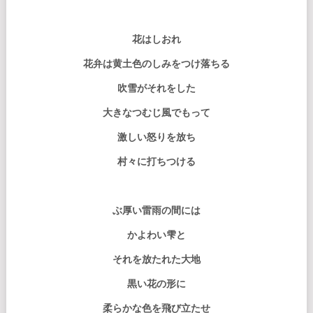
花はしおれ
花弁は黄土色のしみをつけ落ちる
吹雪がそれをした
大きなつむじ風でもって
激しい怒り
を放ち
村々に打ちつける
ぶ厚い雷雨の間には
かよわい雫と
それを放たれた大地
黒い花の形に
柔らかな色を飛び立たせ