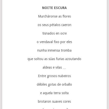
NOITE ESCURA
Murcháronse as flores
os seus pétalos caeron
tisnados en ocre
o vendaval fixo por eles
nunha inmensa tromba
que soltou as súas furias azoutando
aldeas e vilas …
Entre grosos nubeiros
débiles gotas de orballo
e aquela terra solta
brotaron suaves cores