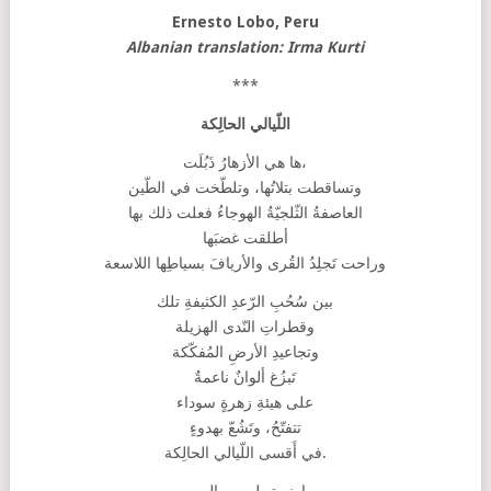
Ernesto Lobo, Peru
Albanian translation: Irma Kurti
***
اللّيالي الحالِكة
ها هي الأزهارُ ذَبُلَت،
وتساقطت بتلاتُها، وتلطّخت في الطّين
العاصفةُ الثّلجيّةُ الهوجاءُ فعلت ذلك بها
أطلقت غضبَها
وراحت تَجلِدُ القُرى والأريافَ بسياطِها اللاسعة
بين سُحُبِ الرّعدِ الكثيفةِ تلك
وقطراتِ النّدى الهزيلة
وتجاعيدِ الأرضِ المُفكّكة
تَبزُغ ألوانٌ ناعمةٌ
على هيئةِ زهرةٍ سوداء
تتفتّحُ، وتَشُعّ بهدوءٍ
في أَقسى اللّيالي الحالِكة.