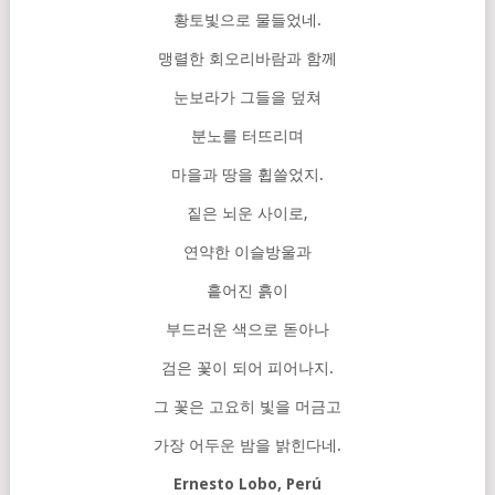
황토빛으로 물들었네.
맹렬한 회오리바람과 함께
눈보라가 그들을 덮쳐
분노를 터뜨리며
마을과 땅을 휩쓸었지.
짙은 뇌운 사이로,
연약한 이슬방울과
흩어진 흙이
부드러운 색으로 돋아나
검은 꽃이 되어 피어나지.
그 꽃은 고요히 빛을 머금고
가장 어두운 밤을 밝힌다네.
Ernesto Lobo, Perú