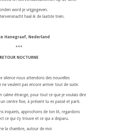
nden word je vrijgegeven.
ervensnacht haal ik de laatste trein.
ke Hanegraaf, Nederland
***
RETOUR NOCTURNE
e silence nous attendons des nouvelles
 ne veulent pas encore arriver tout de suite.
calme étrange, pour tout ce que je voulais dire
s un centre fixe, à présent tu es passé et parti.
ns inquiets, approchons de ton lit, regardons
ct ce qui s’y trouve et ce qui a disparu.
ne la chambre, autour de moi