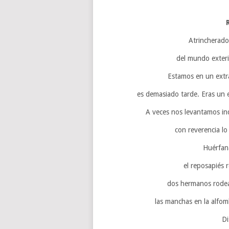
Atrincherados
del mundo exteri
Estamos en un extra
es demasiado tarde. Eras un e
A veces nos levantamos i
con reverencia lo
Huérfana
el reposapiés r
dos hermanos rodead
las manchas en la alfom
Di