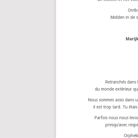
Ontbo
Midden in de st
Marij
Retranchés dans l
du monde extérieur qui
Nous sommes assis dans un 
il est trop tard. Tu étai
Parfois nous nous levo
presqu’avec respe
Orpheli