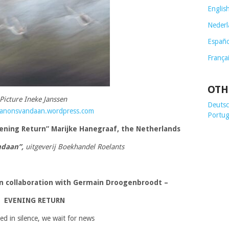
Englis
Nederl
Españo
França
OTH
Picture Ineke Janssen
Deutsch
/vanonsvandaan.wordpress.com
Portug
ening Return” Marijke Hanegraaf, the Netherlands
ndaan”,
uitgeverij Boekhandel Roelants
 in collaboration with Germain Droogenbroodt
–
EVENING RETURN
ed in silence, we wait for news