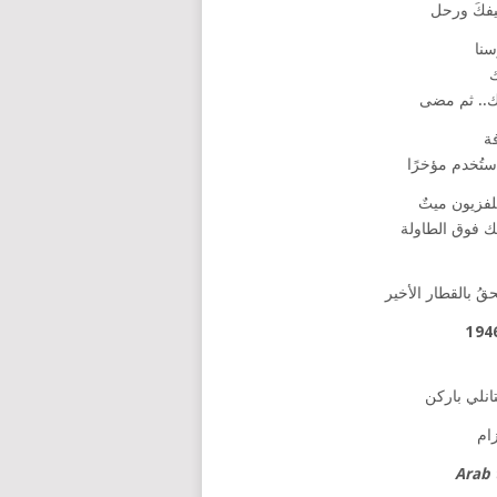
يفكَ ورحل
سنا
ك
اك.. ثم مضى
ة
ستُخدم مؤخرًا
لفزيون ميتٌ
تك فوق الطاولة
ُ بالقطار الأخير
نلي باركن
ام
Arab 