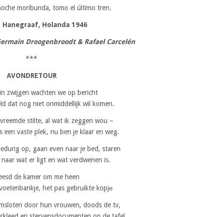
noche moribunda, tomo el último tren.
e Hanegraaf, Holanda 1946
 Germain Droogenbroodt & Rafael Carcelén
***
AVONDRETOUR
in zwijgen wachten we op bericht
ld dat nog niet onmiddellijk wil komen.
 vreemde stilte, al wat ik zeggen wou –
was een vaste plek, nu ben je klaar en weg.
durig op, gaan even naar je bed, staren
 naar wat er ligt en wat verdwenen is.
eesd de kamer om me heen
voetenbankje, het pas gebruikte kopје
omsloten door hun vrouwen, doods de tv,
erkleed en stervensdocumenten op de tafel.