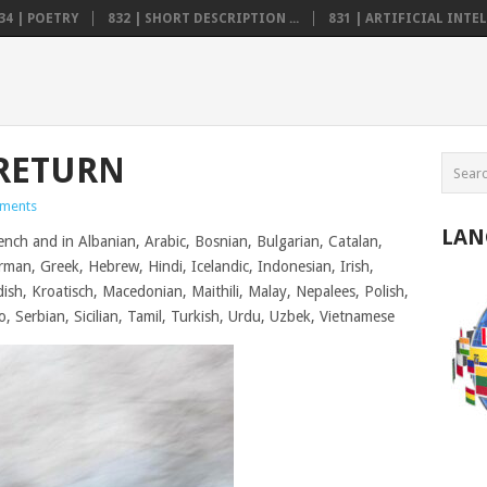
34 | POETRY
832 | SHORT DESCRIPTION ...
831 | ARTIFICIAL INTELL
 RETURN
ments
LAN
ench and in Albanian, Arabic, Bosnian, Bulgarian, Catalan,
erman, Greek, Hebrew, Hindi, Icelandic, Indonesian, Irish,
dish, Kroatisch, Macedonian, Maithili, Malay, Nepalees, Polish,
 Serbian, Sicilian, Tamil, Turkish, Urdu, Uzbek, Vietnamese