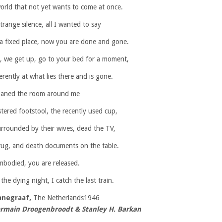
orld that not yet wants to come at once.
strange silence, all I wanted to say
e a fixed place, now you are done and gone.
y, we get up, go to your bed for a moment,
erently at what lies there and is gone.
aned the room around me
ered footstool, the recently used cup,
rrounded by their wives, dead the TV,
 rug, and death documents on the table.
mbodied, you are released.
the dying night, I catch the last train.
anegraaf,
The Netherlands1946
Germain Droogenbroodt & Stanley H. Barkan