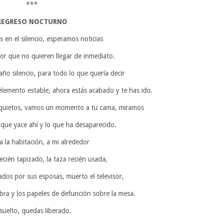
***
REGRESO NOCTURNO
 en el silencio, esperamos noticias
or que no quieren llegar de inmediato.
ño silencio, para todo lo que quería decir
lemento estable, ahora estás acabado y te has ido.
nquietos, vamos un momento a tu cama, miramos
 que yace ahí y lo que ha desaparecido.
 la habitación, a mi alrededor
ecién tapizado, la taza recién usada,
os por sus esposas, muerto el televisor,
bra y los papeles de defunción sobre la mesa.
suelto, quedas liberado.