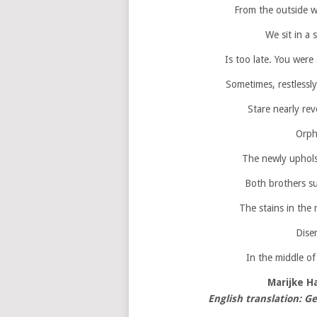
From the outside w
We sit in a 
Is too late. You wer
Sometimes, restlessl
Stare nearly rev
Orph
The newly upholst
Both brothers su
The stains in the
Dise
In the middle of 
Marijke H
English translation: 