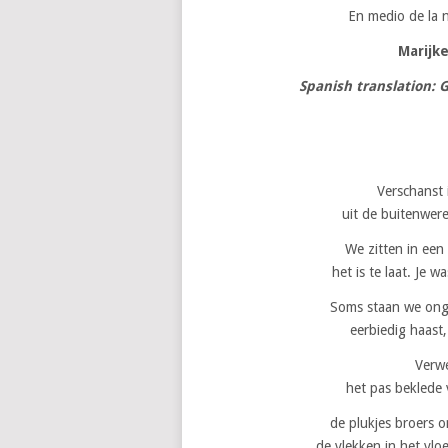
En medio de la 
Marijk
Spanish translation:
Verschanst 
uit de buitenwere
We zitten in een
het is te laat. Je 
Soms staan we onge
eerbiedig haast,
Verw
het pas beklede 
de plukjes broers 
de vlekken in het vlo