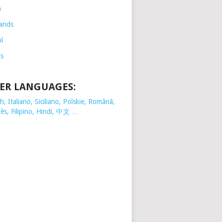
h
ands
l
is
ER LANGUAGES:
, Italiano, Siciliano, Polskie,
Românã,
ês, Filipino, Hindi, 中文 …