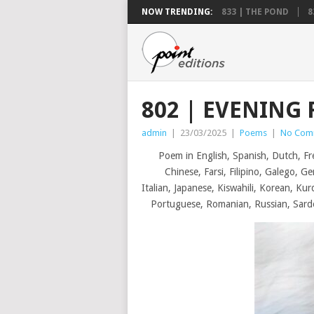
NOW TRENDING:
833 | THE POND
8
802 | EVENING
admin
|
23/03/2025
|
Poems
|
No Com
Poem in English, Spanish, Dutch, Fr
Chinese, Farsi, Filipino, Galego, G
Italian, Japanese, Kiswahili, Korean, Kur
Portuguese, Romanian, Russian, Sardo,