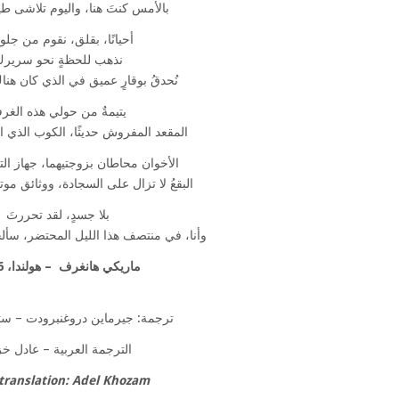
بالأمس كنتَ هنا، واليوم تلاشى ط
أحيانًا، بقلق، نقوم من جلو
نذهب للحظةٍ نحو سرير
نُحدقُ بوقارٍ عميق في الذي كان هن
يتيمةٌ من حولي هذه الغرف
المقعد المفروش حديثًا، الكوب الذي ا
الأخوان محاطان بزوجتيهما، جهاز الت
البقعُ لا تزال على السجادة، ووثائق مو
بلا جسدٍ، لقد تحررتَ
وأنا، في منتصف هذا الليل المحتضر، سألحق
ماريكي هانغرف
– هولندا، 1946
ترجمة: جيرماين دروغنبرودت – ستا
الترجمة العربية – عادل خز
translation: Adel Khozam