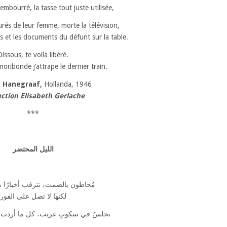
embourré, la tasse tout juste utilisée,
rés de leur femme, morte la télévision,
pis et les documents du défunt sur la table.
Dissous, te voilà libéré.
moribonde j’attrape le dernier train.
e Hanegraaf,
Hollanda, 1946
ction Elisabeth Gerlache
***
الليل المحتضر
مُحاطون بالصمت، نترقب أخبارًا 
لكنها لا تصل على الفور
نجلسُ في سكوتٍ غريب، كل ما أردت ق