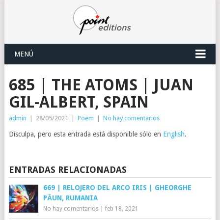
MENÚ
685 | THE ATOMS | JUAN
GIL-ALBERT, SPAIN
admin
|
28/05/2021
|
Poem
|
No hay comentarios
Disculpa, pero esta entrada está disponible sólo en
English
.
ENTRADAS RELACIONADAS
669 | RELOJERO DEL ARCO IRIS | GHEORGHE
PĂUN, RUMANIA
No hay comentarios
|
feb 18, 2021