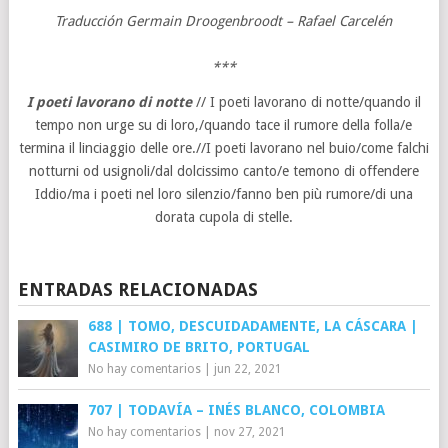
Traducción Germain Droogenbroodt – Rafael Carcelén
***
I poeti lavorano di notte
// I poeti lavorano di notte/quando il
tempo non urge su di loro,/quando tace il rumore della folla/e
termina il linciaggio delle ore.//I poeti lavorano nel buio/come falchi
notturni od usignoli/dal dolcissimo canto/e temono di offendere
Iddio/ma i poeti nel loro silenzio/fanno ben più rumore/di una
dorata cupola di stelle.
ENTRADAS RELACIONADAS
688 | TOMO, DESCUIDADAMENTE, LA CÁSCARA |
CASIMIRO DE BRITO, PORTUGAL
No hay comentarios
|
jun 22, 2021
707 | TODAVÍA – INÉS BLANCO, COLOMBIA
No hay comentarios
|
nov 27, 2021