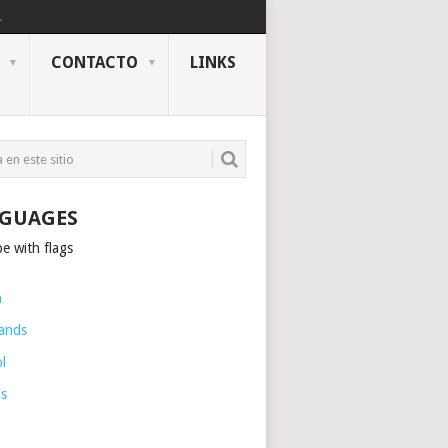
.
CONTACTO
LINKS
GUAGES
h
ands
l
is