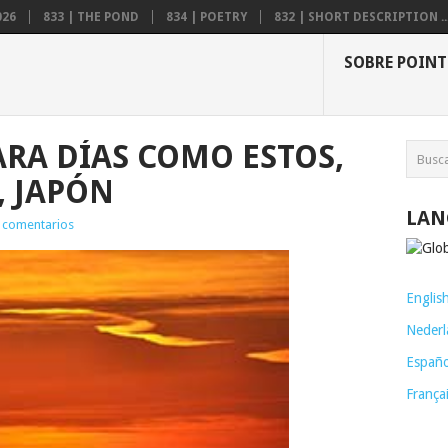
026
833 | THE POND
834 | POETRY
832 | SHORT DESCRIPTION ..
SOBRE POINT
RA DÍAS COMO ESTOS,
, JAPÓN
LAN
 comentarios
Englis
Nederl
Españo
França