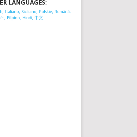
ER LANGUAGES:
, Italiano, Siciliano, Polskie,
Românã,
ês, Filipino, Hindi, 中文 …