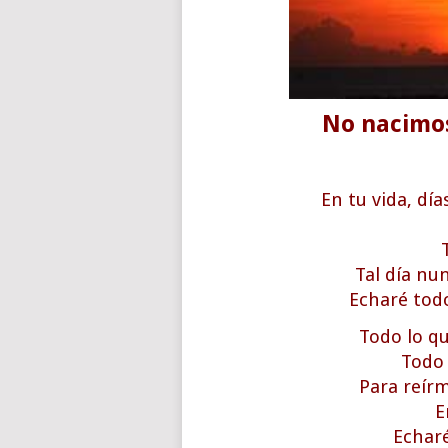
No nacimos
En tu vida, dí
Tal día nu
Echaré todo
Todo lo qu
Todo 
Para reír
E
Echaré