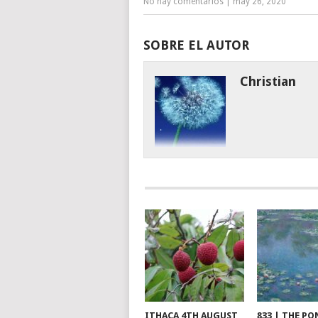
No hay comentarios
|
may 26, 2020
SOBRE EL AUTOR
Christian
ITHACA 4TH AUGUST
833 | THE PO