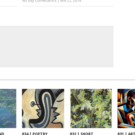
No hay comentarios
|
ene 22, 2016
ND
834 | POETRY
832 | SHORT
831 | AR