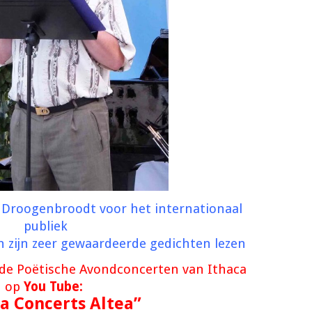
n Droogenbroodt voor het internationaal
publiek
van zijn zeer gewaardeerde gedichten lezen
nde Poëtische Avondconcerten van Ithaca
op
You Tube:
a Concerts Altea”