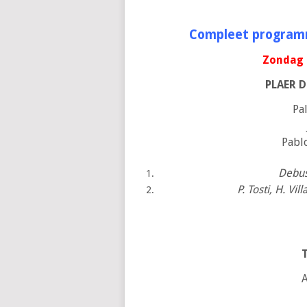
Compleet programm
Zondag 
PLAER D
Pa
Pabl
Debuss
P. Tosti, H. Vi
A