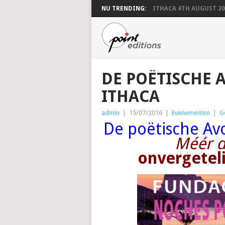
NU TRENDING:
ITHACA 4TH AUGUST 20
DE POËTISCHE
ITHACA
admin
|
15/07/2016
|
Evenementen
|
G
De poëtische A
Méér d
onvergetel