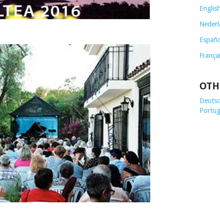
Englis
Nederl
Españo
França
OTH
Deutsch
Portug