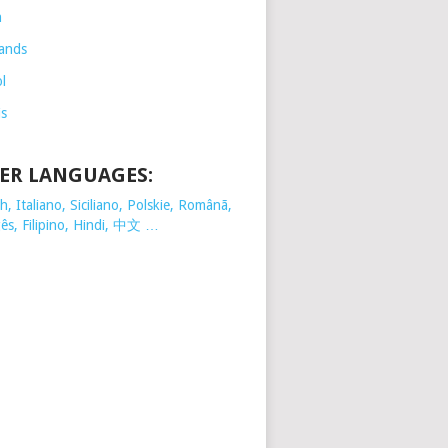
h
ands
l
is
ER LANGUAGES:
, Italiano, Siciliano, Polskie,
Românã,
ês, Filipino, Hindi, 中文 …