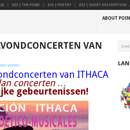
26
833 | THE POND
834 | POETRY
832 | SHORT DESCRIPTION ...
ABOUT POI
 AVONDCONCERTEN VAN
LAN
een reacties
vondconcerten van ITHACA
an concerten …
ijke gebeurtenissen!