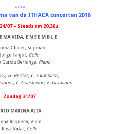
****
a van de ITHACA concerten 2016
24/07 – Steeds om 20.30u.
E MA VIDA, E N S E M B L E
loma Chiner, Sopraan
Jorge Fanjul,
Cello
o García Berlanga,
Piano
y, H. Berlioz, C. Saint Sains,
lla-lobos, C. Guastavino, E. Granados …
Zondag
31/07
TRIO MARINA ALTA
nna Requena, Viool
Rosa Vidal,
Cello