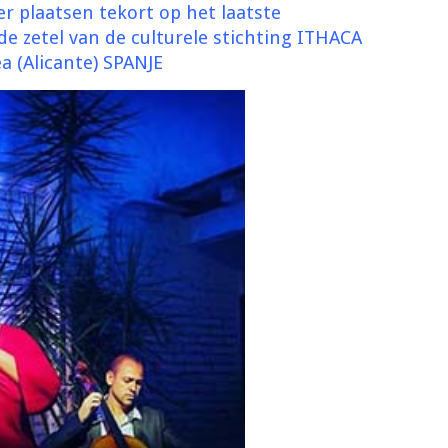
er plaatsen tekort op het laatste
e zetel van de culturele stichting ITHACA
ea (Alicante) SPANJE