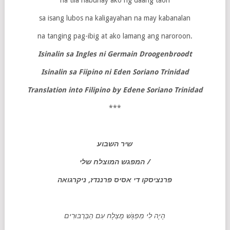
na tila nabuhay ako ng daang taon
sa isang lubos na kaligayahan na may kabanalan
na tanging pag-ibig at ako lamang ang naroroon.
Isinalin sa Ingles ni Germain Droogenbroodt
Isinalin sa Fiipino ni Eden Soriano Trinidad
Translation into Filipino by Edene Soriano Trinidad
***
שיר השבוע
המפגש המוצלח שלי /
פרנציסקו די אסיס פרננדז, ניקרגואה
הָיָה לִי מִפְגָּשׁ מֻצְלָח עִם הַבַּרְבּוּרִים