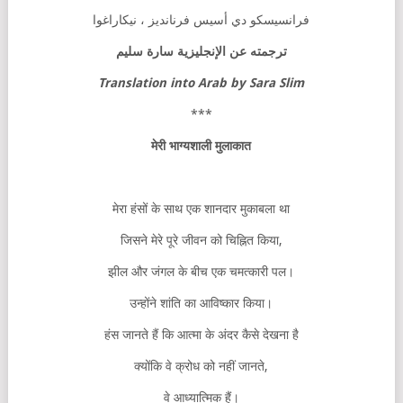
فرانسيسكو دي أسيس فرنانديز ، نيكاراغوا
ترجمته عن الإنجليزية سارة سليم
Translation into Arab by Sara Slim
***
मेरी
भाग्यशाली
मुलाकात
मेरा हंसों के साथ एक शानदार मुकाबला था
जिसने मेरे पूरे जीवन को चिह्नित किया,
झील और जंगल के बीच एक चमत्कारी पल।
उन्होंने शांति का आविष्कार किया।
हंस जानते हैं कि आत्मा के अंदर कैसे देखना है
क्योंकि वे क्रोध को नहीं जानते,
वे आध्यात्मिक हैं।