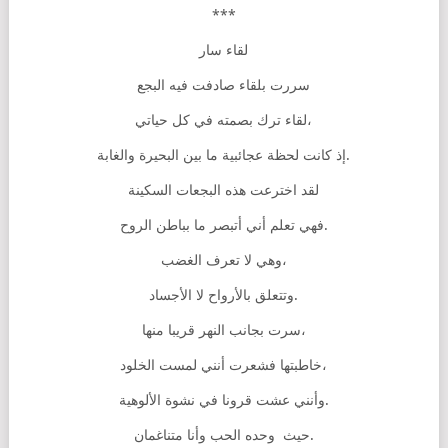
***
لقاء سار
سررت بلقاء صادفت فيه البجع
لقاء ترك بصمته في كل حياتي،
إذ كانت لحظة عجائبية ما بين البحيرة والغابة.
لقد اخترعت هذه البجعات السكينة
فهي تعلم أني أتبصر ما بباطن الروح.
وهي لا تعرف الغضب،
وتتعلق بالأرواح لا الأجساد.
سرت بجانب النهر قريبا منها،
خاطبتها فشعرت أنني لمست الخلود،
وأنني عشت قرونا في نشوة الألوهية.
حيث وحده الحب وأنا متناغمان.