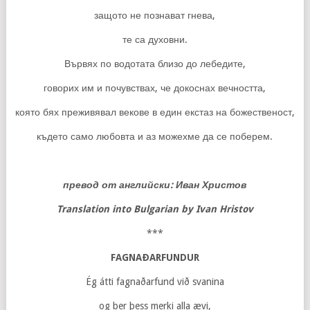
защото не познават гнева,
те са духовни.
Вървях по водотата близо до лебедите,
говорих им и почувствах, че докоснах вечността,
която бях преживявал векове в един екстаз на божественост,
където само любовта и аз можехме да се поберем.
превод от английски: Иван Христов
Translation into Bulgarian by Ivan Hristov
***
FAGNAÐARFUNDUR
Ég átti fagnaðarfund við svanina
og ber þess merki alla ævi,