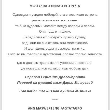
МОЯ
СЧАСТЛИВАЯ
ВСТРЕЧА
Однажды я увидел лебедей, эта счастливая встреча
разукрасила мне всю жизнь,
то был чудесный момент между озером и лесом.
Они нашли тишину.
Лебеди умеют смотреть прямо в душу,
ведь они не знают зла, они мистические.
Я шел вдоль воды и смотрел на птиц,
я что-то им говорил и чувствовал, словно трогаю вечность,
где я давным-давно жил в упоении и восторге,
где помещались только лишь любовь да я.
Перевод Гермайна Дрогенбродта
Перевод на русский язык Дарьи Мишуевой
Translation into Russian by Daria Mishueva
***
ANG MASWERTENG PAGTATAGPO