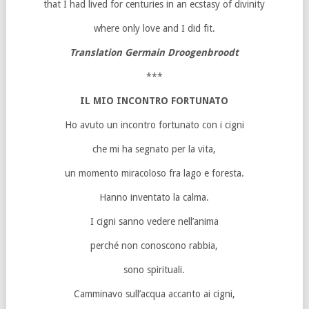
that I had lived for centuries in an ecstasy of divinity
where only love and I did fit.
Translation Germain Droogenbroodt
***
IL MIO INCONTRO FORTUNATO
Ho avuto un incontro fortunato con i cigni
che mi ha segnato per la vita,
un momento miracoloso fra lago e foresta.
Hanno inventato la calma.
I cigni sanno vedere nell’anima
perché non conoscono rabbia,
sono spirituali.
Camminavo sull’acqua accanto ai cigni,