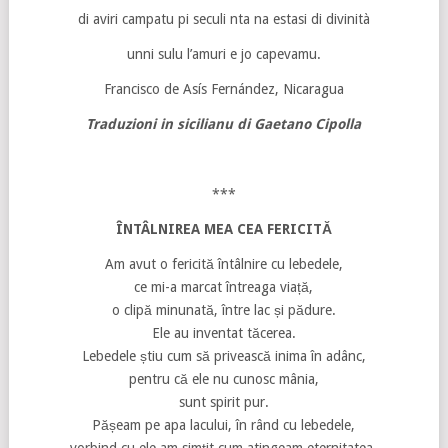
di aviri campatu pi seculi nta na estasi di divinità
unni sulu l’amuri e jo capevamu.
Francisco de Asís Fernández, Nicaragua
Traduzioni in sicilianu di Gaetano Cipolla
***
ÎNTÂLNIREA MEA CEA FERICITĂ
Am avut o fericită întâlnire cu lebedele,
ce mi-a marcat întreaga viață,
o clipă minunată, între lac și pădure.
Ele au inventat tăcerea.
Lebedele știu cum să privească inima în adânc,
pentru că ele nu cunosc mânia,
sunt spirit pur.
Pășeam pe apa lacului, în rând cu lebedele,