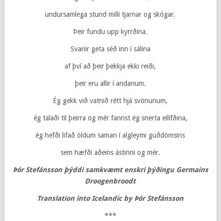
undursamlega stund milli tjarnar og skógar.
Þeir fundu upp kyrrðina.
Svanir geta séð inn í sálina
af því að þeir þekkja ekki reiði,
þeir eru allir í andanum.
Ég gekk við vatnið rétt hjá svönunum,
ég talaði til þeirra og mér fannst ég snerta eilífðina,
ég hefði lifað öldum saman í algleymi guðdómsins
sem hæfði aðeins ástinni og mér.
Þór Stefánsson
þýddi samkvæmt enskri þýðingu Germains
Droogenbroodt
Translation into Icelandic by Þór Stefánsson
***