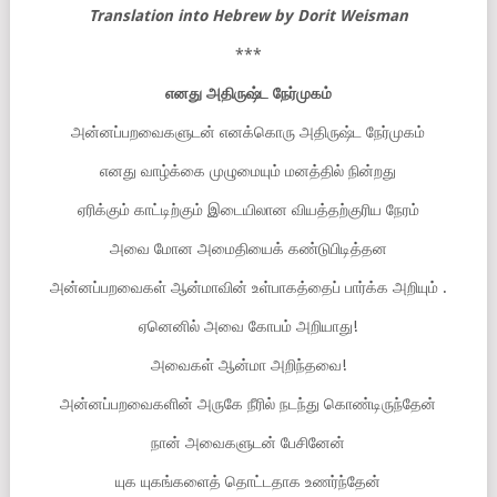
Translation into Hebrew by Dorit Weisman
***
எனது
அதிருஷ்ட
நேர்முகம்
அன்னப்பறவைகளுடன் எனக்கொரு அதிருஷ்ட நேர்முகம்
எனது வாழ்க்கை முழுமையும் மனத்தில் நின்றது
ஏரிக்கும் காட்டிற்கும் இடையிலான வியத்தற்குரிய நேரம்
அவை மோன அமைதியைக் கண்டுபிடித்தன
அன்னப்பறவைகள் ஆன்மாவின் உள்பாகத்தைப் பார்க்க அறியும் .
ஏனெனில் அவை கோபம் அறியாது!
அவைகள் ஆன்மா அறிந்தவை!
அன்னப்பறவைகளின் அருகே நீரில் நடந்து கொண்டிருந்தேன்
நான் அவைகளுடன் பேசினேன்
யுக யுகங்களைத் தொட்டதாக உணர்ந்தேன்