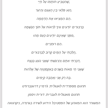
שֶׁהִטְבִּיעַ חוֹתָמוֹ עַל חַיַּי,
רֶגַע פִּלְאִי בֵּין הָאֲגַם וְהַיַּעַר.
הֵם הִמְצִיאוּ אֶת הַדְּמָמָה.
בַּרְבּוּרִים יוֹדְעִים אֵיךְ לִרְאוֹת אֶל תּוֹךְ הַנְּשָׁמָה
מִפְּנֵי שֶׁאֵינָם יוֹדְעִים כַּעַס מַהוּ,
הֵם רוּחָנִיִּים.
הָלַכְתִּי עַל הַמַּיִם קָרוֹב לַבַּרְבּוּרִים,
דִּבַּרְתִּי אִתָּם וְהִרְגַּשְׁתִּי שֶׁאֲנִי נוֹגֵעַ בַּנֶּצַח,
שֶׁאֲנִי חַי מֵאוֹת בַּשָּׁנִים בְּאֶקְסְטָזָה שֶׁל אֱלֹהוּת
בָּהּ רַק אֲנִי וְאַהֲבָה קַיָּמִים.
תרגום מספרדית לאנגלית: ג’רמיין דרוגנברודט
תרגום מאנגלית לעברית: דורית ויסמן
המשורר הוא המארגן של הפסטיבל הידוע לשירה בגרנדה, ניקרגואה