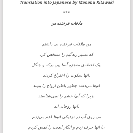
Translation into Japanese by Manabu Kitawaki
***
ملاقات فرخنده‌ من
من ملاقات فرخنده یی داشتم
که مسیر زندگیم را مشخص کرد
یک لحظه‌ی معجزه آسا بین برکه و جنگل.
آنها سکوت را اختراع کردند.
قوها می‌دانند چطور باطن ارواح را ببینند
زیرا که آنها خشم را نمی‌شناسند،
آنها روحانی‌اند.
من روی آب در نزدیکی قوها قدم می‌زدم
با آنها حرف زدم و انگار ابدیت را لمس کردم،