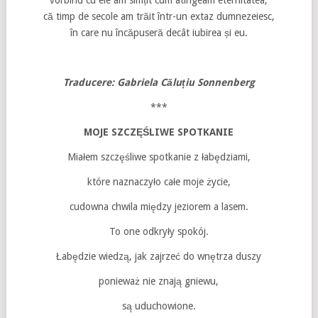
vorbind cu ele am simțit cum atingeam eternitatea,
că timp de secole am trăit într-un extaz dumnezeiesc,
în care nu încăpuseră decât iubirea și eu.
Traducere: Gabriela Căluțiu Sonnenberg
***
MOJE SZCZĘŚLIWE SPOTKANIE
Miałem szczęśliwe spotkanie z łabędziami,
które naznaczyło całe moje życie,
cudowna chwila między jeziorem a lasem.
To one odkryły spokój.
Łabędzie wiedzą, jak zajrzeć do wnętrza duszy
ponieważ nie znają gniewu,
są uduchowione.