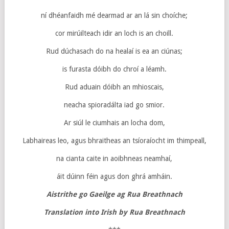
ní dhéanfaidh mé dearmad ar an lá sin choíche;
cor mirúilteach idir an loch is an choill.
Rud dúchasach do na healaí is ea an ciúnas;
is furasta dóibh do chroí a léamh.
Rud aduain dóibh an mhioscais,
neacha spioradálta iad go smior.
Ar siúl le ciumhais an locha dom,
Labhaireas leo, agus bhraitheas an tsíoraíocht im thimpeall,
na cianta caite in aoibhneas neamhaí,
áit dúinn féin agus don ghrá amháin.
Aistrithe go Gaeilge ag Rua Breathnach
Translation into Irish by
Rua Breathnach