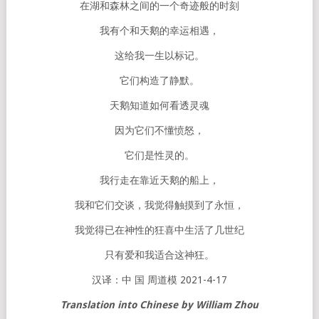
在湖和森林之间的一个奇迹般的时刻
我有个和天鹅的幸运相遇，
这给我一生以标记。
它们构造了静默。
天鹅知道如何看透灵魂
因为它们不懂愤怒，
它们是性灵的。
我行走在靠近天鹅的船上，
我和它们交谈，我觉得触摸到了永恒，
我觉得已在神性的狂喜中生活了几世纪
只有爱和我适合这神狂。
汉译：中 国 周道模 2021-4-17
Translation into Chinese by William Zhou