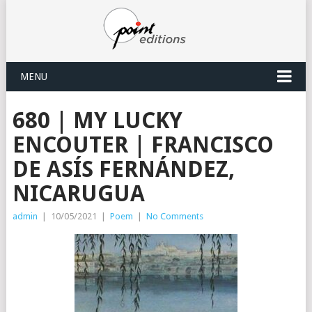
MENU
680 | MY LUCKY
ENCOUTER | FRANCISCO
DE ASÍS FERNÁNDEZ,
NICARUGUA
admin
|
10/05/2021
|
Poem
|
No Comments