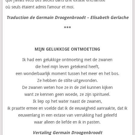
que j’avais vécu des siècles dans une extase enchantée
où seuls étaient admis l’amour et moi.
Traduction de Germain Droogenbroodt – Elisabeth Gerlache
***
MIJN GELUKKIGE ONTMOETING
Ik had een gelukkige ontmoeting met de zwanen
die heel mijn leven getekend heeft,
een wonderbaarlijk moment tussen het meer en het bos.
Ze hebben de stilte uitgevonden.
De zwanen weten hoe ze in de ziel kunnen kijken
want ze kennen geen woede, ze zijn spiritueel.
Ik liep op het water naast de zwanen,
ik praatte ermee en voelde dat ik de eeuwigheid aanraakte, dat ik
eeuwenlang in een extase van verrukking had geleefd
waar alleen de liefde en ik in pasten.
Vertaling Germain Droogenbroodt