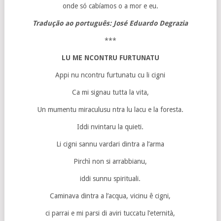
onde só cabíamos o a mor e eu.
Tradução ao português: José Eduardo Degrazia
***
LU ME NCONTRU FURTUNATU
Appi nu ncontru furtunatu cu li cigni
Ca mi signau tutta la vita,
Un mumentu miraculusu ntra lu lacu e la foresta.
Iddi nvintaru la quieti.
Li cigni sannu vardari dintra a l’arma
Pirchì non si arrabbianu,
iddi sunnu spirituali.
Caminava dintra a l’acqua, vicinu ê cigni,
ci parrai e mi parsi di aviri tuccatu l’eternità,