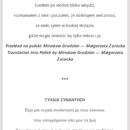
Szedłem po wodzie blisko łabędzi,
rozmawiałem z nimi i poczułem, że dotknąłem wieczności,
że wieki żyłem w boskiej ekstazie,
gdzie mogła zmieścić się tylko miłość i ja.
Przekład na polski: Mirosław Grudzień ― Małgorzata Żurecka
Translation into Polish by Mirosław Grudzień ― Małgorzata
Żurecka
***
ΤΥΧΑΙΑ ΣΥΝΑΝΤΗΣΗ
Είχα μια τυχαία συνάντηση με τους κύκνους
που υπογράμισαν όλη μου τη ζωή