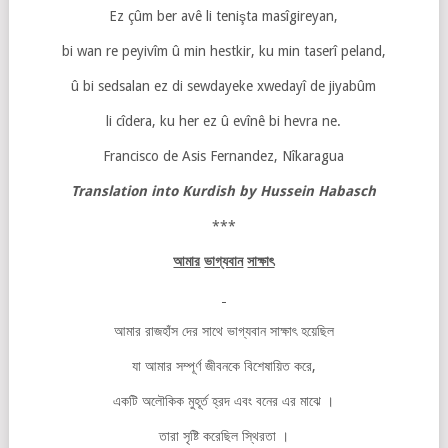
Ez çûm ber avê li tenişta masîgireyan,
bi wan re peyivîm û min hestkir, ku min taserî peland,
û bi sedsalan ez di sewdayeke xwedayî de jiyabûm
li cîdera, ku her ez û evînê bi hevra ne.
Francisco de Asis Fernandez, Nîkaragua
Translation into Kurdish by Hussein Habasch
***
আমার
ভাগ্যবান
সাক্ষাৎ
আমার রাজহাঁস দের সাথে ভাগ্যবান সাক্ষাৎ হয়েছিল
যা আমার সম্পূর্ণ জীবনকে বিশেষায়িত করে,
একটি অলৌকিক মুহূর্ত হ্রদ এবং বনের এর মাঝে ।
তারা সৃষ্টি করেছিল স্থিরতা ।