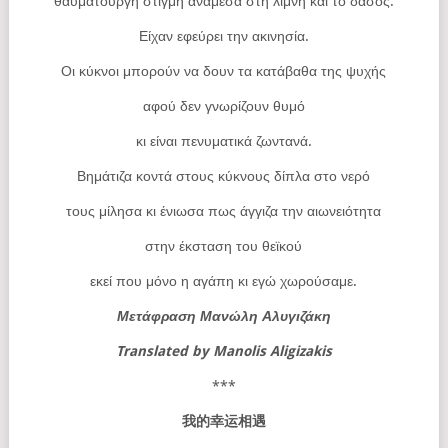
θαυματουργή στιγμή ανάμεσα στη λίμνη και το δάσος.
Είχαν εφεύρει την ακινησία.
Οι κύκνοι μπορούν να δουν τα κατάβαθα της ψυχής
αφού δεν γνωρίζουν θυμό
κι είναι πενυματικά ζωντανά.
Βημάτιζα κοντά στους κύκνους δίπλα στο νερό
τους μίλησα κι ένιωσα πως άγγιζα την αιωνειότητα
στην έκσταση του θεϊκού
εκεί που μόνο η αγάπη κι εγώ χωρούσαμε.
Μετάφραση Μανώλη Αλυγιζάκη
Translated
by
Manolis
Aligizakis
***
我的幸运相遇