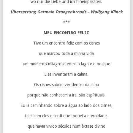
wo nur die Liebe und ich hineinpassten.
Übersetzung Germain Droogenbroodt – Wolfgang Klinck
***
MEU ENCONTRO FELIZ
Tive um encontro feliz com os cisnes
que marcou toda a minha vida
um momento milagroso entre o lago e o bosque
Eles inventaram a calma.
Os cisnes sabem ver dentro da alma
porque não conhecem a ira, são espírituais.
Eu ia caminhando sobre a água ao lado dos cisnes,
falei com eles e senti que toquei a eternidade,
que havia vivido séculos num êxtase divino