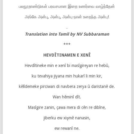
பலநூறாண்டுகள் பரவசமான இறை உணர்வை வாழ்ந்தேன்
அங்கே அன்பு, அன்பு, அன்பு-நான் உறைந்த அன்பு!
.
Translation into Tamil by NV Subbaraman
***
HEVDÎTINAMIN E XENÎ
Hevdîtineke min e xenî bi masîgireyan re hebû,
ku tevahiya jiyana min hukarî li min kir,
kêlîdemeke pirciwan di navbera zerya û daristanê de.
Wan hêminî dît.
Masîgire zanin, çawa mera di cên re dibîne,
jiberku ew xişmê nanasin,
ew rewanî ne.