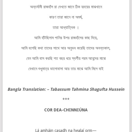
অন্তর্যামী রাজহাঁস রা দেখতে জানে ঠিক হৃদয়ের মাঝখানে
কারণ তারা জানে না অমর্ষ,
তারা আধ্যাত্বিক ।
আমি হাঁটছিলাম পানির উপর রাজহাঁসের কাছ দিয়ে,
আমি বলেছি কথা তাদের সাথে আর অনুভব করেছি তাদের অনন্তকাল,
যেন আমি বাস করছি শত বছর ধরে স্বর্গীয় পরম আনন্দের মাঝে
যেখানে শুধুমাত্র ভালোবাসা আর তার মাঝে আমি মিলে যাই
Bangla Translation: – Tabassum Tahmina Shagufta Hussein
***
COR DEA-CHINNIÚNA
Lá amháin casadh na healaí orm—