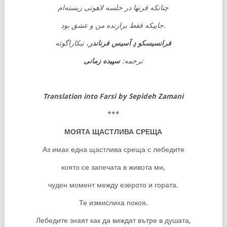
چنانکه قرنها در خلسه لاهوتی زیسته‌ام
جاییکه فقط برازنده من و عشق بود.
فرانسیسکو دِ آسیس فرناندر
، نیکاراگوئه
ترجمه:
سپیده زمانی
Translation into Farsi by Sepideh Zamani
***
МОЯТА ЩАСТЛИВА СРЕЩА
Аз имах една щастлива среща с лебедите
която се запечата в живота ми,
чуден момент между езерото и гората.
Те измислиха покоя.
Лебедите знаят как да виждат вътре в душата,