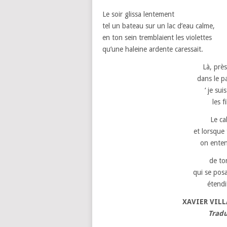
Le soir glissa lentement
tel un bateau sur un lac d’eau calme,
en ton sein tremblaient les violettes
qu’une haleine ardente caressait.
Là, près
dans le pa
‘ je su
les f
Le ca
et lorsque 
on entend
de to
qui se posa
étendi
XAVIER VIL
Tradu