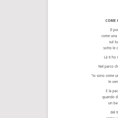
COME 
Il p
come una 
sul t
sotto le 
Là ti ho 
Nel parco ch
“io sono come u
le ve
E la pa
quando do
un bat
del 