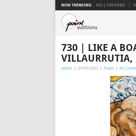
NOW TRENDING:
833 | THE POND
8
730 | LIKE A BO
VILLAURRUTIA,
admin
|
01/07/2022
|
Poem
|
No Comm