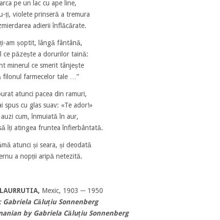
arca pe un lac cu ape line,
u-ți, violete prinseră a tremura
mierdarea adierii înflăcărate.
ți-am șoptit, lângă fântână,
l ce păzește a dorurilor taină:
nt minerul ce smerit tânjește
 filonul farmecelor tale …”
burat atunci pacea din ramuri,
-ai spus cu glas suav: «Te ador!»
e auzi cum, înmuiată în aur,
să îți atingea fruntea înfierbântată.
ămă atunci și seara, și deodată
ernu a nopții aripă netezită.
LLAURRUTIA,
Mexic, 1903 ─ 1950
: Gabriela Căluțiu Sonnenberg
manian by
Gabriela Căluțiu Sonnenberg