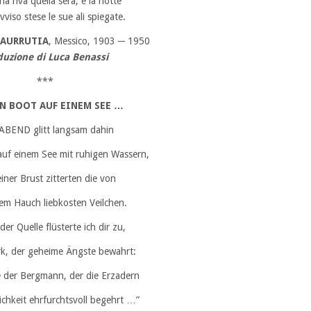
a riva quella sera, e la notte
ovviso stese le sue ali spiegate.
LAURRUTIA
, Messico, 1903 ─ 1950
duzione di Luca Benassi
***
IN BOOT AUF EINEM SEE …
ABEND glitt langsam dahin
auf einem See mit ruhigen Wassern,
iner Brust zitterten die von
m Hauch liebkosten Veilchen.
der Quelle flüsterte ich dir zu,
k, der geheime Ängste bewahrt:
e der Bergmann, der die Erzadern
lichkeit ehrfurchtsvoll begehrt …”