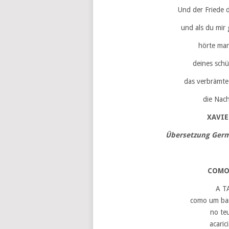
Und der Friede 
und als du mir 
hörte man
deines sch
das verbrämte 
die Nach
XAVIE
Übersetzung Germ
COMO
A T
como um bar
no te
acaric