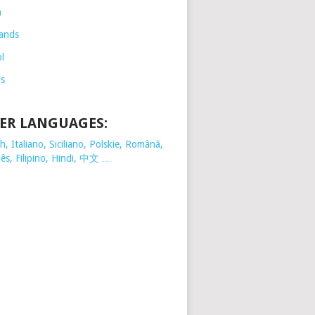
h
ands
l
is
ER LANGUAGES:
, Italiano, Siciliano, Polskie,
Românã,
ês, Filipino, Hindi, 中文 …