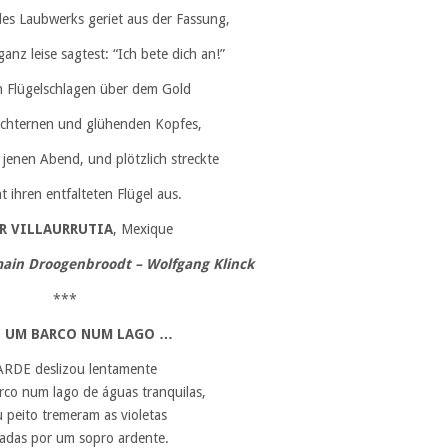
des Laubwerks geriet aus der Fassung,
ganz leise sagtest: “Ich bete dich an!”
 Flügelschlagen über dem Gold
üchternen und glühenden Kopfes,
jenen Abend, und plötzlich streckte
t ihren entfalteten Flügel aus.
R VILLAURRUTIA
, Mexique
ain Droogenbroodt – Wolfgang Klinck
***
 UM BARCO NUM LAGO …
ARDE deslizou lentamente
co num lago de águas tranquilas,
u peito tremeram as violetas
iadas por um sopro ardente.