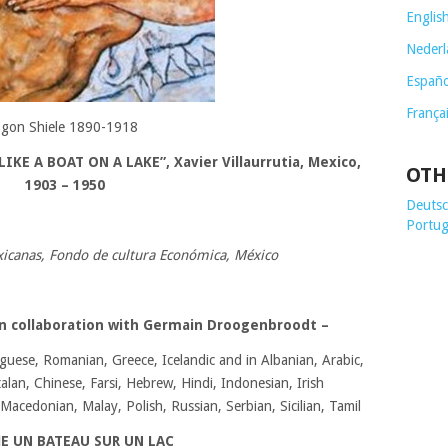
Englis
Nederl
Españo
França
gon Shiele 1890-1918
LIKE A BOAT ON A LAKE
”,
Xavier Villaurrutia,
Mexico,
OTH
1903
–
1950
Deutsch
Portug
icanas, Fondo de cultura Económica, México
 in collaboration with Germain Droogenbroodt
–
guese, Romanian, Greece, Icelandic and in Albanian, Arabic,
lan, Chinese, Farsi, Hebrew, Hindi, Indonesian, Irish
, Macedonian, Malay, Polish, Russian, Serbian, Sicilian, Tamil
 UN BATEAU SUR UN LAC