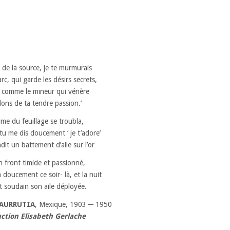
 de la source, je te murmurais
rc, qui garde les désirs secrets,
is comme le mineur qui vénère
ilons de ta tendre passion.’
lme du feuillage se troubla,
tu me dis doucement ‘ je t’adore’
it un battement d’aile sur l’or
n front timide et passionné,
 doucement ce soir- là, et la nuit
t soudain son aile déployée.
LAURRUTIA
, Mexique, 1903 ─ 1950
ction Elisabeth Gerlache