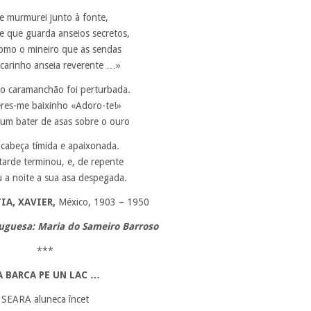
te murmurei junto à fonte,
e que guarda anseios secretos,
omo o mineiro que as sendas
 carinho anseia reverente …»
no caramanchão foi perturbada.
eres-me baixinho «Adoro-te!»
 um bater de asas sobre o ouro
 cabeça tímida e apaixonada.
tarde terminou, e, de repente
 a noite a sua asa despegada.
IA, XAVIER,
México, 1903 – 1950
uguesa: Maria do Sameiro Barroso
***
A BARCA PE UN LAC …
SEARA aluneca încet