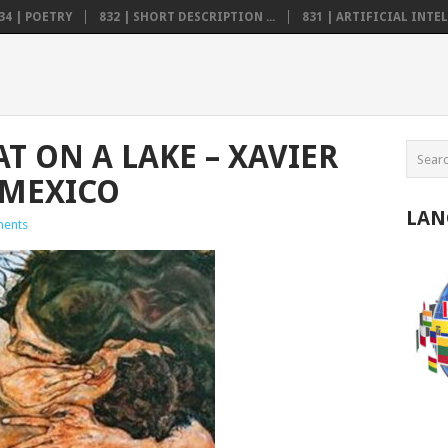
34 | POETRY
832 | SHORT DESCRIPTION ...
831 | ARTIFICIAL INTELL
AT ON A LAKE – XAVIER
 MEXICO
LAN
ents