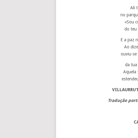
Ali 
no parqu
«Sou c
do teu
E a paz 
Ao diz
ouviu-se
da tua
Aquela 
estendeu
VILLAURRUT
Tradução port
C