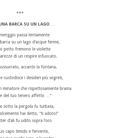
***
UNA BARCA SU UN LAGO
…
omeriggio passa lentamente
barca su un lago d’acque ferme,
uo petto fremono le violette
carezze di un respire infuocato.
sussurrato, accanto la fontana,
e custodisce i desideri più segreti,
n minatore che rispettosamente brama
ne del tuo tenero affetto …”
ce sotto la pergola fu turbata,
lcemente hai detto, “ti adoro!”
ter d’ali fu udito sopra l’oro
tuo capo timido e fervente,