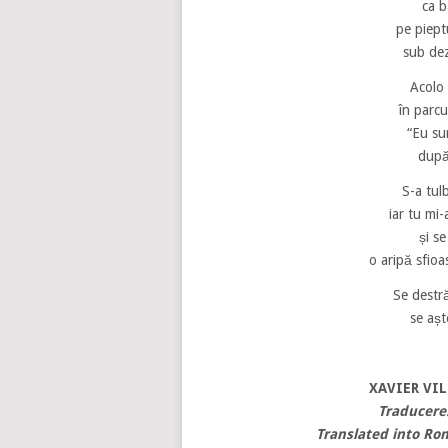
ca b
pe piept
sub dez
Acolo 
în parcu
“Eu su
după
S-a tul
iar tu mi
și s
o aripă sfioa
Se destr
se așt
XAVIER VI
Traducere
Translated into Ro