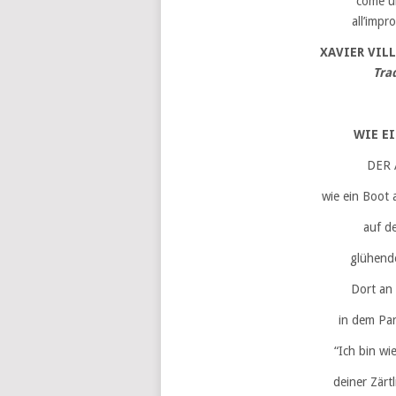
come un
all’impr
XAVIER VIL
Tra
WIE E
DER 
wie ein Boot 
auf de
glühende
Dort an 
in dem Par
“Ich bin wi
deiner Zärt