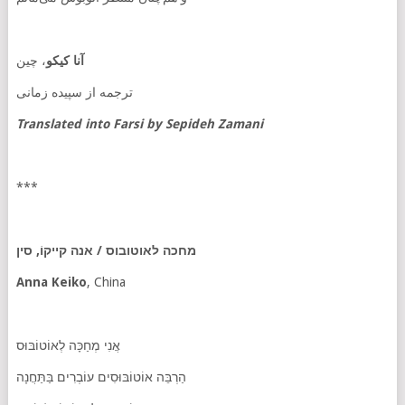
آنا
کیکو
، چین
ترجمه از سپیده زمانی
Translated into Farsi by Sepideh Zamani
***
מחכה לאוטובוס / אנה קייקוֹ, סין
Anna Keiko
, China
אֲנִי מְחַכָּה לְאוֹטוֹבּוּס
הַרְבֵּה אוֹטוֹבּוּסִים עוֹבְרִים בַּתַּחֲנָה