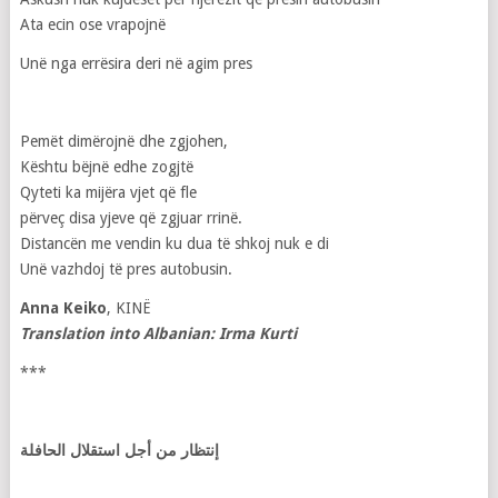
Ata ecin ose vrapojnë
Unë nga errësira deri në agim pres
Pemët dimërojnë dhe zgjohen,
Kështu bëjnë edhe zogjtë
Qyteti ka mijëra vjet që fle
përveç disa yjeve që zgjuar rrinë.
Distancën me vendin ku dua të shkoj nuk e di
Unë vazhdoj të pres autobusin.
Anna Keiko
, KINË
Translation into Albanian: Irma Kurti
***
إنتظار من أجل استقلال الحافلة