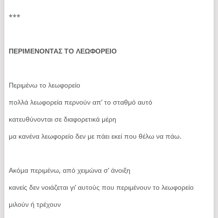
***
ΠΕΡΙΜΕΝΟΝΤΑΣ ΤΟ ΛΕΩΦΟΡΕΙΟ
Περιμένω το λεωφορείο
πολλά λεωφορεία περνούν απ’ το σταθμό αυτό
κατευθύνονται σε διαφορετικά μέρη
μα κανένα λεωφορείο δεν με πάει εκεί που θέλω να πάω.
Ακόμα περιμένω, από χειμώνα σ’ άνοιξη
κανείς δεν νοιάζεται γι’ αυτούς που περιμένουν το λεωφορείο
μιλούν ή τρέχουν