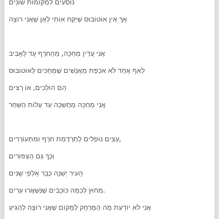
נוֹסְעִים לִמְקוֹמוֹת שׁוֹנִים
אַךְ אֵין אוֹטוֹבּוּס שֶׁיִּקַּח אוֹתִי לְאָן שֶׁאֲנִי רוֹצָה
אֲנִי עֲדַיִן מְחַכָּה, מֵהַחֹרֶף עַד לָאָבִיב
לְאַף אֶחָד לֹא אִכְפַּת מֵאֲנָשִׁים שֶׁמְּחַכִּים לָאוֹטוֹבּוּס
הֵם הוֹלְכִים, אוֹ רָצִים
אֲנִי מְחַכָּה מֵחֲשֵׁכָה עַד עֲלוֹת הַשַּׁחַר
עֵצִים נוֹפְלִים לְתַרְדֶּמַת חֹרֶף וּמִתְעוֹרְרִים,
וְכָךְ גַּם הַצִּפּוֹרִים
הָעִיר יְשֵׁנָה כְּבָר אַלְפֵי שָׁנִים
מִחוּץ לְכַמָּה כּוֹכָבִים שֶׁנִּשְׁאֲרוּ עֵרִים.
אֲנִי לֹא יוֹדַעַת מָה הַמֶּרְחָק לַמָּקוֹם שֶׁאֲנִי רוֹצָה לְהַגִּיעַ