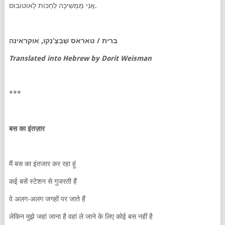
אֲנִי מַמְשִׁיכָה לְחַכּוֹת לָאוֹטוֹבּוּס.
ברית / טאראס שֶׁבְצֶ’נְקוֹ, אוקראינה
Translated into Hebrew by Dorit Weisman
***
बस
का
इंतज़ार
मैं बस का इंतजार कर रहा हूं
कई बसें स्टेशन से गुजरती हैं
वे अलग-अलग जगहों पर जाते हैं
लेकिन मुझे जहां जाना है वहां ले जाने के लिए कोई बस नहीं है