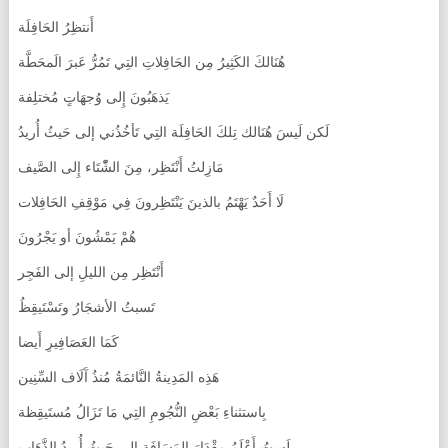
أَنتظِرُ الحَافِلَة
هُنَالكَ الكَثِيرُ مِن الحَافِلاتِ التِي تَمُرُّ عَبرَ الَمحَطَّة
يَذهَبُونَ إِلى وُجهَاتٍ مُختلِفة
لَكن لَيسَ هُنَالك تِلكَ الحَافِلَة التِي تَأخُذُني إلى حَيثُ أُريدُ
مَازِلتُ أَنْتَظِر، مِنَ الشّْتَاء إِلى الصَّيف
لَا أَحَدٌ يَهْتَمُ بالذينَ يَنْتَظِرونَ فِي مَوْقِفِ الحَافِلات
هُمْ يَمْشُونَ أو يَجْرُونَ
أَنْتَظِر مِن الليلِ إلى الفَجِر
تَسبتُ الأشجَارُ وتَسْتَيقِظُ
كَمَا العَصَافِيرِ أَيضا
هَذِه المَدِينةُ النَّائمَةُ مُنذُ آَلَاف السِّنِين
بِاستثناءِ بَعْضِ النُّجُومِ التِي مَا تَزَالُ مُستَيقِظة
لَستُ أَعْلَمُ مِقْدَارَ المَسَافَةِ إلى حَيثُ أُريدُ الذَّهَاب