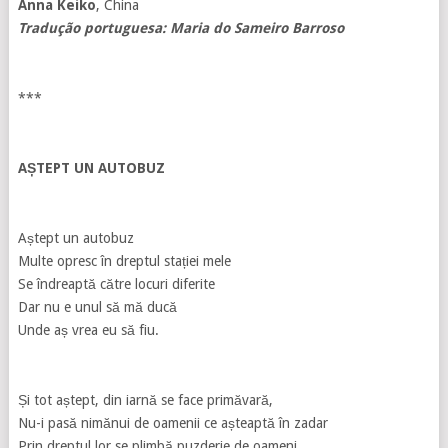
Anna Keiko
, China
Tradução portuguesa: Maria do Sameiro Barroso
***
AȘTEPT UN AUTOBUZ
Aștept un autobuz
Multe opresc în dreptul stației mele
Se îndreaptă către locuri diferite
Dar nu e unul să mă ducă
Unde aș vrea eu să fiu.
Și tot aștept, din iarnă se face primăvară,
Nu-i pasă nimănui de oamenii ce așteaptă în zadar
Prin dreptul lor se plimbă puzderie de oameni,