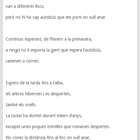
van a diferents llocs,
però no hi ha cap autobús que em porti on vull anar.
Continuo esperant, de l’hivern a la primavera,
a ningú no li importa la gent que espera l’autobús,
caminen o corren.
Espero de la tarda fins a l’alba,
els arbres hibernen i es desperten,
també els ocells.
La ciutat ha dormit durant milers d’anys,
excepte unes poques estrelles que romanen despertes.
No conec la distància fins al lloc on vull anar,