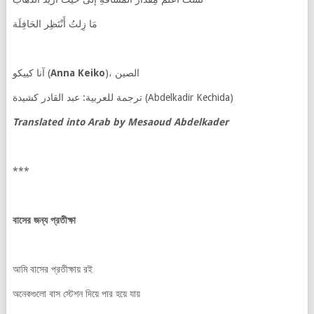
مَا زِلتُ أَنْتَظِر الحَافِلَة
آنا كييكو (
Anna Keiko
)، الصين
ترجمة للعربية: عبد القادر كشيدة (Abdelkadir Kechida)
Translated into Arab by Mesaoud Abdelkader
***
বাসের
জন্য
প্রতীক্ষা
আমি বাসের প্রতীক্ষায় রই
অনেকগুলো বাস স্টেশন দিয়ে পার হয়ে যায়