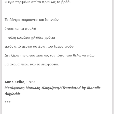
κι εγώ περιμένω απ’ το πρωί ως το βράδυ.
Τα δέντρα κοιμούνται και ξυπνούν
όπως και τα πουλιά
η πόλη κοιμάται χιλιάδες χρόνια
εκτός από μερικά αστέρια που ξαγρυπνούν.
Δεν ξέρω την απόσταση ως τον τόπο που θέλω να πάω
μα ακόμα περιμένω το λεωφορείο.
Anna
Keiko
, China
Μετάφραση Μανώλη Αλυγιζάκη//
Translated
by
Manolis
Aligizakis
***