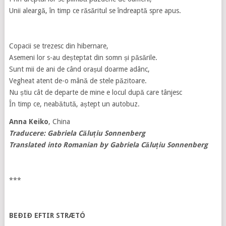
Unii aleargă, în timp ce răsăritul se îndreaptă spre apus.
Copacii se trezesc din hibernare,
Asemeni lor s-au deșteptat din somn și păsările.
Sunt mii de ani de când orașul doarme adânc,
Vegheat atent de-o mână de stele păzitoare.
Nu știu cât de departe de mine e locul după care tânjesc
În timp ce, neabătută, aștept un autobuz.
Anna Keiko
, China
Traducere: Gabriela Căluțiu Sonnenberg
Translated into Romanian by
Gabriela Căluțiu Sonnenberg
***
BEÐIÐ EFTIR STRÆTÓ