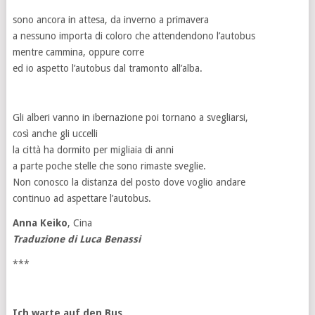
sono ancora in attesa, da inverno a primavera
a nessuno importa di coloro che attendendono l’autobus
mentre cammina, oppure corre
ed io aspetto l’autobus dal tramonto all’alba.
Gli alberi vanno in ibernazione poi tornano a svegliarsi,
così anche gli uccelli
la città ha dormito per migliaia di anni
a parte poche stelle che sono rimaste sveglie.
Non conosco la distanza del posto dove voglio andare
continuo ad aspettare l’autobus.
Anna Keiko
, Cina
Traduzione di Luca Benassi
***
Ich warte auf den Bus