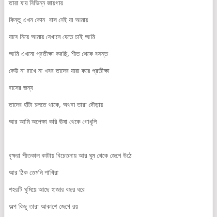
তারা যায় বিভিন্ন জায়গায়
কিন্তু এখন কোন বাস নেই যা আমায়
যাবে নিয়ে আমায় যেখানে যেতে চাই আমি
আমি এখনো প্রতীক্ষা করছি, শীত থেকে বসন্ত
কেউ না রাখে না খবর তাদের যারা করে প্রতীক্ষা
বাসের জন্য
তাদের হাঁটা চলতে থাকে, অথবা তারা দৌড়ায়
আর আমি অপেক্ষা করি ঊষা থেকে গোধূলি
বৃক্ষরা শীতকাল কাটায় বিচেতনায় আর ঘুম থেকে জেগে উঠে
আর ঠিক তেমনি পাখিরা
শহরটি ঘুমিয়ে আছে হাজার বছর ধরে
অল্প কিছু তারা আকাশে জেগে রয়