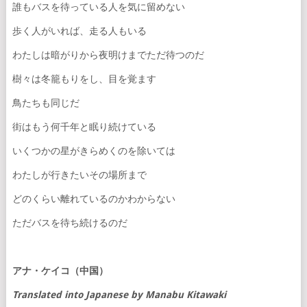
誰もバスを待っている人を気に留めない
歩く人がいれば、走る人もいる
わたしは暗がりから夜明けまでただ待つのだ
樹々は冬籠もりをし、目を覚ます
鳥たちも同じだ
街はもう何千年と眠り続けている
いくつかの星がきらめくのを除いては
わたしが行きたいその場所まで
どのくらい離れているのかわからない
ただバスを待ち続けるのだ
アナ・ケイコ（中国）
Translated into Japanese by Manabu Kitawaki