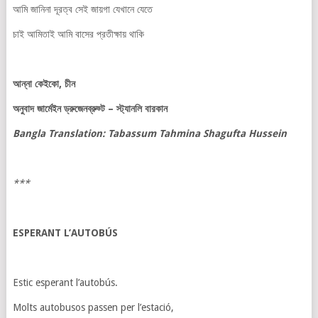
আমি জানিনা দূরত্ব সেই জায়গা যেখানে যেতে
চাই আমিতাই আমি বাসের প্রতীক্ষায় থাকি
আন্না
কেইকো
,
চীন
অনুবাদ
জার্মেইন
ড্রুজেনব্রুড্ট
–
স্ট্যানলি
বারকান
Bangla Translation: Tabassum Tahmina Shagufta Hussein
***
ESPERANT L’AUTOBÚS
Estic esperant l’autobús.
Molts autobusos passen per l’estació,