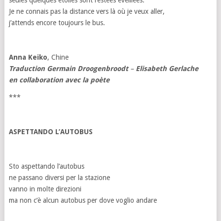
seules quelques étoiles sont restées éveillées.
Je ne connais pas la distance vers là où je veux aller,
j’attends encore toujours le bus.
Anna Keiko
, Chine
Traduction Germain Droogenbroodt
–
Elisabeth Gerlache
en collaboration avec la poète
***
ASPETTANDO L’AUTOBUS
Sto aspettando l’autobus
ne passano diversi per la stazione
vanno in molte direzioni
ma non c’è alcun autobus per dove voglio andare