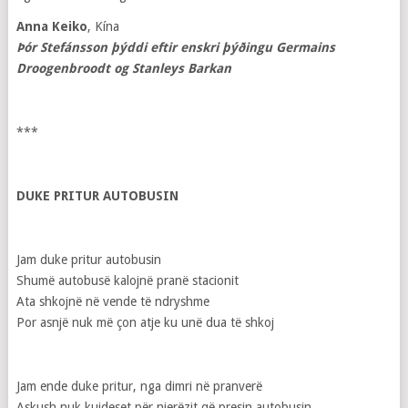
Anna Keiko
, Kína
Þór Stefánsson þýddi eftir enskri þýðingu Germains
Droogenbroodt og Stanleys Barkan
***
DUKE PRITUR AUTOBUSIN
Jam duke pritur autobusin
Shumë autobusë kalojnë pranë stacionit
Ata shkojnë në vende të ndryshme
Por asnjë nuk më çon atje ku unë dua të shkoj
Jam ende duke pritur, nga dimri në pranverë
Askush nuk kujdeset për njerëzit që presin autobusin