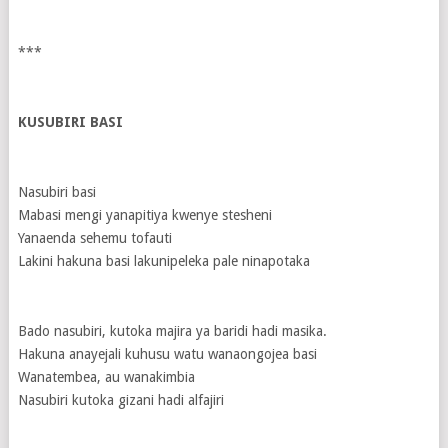
***
KUSUBIRI BASI
Nasubiri basi
Mabasi mengi yanapitiya kwenye stesheni
Yanaenda sehemu tofauti
Lakini hakuna basi lakunipeleka pale ninapotaka
Bado nasubiri, kutoka majira ya baridi hadi masika.
Hakuna anayejali kuhusu watu wanaongojea basi
Wanatembea, au wanakimbia
Nasubiri kutoka gizani hadi alfajiri