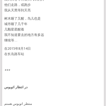
他们走路，或跑步
我从天黑等到天亮
树木睡了又醒，鸟儿也是
城市睡了几千年
几颗星星醒着
我不知道要去的地方有多远
继续等…
在2015年8月14日
在长岛路车站
***
در
انتظار
اتوبوس
منتظر اتوبوس هستم