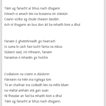
Táim ag fanacht ar bhus nach dtagann
Isteach is amach leis na busanna ón stáisiún
Ceann scríbe ag chuile cheann daoibh
Ach ní thagann an bus don áit ba mhaith liom a dhul
Fanaim ó gheimhreadh go hearrach
Is cuma le cách faoi lucht fanta na mbus
Siúlann siad, nó ritheann, fanaim
Fanaimse ó mhaidin go hoíche
Codlaíonn na crainn is dúisíonn
Fáireann na héin ina ngéaga lom
Tá an chathair ina codladh leis na mílte bliain
na réaltaí amháin atá gan suan
Ní fheadar an fad ba mhaith liom a dhul
Táim ag fanacht ar bhus nach dtagann.