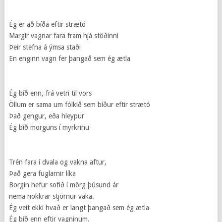
Ég er að bíða eftir strætó
Margir vagnar fara fram hjá stöðinni
Þeir stefna á ýmsa staði
En enginn vagn fer þangað sem ég ætla
Ég bíð enn, frá vetri til vors
Öllum er sama um fólkið sem bíður eftir strætó
Það gengur, eða hleypur
Ég bíð morguns í myrkrinu
Trén fara í dvala og vakna aftur,
Það gera fuglarnir líka
Borgin hefur sofið í mörg þúsund ár
nema nokkrar stjörnur vaka.
Ég veit ekki hvað er langt þangað sem ég ætla
Ég bíð enn eftir vagninum.