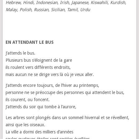
Hebrew, Hindi, Indonesian, Irish, Japanese, Kiswahili, Kurdish,
Malay, Polish, Russian, Sicilian, Tamil, Urdu
EN ATTENDANT LE BUS
J’attends le bus.
Plusieurs bus s’éloignent de la gare
ils roulent vers différents endroits,
mais aucun ne se dirige vers là où je veux aller.
J’attends encore toujours, de l’hiver au printemps,
personne ne se préoccupe des personnes qui attendent le bus,
ils courent, ou foncent.
J’attends du soir qui tombe à l’aurore,
Les arbres sont plongés dans un sommeil hivernal et se réveillent,
ainsi que les oiseaux.
La ville a dormi des milliers d’années