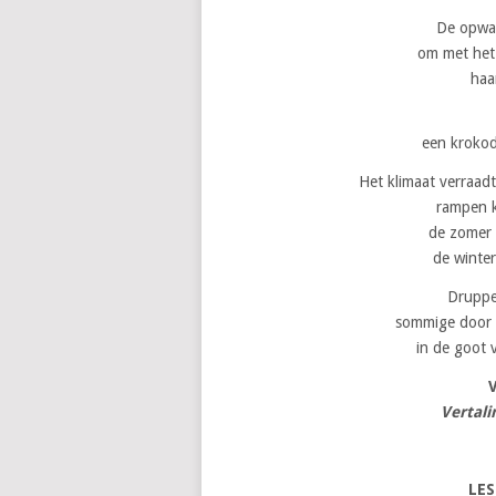
De opwar
om met het
haa
een krokodi
Het klimaat verraad
rampen 
de zomer 
de winter
Druppe
sommige door 
in de goot 
Vertal
LES