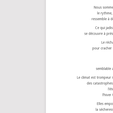
Nous sommes 
le rythme,
ressemble à d
Ce qui jadis
se découvre à pré
Le réch
pour cracher 
semblable a
Le climat est trompeur
des catastrophes
l’é
l’hiver
Elles empo
la sécheres