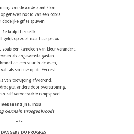
ming van de aarde staat klaar
 opgeheven hoofd van een cobra
r dodelijke gif te spuwen.
Ze kruipt heimelijk.
l gelijk op zoek naar haar prooi.
t, zoals een kameleon van kleur verandert,
komen als ongewenste gasten,
brandt als een vuur in de oven,
 valt als sneeuw op de Everest.
ls van toewijding afvoerend,
droogte, andere door overstroming,
van zelf veroorzaakte rampspoed.
Vivekanand Jha
, India
ing Germain Droogenbroodt
***
 DANGERS DU PROGRÈS