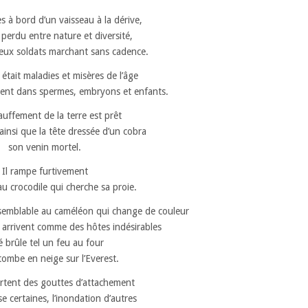
à bord d’un vaisseau à la dérive,
 perdu entre nature et diversité,
eux soldats marchant sans cadence.
 était maladies et misères de l’âge
sent dans spermes, embryons et enfants.
auffement de la terre est prêt
ainsi que la tête dressée d’un cobra
son venin mortel.
Il rampe furtivement
u crocodile qui cherche sa proie.
 semblable au caméléon qui change de couleur
 arrivent comme des hôtes indésirables
té brûle tel un feu au four
 tombe en neige sur l’Everest.
rtent des gouttes d’attachement
se certaines, l’inondation d’autres