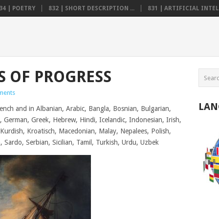
34 | POETRY
832 | SHORT DESCRIPTION ...
831 | ARTIFICIAL INTELL
LS OF PROGRESS
ments
LAN
ench and in Albanian, Arabic, Bangla, Bosnian, Bulgarian,
o, German, Greek, Hebrew, Hindi, Icelandic, Indonesian, Irish,
, Kurdish, Kroatisch, Macedonian, Malay, Nepalees, Polish,
Sardo, Serbian, Sicilian, Tamil, Turkish, Urdu, Uzbek