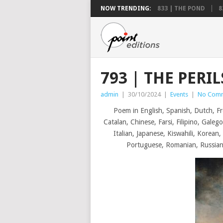
NOW TRENDING:
833 | THE POND
8
793 | THE PERI
admin
|
30/10/2024
|
Events
|
No Com
Poem in English, Spanish, Dutch, Fr
Catalan, Chinese, Farsi, Filipino, Galeg
Italian, Japanese, Kiswahili, Korean
Portuguese, Romanian, Russian, 