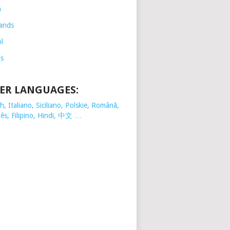
h
ands
l
is
ER LANGUAGES:
, Italiano, Siciliano, Polskie,
Românã,
ês, Filipino, Hindi, 中文 …