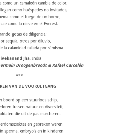
ona como un camaleón cambia de color,
 llegan como huéspedes no invitados,
uema como el fuego de un horno,
o cae como la nieve en el Everest.
ando gotas de diligencia;
or sequía, otros por diluvio,
e la calamidad tallada por sí misma.
Vivekanand Jha
, India
 Germain Droogenbroodt & Rafael Carcelén
***
AREN VAN DE VOORUITGANG
n boord op een stuurloos schip,
rloren tussen natuur en diversiteit,
soldaten die uit de pas marcheren.
derdomsziektes en gebreken waren
in sperma, embryo’s en in kinderen.