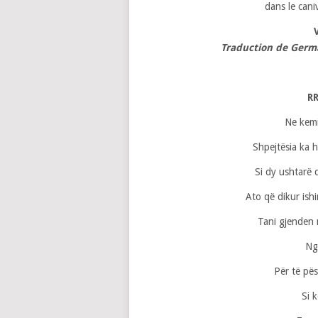
dans le can
Traduction de Germ
R
Ne kemi
Shpejtësia ka 
Si dy ushtarë 
Ato që dikur ish
Tani gjenden 
Ng
Për të pës
Si 