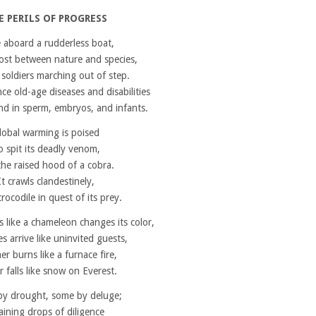
E PERILS OF PROGRESS
 aboard a rudderless boat,
ost between nature and species,
 soldiers marching out of step.
e old-age diseases and disabilities
d in sperm, embryos, and infants.
lobal warming is poised
o spit its deadly venom,
the raised hood of a cobra.
It crawls clandestinely,
crocodile in quest of its prey.
s like a chameleon changes its color,
es arrive like uninvited guests,
r burns like a furnace fire,
r falls like snow on Everest.
y drought, some by deluge;
aining drops of diligence