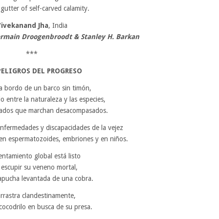
 gutter of self-carved calamity.
Vivekanand Jha
, India
Germain Droogenbroodt & Stanley H. Barkan
***
PELIGROS DEL PROGRESO
a bordo de un barco sin timón,
o entre la naturaleza y las especies,
ados que marchan desacompasados.
nfermedades y discapacidades de la vejez
en espermatozoides, embriones y en niños.
lentamiento global está listo
 escupir su veneno mortal,
apucha levantada de una cobra.
rrastra clandestinamente,
ocodrilo en busca de su presa.