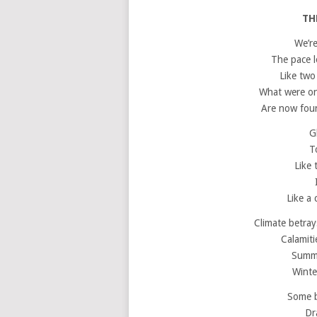
TH
We’re
The pace l
Like two
What were onc
Are now foun
G
T
Like 
Like a 
Climate betray
Calamiti
Summe
Winte
Some b
Dr