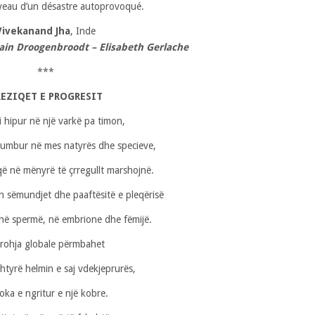
iveau d’un désastre autoprovoqué.
Vivekanand Jha
, Inde
ain Droogenbroodt – Elisabeth Gerlache
***
REZIQET E PROGRESIT
 hipur në një varkë pa timon,
humbur në mes natyrës dhe specieve,
që në mënyrë të çrregullt marshojnë.
in sëmundjet dhe paaftësitë e pleqërisë
në spermë, në embrione dhe fëmijë.
rohja globale përmbahet
htyrë helmin e saj vdekjeprurës,
koka e ngritur e një kobre.