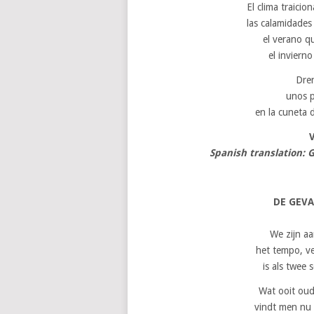
El clima traici
las calamidades
el verano q
el inviern
Dren
unos p
en la cuneta d
Spanish translation:
DE GEV
We zijn aa
het tempo, ve
is als twee 
Wat ooit ou
vindt men nu 