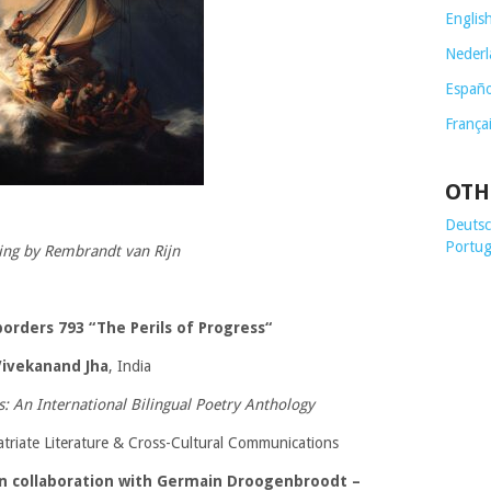
Englis
Nederl
Españo
França
OTH
Deutsch
Portug
ing by Rembrandt van Rijn
orders 793 “
The Perils of Progress
“
Vivekanand Jha
, India
s: An International Bilingual Poetry Anthology
triate Literature & Cross-Cultural Communications
 in collaboration with Germain Droogenbroodt
–