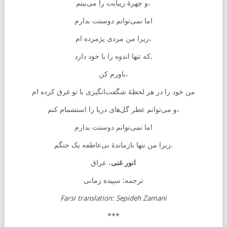
و چهرهٔ زیبایت را می‌بینم،
اما نمی‌توانم دوستت بدارم
زیرا من مردی پژمرده ام،
که تنها اندوه را با خود دارد.
باورم کن،
من خود را در هر لحظهٔ شگفت‌انگیزی با تو غرق کرده ام
و می‌توانم عطر گل‌های دریا را استشمام کنم،
اما نمی‌توانم دوستت بدارم
زیرا من تنها بازماندهٔ بی‌عاطفه یک جنگم.
انور غنی
، عراق
ترجمه: سپیده زمانی
Farsi translation: Sepideh Zamani
***