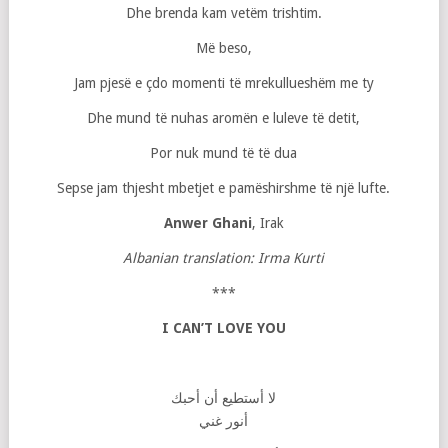
Dhe brenda kam vetëm trishtim.
Më beso,
Jam pjesë e çdo momenti të mrekullueshëm me ty
Dhe mund të nuhas aromën e luleve të detit,
Por nuk mund të të dua
Sepse jam thjesht mbetjet e pamëshirshme të një lufte.
Anwer Ghani
, Irak
Albanian translation: Irma Kurti
***
I CAN’T LOVE YOU
لا أستطيع أن أحبك
أنور غني