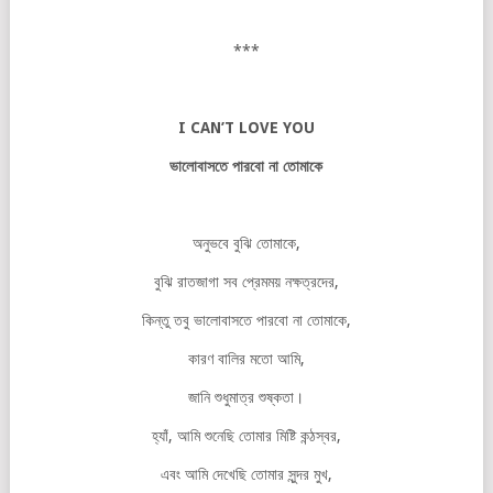
***
I CAN’T LOVE YOU
ভালোবাসতে
পারবো
না
তোমাকে
অনুভবে বুঝি তোমাকে,
বুঝি রাতজাগা সব প্রেমময় নক্ষত্রদের,
কিন্তু তবু ভালোবাসতে পারবো না তোমাকে,
কারণ বালির মতো আমি,
জানি শুধুমাত্র শুষ্কতা।
হ্যাঁ, আমি শুনেছি তোমার মিষ্টি কন্ঠস্বর,
এবং আমি দেখেছি তোমার সুন্দর মুখ,