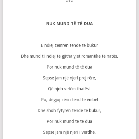
***
NUK MUND TË TË DUA
E ndiej zemrën tënde të bukur
Dhe mund t’i ndiej të gjitha yjet romantikë të natës,
Por nuk mund të të dua
Sepse jam një njeri prej rëre,
Që njoh vetëm thatësi.
Po, dëgjoj zërin tënd të ëmbël
Dhe shoh fytyrën tënde të bukur,
Por nuk mund të të dua
Sepse jam një njeri i verdhë,