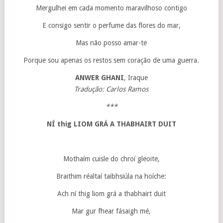
Mergulhei em cada momento maravilhoso contigo
E consigo sentir o perfume das flores do mar,
Mas não posso amar-te
Porque sou apenas os restos sem coração de uma guerra.
ANWER GHANI
, Iraque
Tradução: Carlos Ramos
***
NÍ thig LIOM GRÁ A THABHAIRT DUIT
Mothaím cuisle do chroí gleoite,
Braithim réaltaí taibhsiúla na hoíche:
Ach ní thig liom grá a thabhairt duit
Mar gur fhear fásaigh mé,