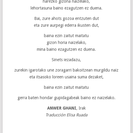
harezko gizona naizelako,
lehortasuna baino ezagutzen ez duena.
Bai, zure ahots gozoa entzuten dut
eta zure aurpegi ederra ikusten dut,
baina ezin zaitut maitatu
gizon horia naizelako,
mina baino ezagutzen ez duena.
Sinets iezadazu,
zurekin igarotako une zoragarri bakoitzean murgildu naiz
eta itsasoko loreen usaina suma dezaket,
baina ezin zaitut maitatu
gerra baten hondar gupidagabeak baino ez naizelako.
ANWER GHANI
, Irak
Traducción Elisa Ruada