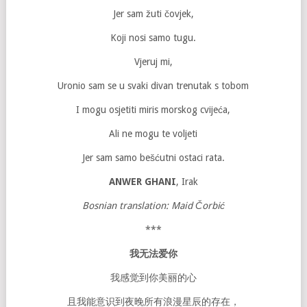
Jer sam žuti čovjek,
Koji nosi samo tugu.
Vjeruj mi,
Uronio sam se u svaki divan trenutak s tobom
I mogu osjetiti miris morskog cvijeća,
Ali ne mogu te voljeti
Jer sam samo bešćutni ostaci rata.
ANWER GHANI
, Irak
Bosnian translation:
Maid Čorbić
***
我无法
爱你
我感觉到你美丽的心
且我能意识到夜晚所有浪漫星辰的存在，