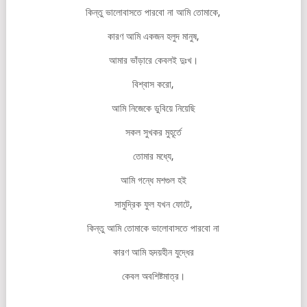
কিন্তু ভালোবাসতে পারবো না আমি তোমাকে,
কারণ আমি একজন হলুদ মানুষ,
আমার ভাঁড়ারে কেবলই দুঃখ।
বিশ্বাস করো,
আমি নিজেকে ডুবিয়ে নিয়েছি
সকল সুখকর মুহূর্তে
তোমার মধ্যে,
আমি গন্ধে মশগুল হই
সামুদ্রিক ফুল যখন ফোটে,
কিন্তু আমি তোমাকে ভালোবাসতে পারবো না
কারণ আমি হৃদয়হীন যুদ্ধের
কেবল অবশিষ্টমাত্র।