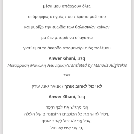
μέσα μου υπάρχουν όλες
οι όμορφες στιγμές που πέρασα μαζί σου
και μυρίζω την ευωδία των θαλασινών κρίνων
μα δεν μπορώ να σ’ αγαπώ
γιατί είμαι το άκαρδο απομεινάρι ενός πολέμου
Anwer
Ghani
, Iraq
Μετάφραση Μανώλη Αλυγιζάκη/
Translated
by
Manolis
Aligizakis
***
לא יכול לאהוב אותך
/ אנוּאַר גאני, עירק
Anwer Ghani
, Iraq
אֲנִי מַרְגִּישׁ אֶת לִבֵּךְ הַיָּפֶה
וְיָכוֹל לָחוּשׁ אֶת כָּל הַכּוֹכָבִים הָרוֹמַנְטִיִּים שֶׁל הַלַּיְלָה,
אֲבָל אֲנִי לֹא יָכוֹל לֶאֱהֹב אוֹתָךְ,
כִּי אֲנִי אִישׁ שֶׁל חוֹל,