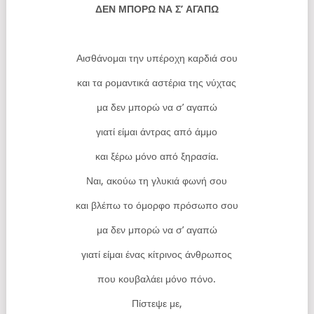
ΔΕΝ ΜΠΟΡΩ ΝΑ Σ’ ΑΓΑΠΩ
Αισθάνομαι την υπέροχη καρδιά σου
και τα ρομαντικά αστέρια της νύχτας
μα δεν μπορώ να σ’ αγαπώ
γιατί είμαι άντρας από άμμο
και ξέρω μόνο από ξηρασία.
Ναι, ακούω τη γλυκιά φωνή σου
και βλέπω το όμορφο πρόσωπο σου
μα δεν μπορώ να σ’ αγαπώ
γιατί είμαι ένας κίτρινος άνθρωπος
που κουβαλάει μόνο πόνο.
Πίστεψε με,