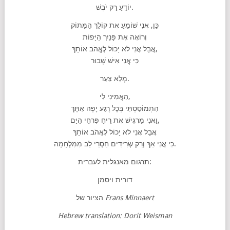
יוֹדֵעַ רַק יֹבֶשׁ.
כֵּן, אֲנִי שׁוֹמֵעַ אֶת קוֹלֵךְ הַמָּתוֹק
וְרוֹאֶה אֶת פָּנַיִך הַיָּפוֹת
אֲבָל אֲנִי לֹא יָכוֹל לֶאֱהֹב אוֹתָךְ,
כִּי אֲנִי אִישׁ שָׁבוּר
מְלֵא צַעַר.
הַאֲמִינִי לִי,
הִתְמוֹסַסְתִּי בְּכָל רֶגַע יָפֶה אִתָּךְ
וַאֲנִי מַרְגִּישׁ אֶת רֵיחַ פִּרְחֵי הַיָּם,
אֲבָל אֲנִי לֹא יָכוֹל לֶאֱהֹב אוֹתָךְ
כִּי אֲנִי אַךְ וְרַק שְׂרִידִים חַסְרֵי לֵב מִמִּלְחָמָה.
תרגום מאנגלית לעברית:
דורית ויסמן
הציור של
Frans Minnaert
Hebrew
translation: Dorit
Weisman