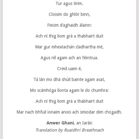
Tur agus tirim.
Cloisim do ghlór binn,
Feicim d’aghaidh álainn:
Ach ní thig liom grá a thabhairt duit
Mar gur mheatachán cladhartha mé,
Agus níl agam ach an féintrua.
Creid uaim é,
Tá lán mo dhá shúil bainte agam asat,
Mo scámhóga líonta agam le do chumhra:
Ach ní thig liom grá a thabhairt duit
Mar nach bhfuil ionaim anois ach smiodar den chogadh.
Anwer Ghani
, an Iaráic
Translation by Ruaidhri Breathnach