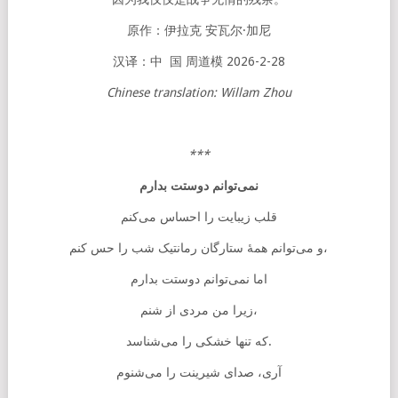
原作：伊拉克 安瓦尔·加尼
汉译：中 国 周道模 2026-2-28
Chinese translation: Willam Zhou
***
نمی‌توانم دوستت بدارم
قلب زیبایت را احساس می‌کنم
و می‌توانم همهٔ ستارگان رمانتیک شب را حس کنم،
اما نمی‌توانم دوستت بدارم
زیرا من مردی از شنم،
که تنها خشکی را می‌شناسد.
آری، صدای شیرینت را می‌شنوم