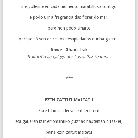
mergulleime en cada momento marabilloso contigo
e podo ulir a fragrancia das flores do mar,
pero non podo amarte
porque só son os restos desapiadados dunha guerra.
Anwer Ghani
, Irak
Tradución ao galego por Laura Paz Fentanes
***
EZIN ZAITUT MAITATU
Zure bihotz ederra sentitzen dut
eta gauaren izar erromantiko guztiak hauteman ditzaket,
baina ezin zaitut maitatu