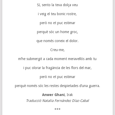
Sí, sento la teva dolça veu
i veig el teu bonic rostre,
però no et puc estimar
perquè sóc un home groc,
que només coneix el dolor.
Creu-me,
m’he submergit a cada moment meravellós amb tu
i puc olorar la fragància de les flors del mar,
però no et puc estimar
perquè només sóc les restes despietades d’una guerra.
Anwer Ghani
, Irak
Traducció Natalia Fernández Díaz-Cabal
***