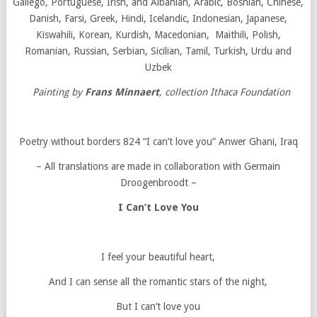
Gallego, Portuguese, Irish, and Albanian, Arabic, Bosnian, Chinese,
Danish, Farsi, Greek, Hindi, Icelandic, Indonesian, Japanese,
Kiswahili, Korean, Kurdish, Macedonian, Maithili, Polish,
Romanian, Russian, Serbian, Sicilian, Tamil, Turkish, Urdu and
Uzbek
Painting by
Frans Minnaert
, collection Ithaca Foundation
Poetry without borders 824 “I can’t love you” Anwer Ghani, Iraq
– All translations are made in collaboration with Germain
Droogenbroodt –
I Can’t Love You
I feel your beautiful heart,
And I can sense all the romantic stars of the night,
But I can’t love you