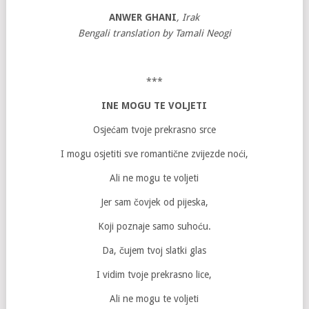
ANWER GHANI
, Irak
Bengali translation by Tamali Neogi
***
INE MOGU TE VOLJETI
Osjećam tvoje prekrasno srce
I mogu osjetiti sve romantične zvijezde noći,
Ali ne mogu te voljeti
Jer sam čovjek od pijeska,
Koji poznaje samo suhoću.
Da, čujem tvoj slatki glas
I vidim tvoje prekrasno lice,
Ali ne mogu te voljeti