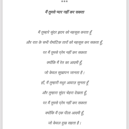
***
मैं
तुमसे
प्यार
नहीं
कर
सकता
मैं
तुम्हारे
सुंदर
हृदय
को
महसूस
करता
हूँ
और
रात
के
सभी
रोमांटिक
तारों
को
महसूस
कर
सकता
हूँ
,
पर
मैं
तुमसे
प्रेम
नहीं
कर
सकता
क्योंकि
मैं
रेत
का
आदमी
हूँ
,
जो
केवल
सूखापन
जानता
है।
हाँ
,
मैं
तुम्हारी
मधुर
आवाज़
सुनता
हूँ
और
तुम्हारा
सुंदर
चेहरा
देखता
हूँ
,
पर
मैं
तुमसे
प्रेम
नहीं
कर
सकता
क्योंकि
मैं
एक
पीला
आदमी
हूँ
,
जो
केवल
दुख
सहता
है।