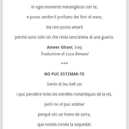
in ogni momento meraviglioso con te,
e posso sentire il profumo dei fiori di mare,
ma non posso amarti
perchè sono solo ciò che resta senz’anima di una guerra.
Anwer Ghani
, Iraq
Traduzione di Luca Benassi
***
NO PUC ESTIMAR-TE
Sento el teu bell cor
i puc percebre totes les estrelles romàntiques de la nit,
però no et puc estimar
perquè sóc un home de sorra,
que només coneix la sequedat.