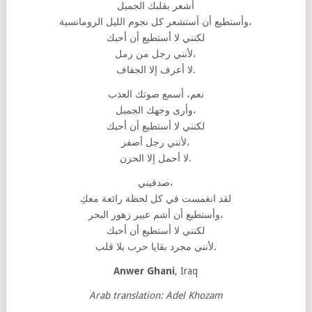
أشعر بقلبك الجميل
وأستطيع أن أستشعر كل نجوم الليل الرومانسية،
لكنني لا أستطيع أن أحبك
لأنني رجل من رمل،
لا أعرف إلا الجفاف.
نعم، أسمع صوتك العذب
وأرى وجهك الجميل،
لكنني لا أستطيع أن أحبك
لأنني رجل أصفر،
لا أحمل إلا الحزن.
صدقيني،
لقد انغمست في كل لحظة رائعة معكِ
وأستطيع أن أشم عبير زهور البحر،
لكنني لا أستطيع أن أحبك
لأنني مجرد بقايا حرب بلا قلب.
Anwer Ghani
, Iraq
Arab translation: Adel Khozam