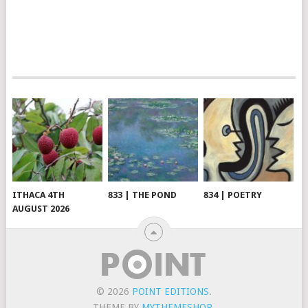
ITHACA 4TH
833 | THE POND
834 | POETRY
AUGUST 2026
© 2026
POINT EDITIONS
.
THEME BY
MYTHEMESHOP
.