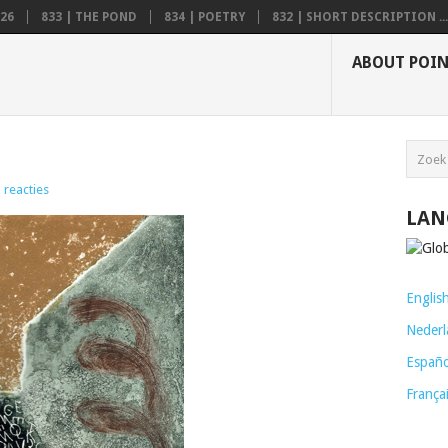
26
833 | THE POND
834 | POETRY
832 | SHORT DESCRIPTION ...
ABOUT POI
 reacties
LAN
Englis
Nederl
Españo
França