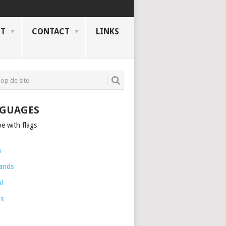
NT
CONTACT
LINKS
GUAGES
h
ands
l
is