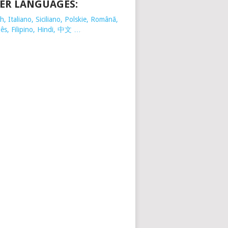
ER LANGUAGES:
, Italiano, Siciliano, Polskie,
Românã,
ês, Filipino, Hindi, 中文 …