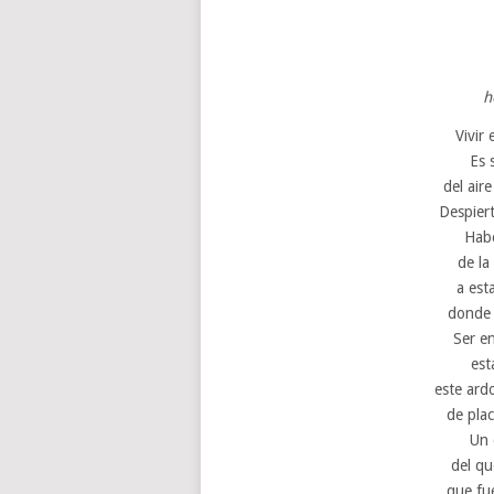
h
Vivir
Es s
del air
Despiert
Habe
de la
a est
donde 
Ser en
est
este ard
de plac
Un 
del qu
que fue