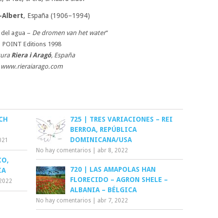
l-Albert
, España (1906–1994)
 del agua –
De dromen van het water
”
POINT Editions 1998
tura
Riera i Aragó
, España
www.rieraiarago.com
ICH
725 | TRES VARIACIONES – REI
BERROA, REPÚBLICA
DOMINICANA/USA
2021
No hay comentarios
|
abr 8, 2022
CO,
720 | LAS AMAPOLAS HAN
IA
FLORECIDO – AGRON SHELE –
2022
ALBANIA – BÉLGICA
No hay comentarios
|
abr 7, 2022