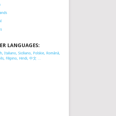
h
ands
l
is
ER LANGUAGES:
, Italiano, Siciliano, Polskie,
Românã,
ês, Filipino, Hindi, 中文 …