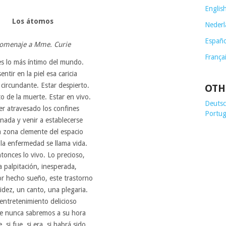
Englis
Los átomos
Nederl
Españo
omenaje a Mme. Curie
França
 es lo más íntimo del mundo.
entir en la piel esa caricia
e circundante. Estar despierto.
OTH
o de la muerte. Estar en vivo.
Deutsch
r atravesado los confines
Portug
 nada y venir a establecerse
a zona clemente del espacio
la enfermedad se llama vida.
tonces lo vivo. Lo precioso,
a palpitación, inesperada,
or hecho sueño, este trastorno
idez, un canto, una plegaria.
entretenimiento delicioso
e nunca sabremos a su hora
, si fue, si era, si habrá sido.