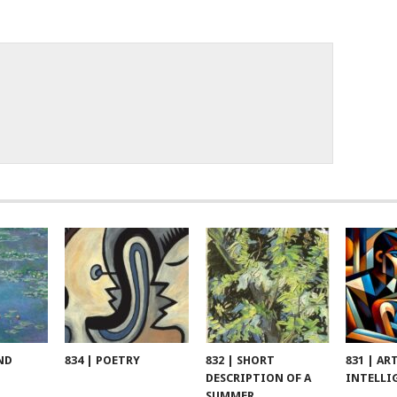
ND
834 | POETRY
832 | SHORT
831 | AR
DESCRIPTION OF A
INTELLI
SUMMER