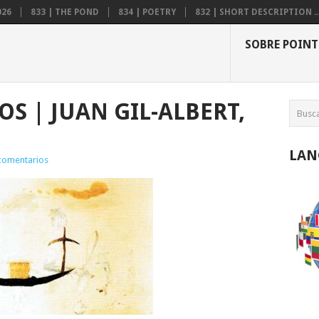
026
833 | THE POND
834 | POETRY
832 | SHORT DESCRIPTION ..
SOBRE POINT
OS | JUAN GIL-ALBERT,
LAN
comentarios