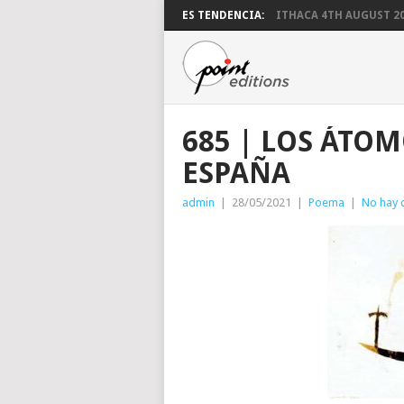
ES TENDENCIA:
ITHACA 4TH AUGUST 2
685 | LOS ÁTOM
ESPAÑA
admin
|
28/05/2021
|
Poema
|
No hay 