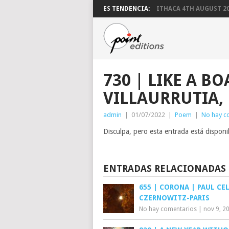
ES TENDENCIA:
ITHACA 4TH AUGUST 2
730 | LIKE A BO
VILLAURRUTIA,
admin
|
01/07/2022
|
Poem
|
No hay c
Disculpa, pero esta entrada está dispon
ENTRADAS RELACIONADAS
655 | CORONA | PAUL CE
CZERNOWITZ-PARIS
No hay comentarios
|
nov 9, 2