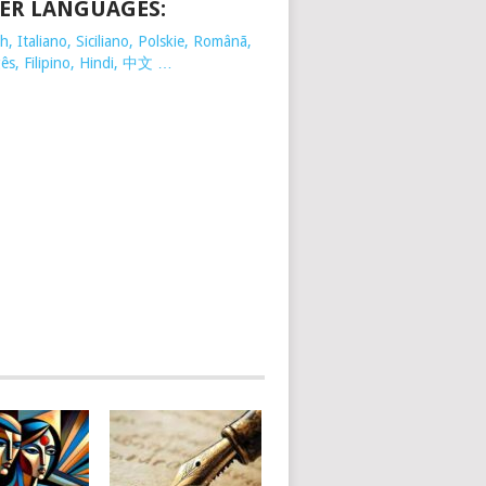
ER LANGUAGES:
, Italiano, Siciliano, Polskie,
Românã,
ês, Filipino, Hindi, 中文 …