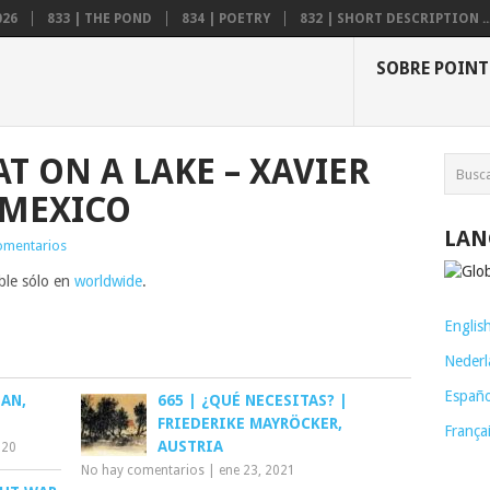
026
833 | THE POND
834 | POETRY
832 | SHORT DESCRIPTION ..
SOBRE POINT
AT ON A LAKE – XAVIER
 MEXICO
LAN
omentarios
ible sólo en
worldwide
.
Englis
Nederl
Españo
LAN,
665 | ¿QUÉ NECESITAS? |
FRIEDERIKE MAYRÖCKER,
França
AUSTRIA
020
No hay comentarios
|
ene 23, 2021