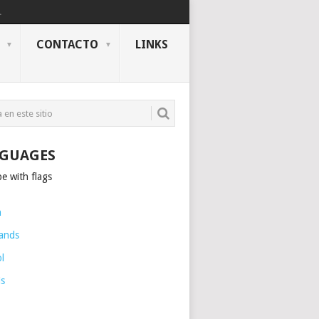
.
CONTACTO
LINKS
GUAGES
h
ands
l
is