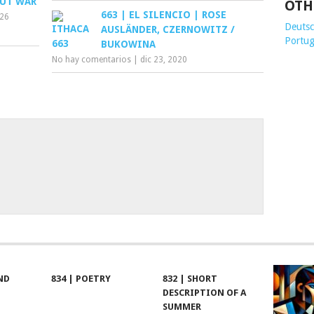
OUT WAR
OTH
663 | EL SILENCIO | ROSE
026
Deutsch
AUSLÄNDER, CZERNOWITZ /
Portug
BUKOWINA
No hay comentarios
|
dic 23, 2020
ND
834 | POETRY
832 | SHORT
DESCRIPTION OF A
SUMMER