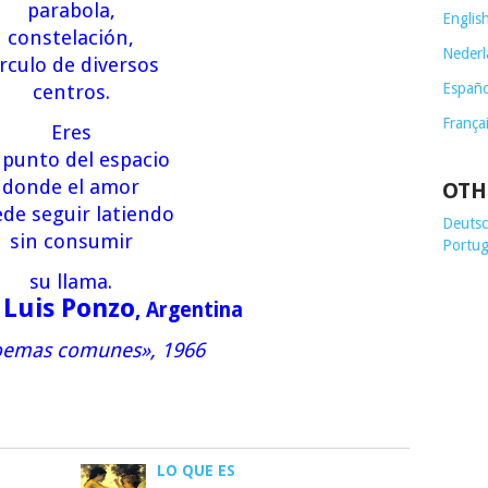
parabola,
Englis
constelación,
Nederl
írculo de diversos
Españo
centros.
França
Eres
 punto del espacio
donde el amor
OTH
de seguir latiendo
Deutsch
sin consumir
Portug
su llama.
 Luis Ponzo
, Argentina
oemas comunes», 1966
LO QUE ES