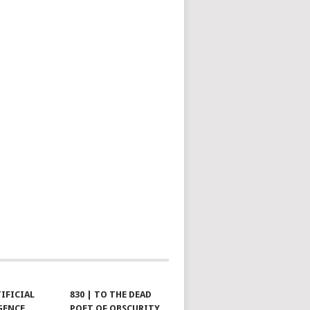
TIFICIAL
830 | TO THE DEAD
GENCE
POET OF OBSCURITY