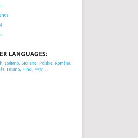
h
ands
l
is
ER LANGUAGES:
, Italiano, Siciliano, Polskie,
Românã,
ês, Filipino, Hindi, 中文 …