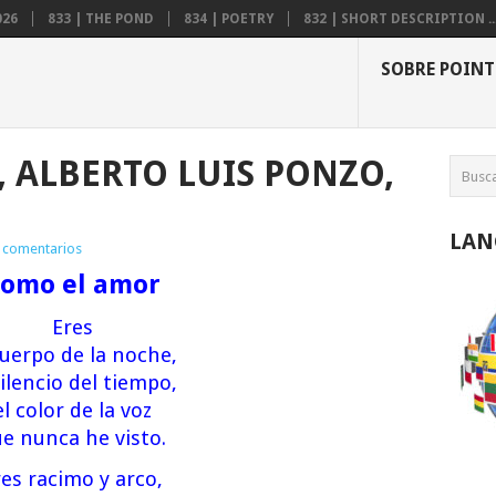
026
833 | THE POND
834 | POETRY
832 | SHORT DESCRIPTION ..
SOBRE POINT
 ALBERTO LUIS PONZO,
LAN
 comentarios
omo el amor
Eres
cuerpo de la noche,
silencio del tiempo,
el color de la voz
e nunca he visto.
res racimo y arco,