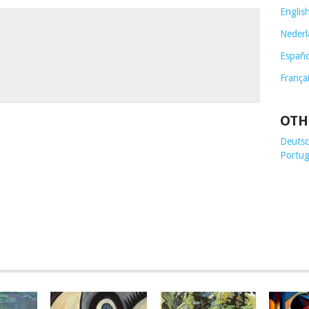
Englis
Nederl
Españo
França
OTH
Deutsch
Portug