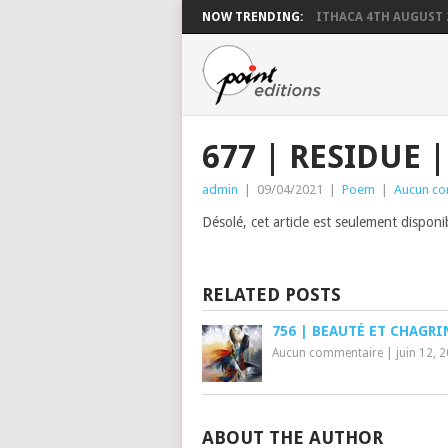
NOW TRENDING:
ITHACA 4TH AUGUST 
677 | RESIDUE 
admin
|
09/04/2021
|
Poem
|
Aucun co
Désolé, cet article est seulement dispon
RELATED POSTS
756 | BEAUTÉ ET CHAGRI
Aucun commentaire
|
juin 12, 
ABOUT THE AUTHOR