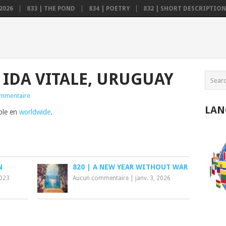
2026
833 | THE POND
834 | POETRY
832 | SHORT DESCRIPTION .
| IDA VITALE, URUGUAY
mmentaire
LAN
ible en
worldwide
.
N
820 | A NEW YEAR WITHOUT WAR
2023
Aucun commentaire
|
janv. 3, 2026