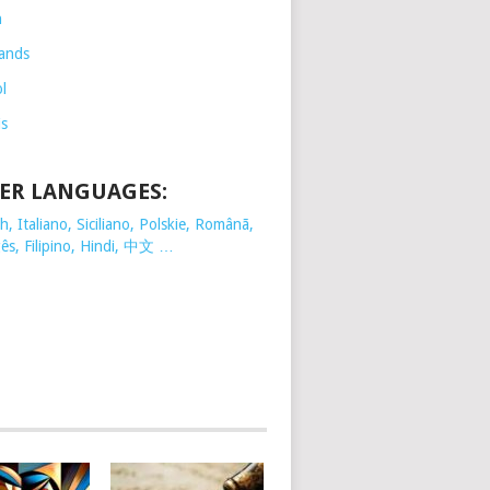
h
ands
l
is
ER LANGUAGES:
, Italiano, Siciliano, Polskie,
Românã,
ês, Filipino, Hindi, 中文 …