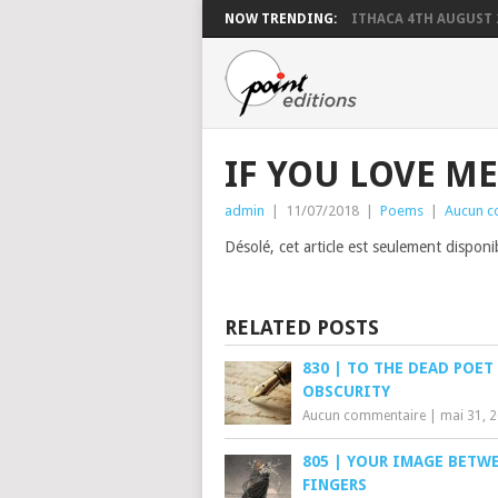
NOW TRENDING:
ITHACA 4TH AUGUST 
IF YOU LOVE ME
admin
|
11/07/2018
|
Poems
|
Aucun c
Désolé, cet article est seulement dispon
RELATED POSTS
830 | TO THE DEAD POET
OBSCURITY
Aucun commentaire
|
mai 31, 
805 | YOUR IMAGE BETW
FINGERS