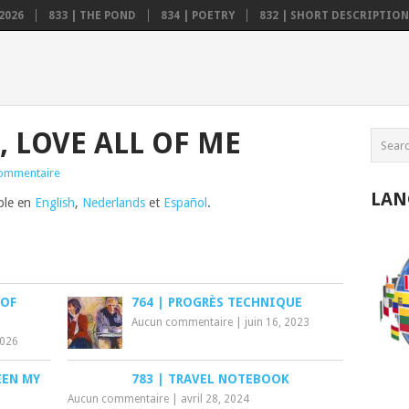
2026
833 | THE POND
834 | POETRY
832 | SHORT DESCRIPTION .
, LOVE ALL OF ME
ommentaire
LAN
ible en
English
,
Nederlands
et
Español
.
 OF
764 | PROGRÈS TECHNIQUE
Aucun commentaire
|
juin 16, 2023
2026
EEN MY
783 | TRAVEL NOTEBOOK
Aucun commentaire
|
avril 28, 2024