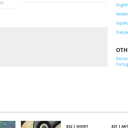
025
Englis
Nederl
Españo
França
OTH
Deutsch
Portug
832 | SHORT
831 | AR