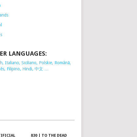
h
ands
l
is
ER LANGUAGES:
, Italiano, Siciliano, Polskie,
Românã,
ês, Filipino, Hindi, 中文 …
TIFICIAL
830 | TO THE DEAD