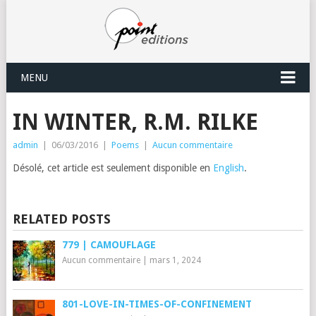
MENU
IN WINTER, R.M. RILKE
admin
|
06/03/2016
|
Poems
|
Aucun commentaire
Désolé, cet article est seulement disponible en
English
.
RELATED POSTS
779 | CAMOUFLAGE
Aucun commentaire
|
mars 1, 2024
801-LOVE-IN-TIMES-OF-CONFINEMENT