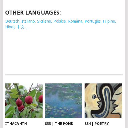
OTHER LANGUAGES:
Deutsch, Italiano, Siciliano, Polskie,
Românã, Portugês, Filipino,
Hindi, 中文 …
ITHACA 4TH
833 | THE POND
834 | POETRY