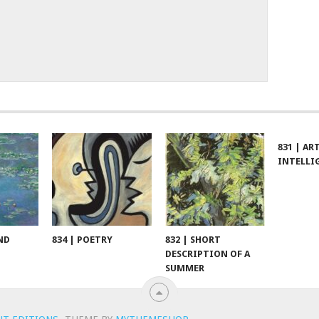
831 | AR
INTELLI
ND
834 | POETRY
832 | SHORT
DESCRIPTION OF A
SUMMER