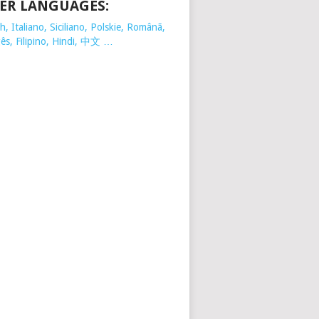
ER LANGUAGES:
, Italiano, Siciliano, Polskie,
Românã,
ês, Filipino, Hindi, 中文 …