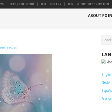
26
833 | THE POND
834 | POETRY
832 | SHORT DESCRIPTION ...
ABOUT POI
een reacties
LAN
Englis
Nederl
Españo
França