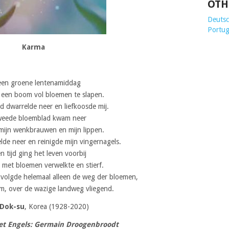
OTH
Deutsch
Portug
Karma
een groene lentenamiddag
r een boom vol bloemen te slapen.
 dwarrelde neer en liefkoosde mij.
weede bloemblad kwam neer
 mijn wenkbrauwen en mijn lippen.
de neer en reinigde mijn vingernagels.
n tijd ging het leven voorbij
met bloemen verwelkte en stierf.
 volgde helemaal alleen de weg der bloemen,
om, over de wazige landweg vliegend.
Dok-su
, Korea (1928-2020)
het Engels: Germain Droogenbroodt