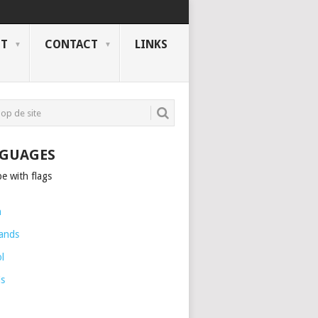
NT
CONTACT
LINKS
GUAGES
h
ands
l
is