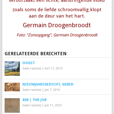
veroorzaakt een lichte, aandringende vloed
zoals soms de liefde
schroomvallig klopt
aan de deur van het hart.
Germain Droogenbroodt
Foto: “Zonsopgang”, Germain Droogenbroodt
GERELATEERDE BERICHTEN
OOGST
Geen reacties
|
mrt 17, 2019
NIEUWJAARSGEDICHT, GEBED
Geen reacties
|
jan 7, 2016
808 | THE JOB
Geen reacties
|
jun 11, 2025