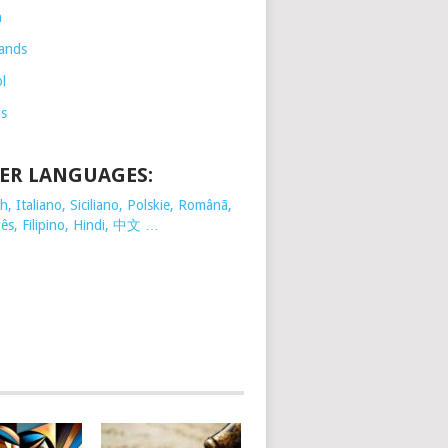
h
ands
l
is
ER LANGUAGES:
, Italiano, Siciliano, Polskie,
Românã,
ês, Filipino, Hindi, 中文 …