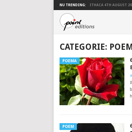
NU TRENDING:
ITHACA 4TH AUGUST 20
CATEGORIE:
POE
POEMA
a
I
b
h
POEM