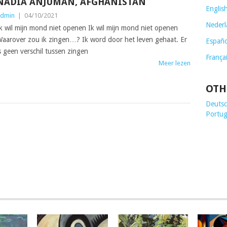
NADIA ANJUMAN, AFGHANISTAN
Englis
dmin
|
04/10/2021
Nederl
k wil mijn mond niet openen Ik wil mijn mond niet openen
aarover zou ik zingen…? Ik word door het leven gehaat. Er
Españo
s geen verschil tussen zingen
França
Meer lezen
OTH
Deutsch
Portug