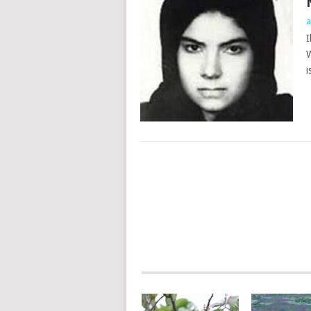
a
I
W
i
BERICHTNAVIGATIE