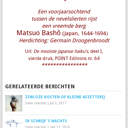
*
Een voorjaarsochtend
tussen de nevelslierten rijst
een vreemde berg
Matsuo Bashô
(Japan, 1644-1694）
Herdichting: Germain Droogenbroodt
Uit:
De mooiste Japanse haiku’s
, deel I,
vierde druk, POINT Editions nr. 64
****************
GERELATEERDE BERICHTEN
ZINLOZE KOSTEN OF KLEINE AFZETTERIJ
Geen reacties
|
jul 3, 2017
IK SCHRIJF ’S NACHTS
Geen reacties
|
sep 27, 2016