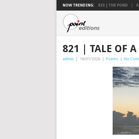
NOW TRENDING:
833 | THE POND
8
821 | TALE OF 
admin
|
16/01/2026
|
Poems
|
No Com