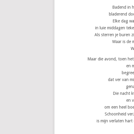
Badend in h
bladerend door
Elke dag wa
in luie middagen teke
Als sterren je buren 
Waar is de m
W
Maar die avond, toen he
en m
begree
dat ver van mi
gen
Die nacht k
en v
om een heel boe
Schoonheid ver
is mijn verlaten ha