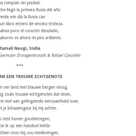
se rompían sin piedad.
he llegó la primera lluvia del año
esde ese día la lluvia cae
 un libro entero de sincera tristeza.
 alivia poco el corazón desolado,
laburno es ahora mi pira ardiente.
Tamali Neogi, India
 Germain Droogenbroodt & Rafael Carcelén
***
VAN EEN TROUWE ECHTGENOTE
en ver land met blauwe bergen vloog,
evig zoals trouwe echtgenotes dat doen,
e niet aan gefingeerde eenzaamheid over,
et je lichaamsgeur bij mij achter.
s nest boven goudenregen,
te ik op een handvol liefde
schien voor mij zou meebrengen.