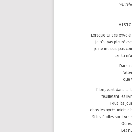
Vertal
HISTO
Lorsque tu t’es envolé
je n’ai pas pleuré a
je ne me suis pas co
car tu m’a
Dans no
j’att
que 
Plongeant dans la 
feuilletant les li
Tous les jou
dans les après-midis o
Si les étoiles sont vos
Où est
Les n