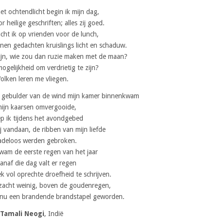
et ochtendlicht begin ik mijn dag,
 heilige geschriften; alles zij goed.
cht ik op vrienden voor de lunch,
nen gedachten kruislings licht en schaduw.
zijn, wie zou dan ruzie maken met de maan?
ogelijkheid om verdrietig te zijn?
olken leren me vliegen.
t gebulder van de wind mijn kamer binnenkwam
ijn kaarsen omvergooide,
p ik tijdens het avondgebed
j vandaan, de ribben van mijn liefde
adeloos werden gebroken.
wam de eerste regen van het jaar
anaf die dag valt er regen
k vol oprechte droefheid te schrijven.
zacht weinig, boven de goudenregen,
rt nu een brandende brandstapel geworden.
Tamali Neogi
, Indië