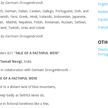
e by Germain Droogenbroodt
Englis
h, German, Italian, Catalan, Gallego, Portuguese, Irish, and
Nederl
anish, Farsi, Greek, Hindi, Icelandic, Indonesian, Japanese,
Españo
an, Maithili, Nepalese, Polish, Romanian, Russian, Serbian,
França
 Tamil, Turkish, Urdu and Uzbek
e by Germain Droogenbroodt
OTH
Deutsch
ders 821 “
TALE OF A FAITHFUL WIFE”
Portug
Tamali Neogi
, India
e in collaboration with Germain Droogenbroodt –
E OF A FAITHFUL WIFE
 to a distant land of blue mountains,
weep badly as faithful wives do,
e in fictional loneliness like a few,