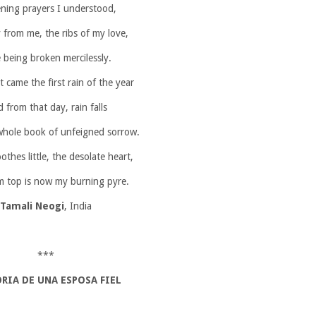
ening prayers I understood,
 from me, the ribs of my love,
 being broken mercilessly.
 came the first rain of the year
 from that day, rain falls
 whole book of unfeigned sorrow.
othes little, the desolate heart,
 top is now my burning pyre.
Tamali Neogi
, India
***
RIA DE UNA ESPOSA FIEL