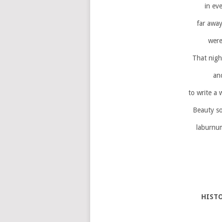
in ev
far away
were
That night
and
to write a
Beauty so
laburnum
HISTO