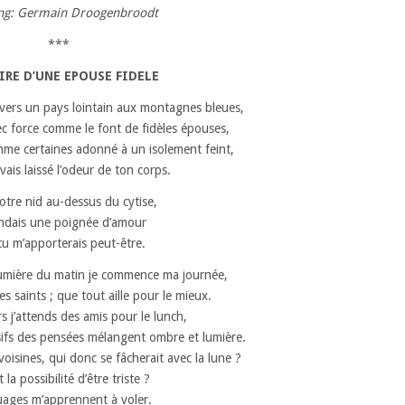
ing: Germain Droogenbroodt
***
IRE D’UNE EPOUSE FIDELE
 vers un pays lointain aux montagnes bleues,
vec force comme le font de fidèles épouses,
mme certaines adonné à un isolement feint,
vais laissé l’odeur de ton corps.
tre nid au-dessus du cytise,
endais une poignée d’amour
tu m’apporterais peut-être.
lumière du matin je commence ma journée,
vres saints ; que tout aille pour le mieux.
rs j’attends des amis pour le lunch,
isifs des pensées mélangent ombre et lumière.
 voisines, qui donc se fâcherait avec la lune ?
 la possibilité d’être triste ?
uages m’apprennent à voler.