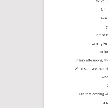
for you 
I, i
awai
y
Bathed in
turning leav
For lu
in lazy afternoons, t
When stars are the ne
Wher
But that evening w
and