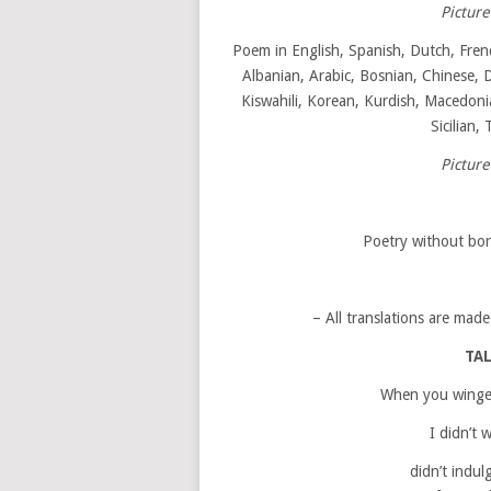
Pictur
Poem in English, Spanish, Dutch, Frenc
Albanian, Arabic, Bosnian, Chinese, D
Kiswahili, Korean, Kurdish, Macedoni
Sicilian,
Pictur
Poetry without bor
– All translations are mad
TAL
When you winged
I didn’t 
didn’t indulg