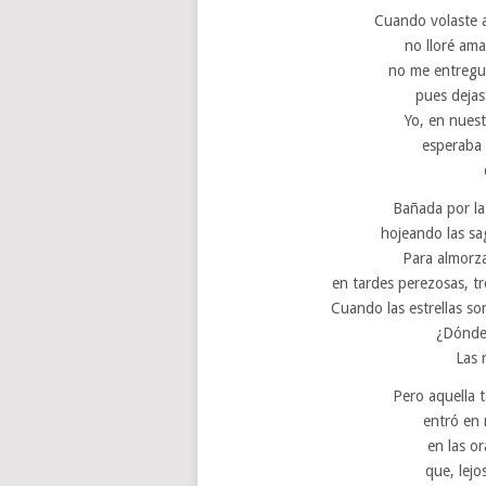
Cuando volaste a
no lloré ama
no me entregué
pues dejas
Yo, en nuest
esperaba
Bañada por la
hojeando las sa
Para almorza
en tardes perezosas, t
Cuando las estrellas so
¿Dónde 
Las 
Pero aquella t
entró en 
en las o
que, lejo