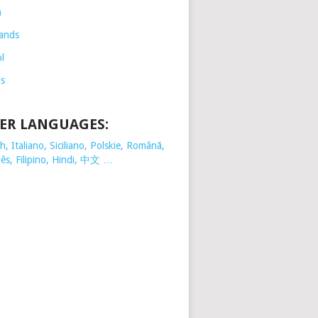
h
ands
l
is
ER LANGUAGES:
, Italiano, Siciliano, Polskie,
Românã,
ês, Filipino, Hindi, 中文 …