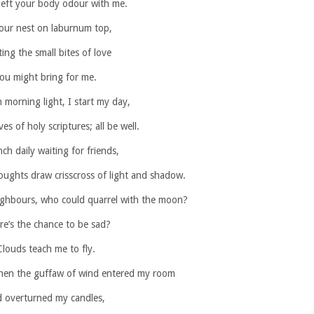
left your body odour with me.
n our nest on laburnum top,
ting the small bites of love
ou might bring for me.
 morning light, I start my day,
es of holy scriptures; all be well.
nch daily waiting for friends,
houghts draw crisscross of light and shadow.
ighbours, who could quarrel with the moon?
e’s the chance to be sad?
Clouds teach me to fly.
hen the guffaw of wind entered my room
 overturned my candles,