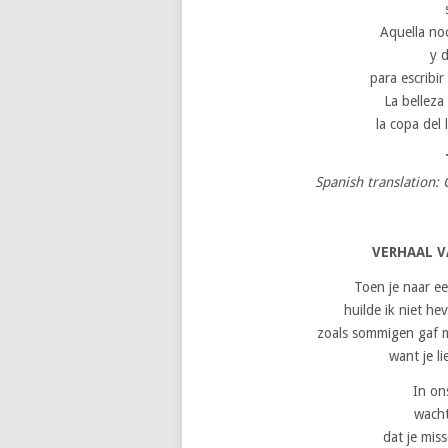
Aquella noc
y d
para escribir
La belleza
la copa del 
Spanish translation:
VERHAAL 
Toen je naar e
huilde ik niet h
zoals sommigen gaf m
want je li
In on
wacht
dat je mis