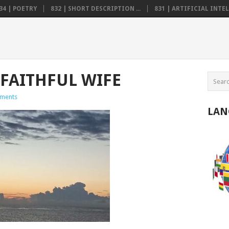
34 | POETRY
832 | SHORT DESCRIPTION ...
831 | ARTIFICIAL INTELL
A FAITHFUL WIFE
ments
LAN