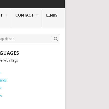
NT
CONTACT
LINKS
GUAGES
h
ands
l
is