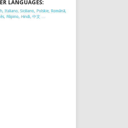
ER LANGUAGES:
, Italiano, Siciliano, Polskie,
Românã,
ês, Filipino, Hindi, 中文 …