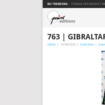
NU TRENDING:
ITHACA 4TH AUGUST 20
763 | GIBRALTA
admin
|
15/06/2023
|
Gedichten
|
Geen