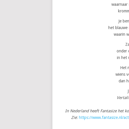
waarnaar i
kromm
Je ben
het blauwe
waarin w
Za
onder 
in het
Het 
wiens v
dan h
Vertal
In Nederland heeft Fantasize het k
Zie
:
https://www.fantasize.nl/ac