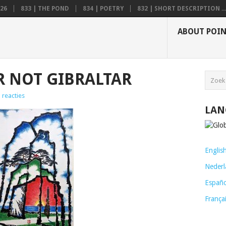
26
833 | THE POND
834 | POETRY
832 | SHORT DESCRIPTION ...
ABOUT POI
R NOT GIBRALTAR
 reacties
LAN
Englis
Nederl
Españo
França