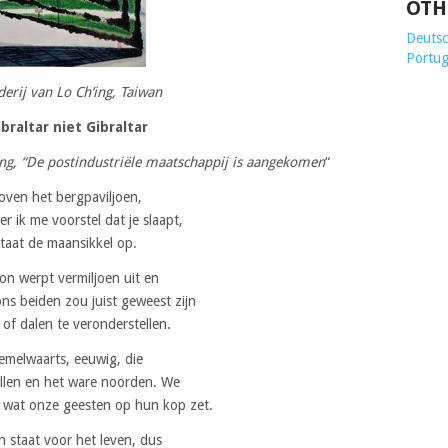
OTH
Deutsch
Portug
derij van Lo Ch’ing, Taiwan
ibraltar niet Gibraltar
’ing, “De postindustriële maatschappij is aangekomen
“
oven het bergpaviljoen,
r ik me voorstel dat je slaapt,
taat de maansikkel op.
on werpt vermiljoen uit en
ns beiden zou juist geweest zijn
n of dalen te veronderstellen.
emelwaarts, eeuwig, die
llen en het ware noorden. We
d wat onze geesten op hun kop zet.
 staat voor het leven, dus