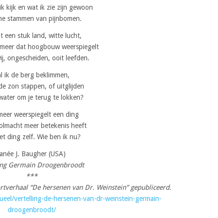
k kijk en wat ik zie zijn gewoon
e stammen van pijnbomen.
t een stuk land, witte lucht,
 meer dat hoogbouw weerspiegelt
ij, ongescheiden, ooit leefden.
l ik de berg beklimmen,
de zon stappen, of uitglijden
 water om je terug te lokken?
meer weerspiegelt een ding
olmacht meer betekenis heeft
et ding zelf. Wie ben ik nu?
Janée J. Baugher (USA)
ing Germain Droogenbroodt
***
ortverhaal “De hersenen van Dr. Weinstein” gepubliceerd.
tueel/vertelling-de-hersenen-van-dr-weinstein-germain-
droogenbroodt/