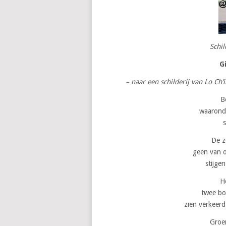
Schil
G
– naar een schilderij van Lo Ch
B
waaronde
s
De z
geen van o
stijge
H
twee bo
zien verkeer
Groen