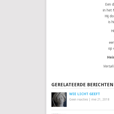
Een 
in het
Hij d
is h
H
een
op 
Hei
Vertal
GERELATEERDE BERICHTEN
WIE LICHT GEEFT
Geen reacties
|
mei 21, 2018