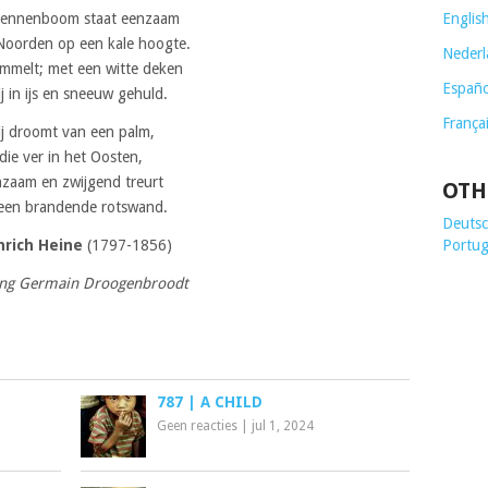
dennenboom staat eenzaam
Englis
 Noorden op een kale hoogte.
Nederl
ommelt; met een witte deken
Españo
ij in ijs en sneeuw gehuld.
França
ij droomt van een palm,
die ver in het Oosten,
zaam en zwijgend treurt
OTH
een brandende rotswand.
Deutsch
nrich Heine
(1797-1856)
Portug
ing Germain Droogenbroodt
787 | A CHILD
Geen reacties
|
jul 1, 2024