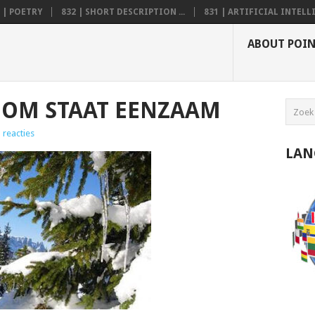
 | POETRY
832 | SHORT DESCRIPTION ...
831 | ARTIFICIAL INTELLI.
ABOUT POI
OM STAAT EENZAAM
 reacties
LAN