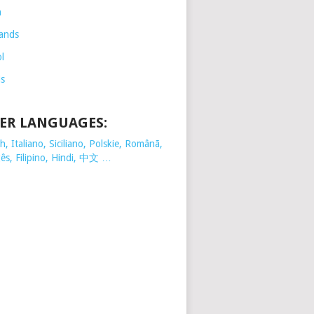
h
ands
l
is
ER LANGUAGES:
, Italiano, Siciliano, Polskie,
Românã,
ês, Filipino, Hindi, 中文 …