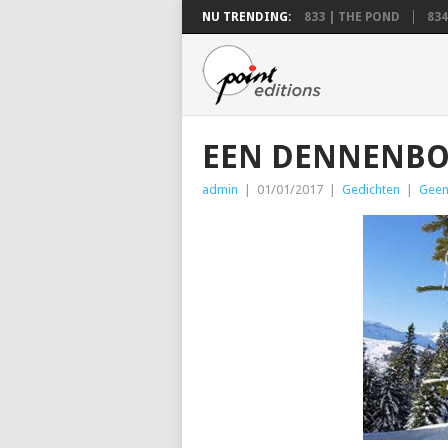
NU TRENDING:
833 | THE POND
834
EEN DENNENBO
admin
|
01/01/2017
|
Gedichten
|
Geen