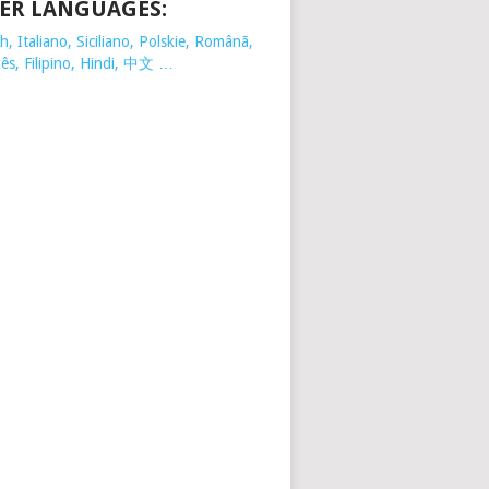
ER LANGUAGES:
, Italiano, Siciliano, Polskie,
Românã,
ês, Filipino, Hindi, 中文 …