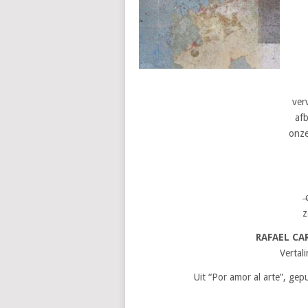
ver
af
onze
z
RAFAEL CA
Vertal
Uit “Por amor al arte”, gep