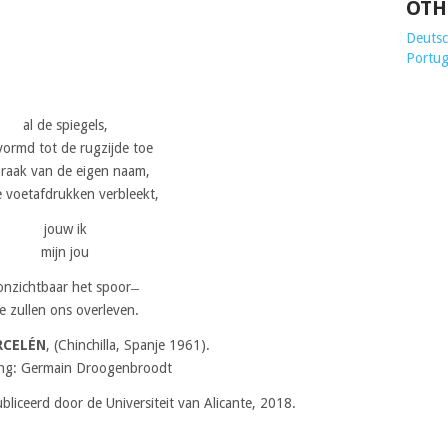
OTH
Deutsch
Portug
al de spiegels,
vormd tot de rugzijde toe
braak van de eigen naam,
 voetafdrukken verbleekt,
jouw ik
mijn jou
̶onzichtbaar het spoor ̶
e zullen ons overleven.
RCELÉN
, (Chinchilla, Spanje 1961).
ing: Germain Droogenbroodt
ubliceerd door de Universiteit van Alicante, 2018.