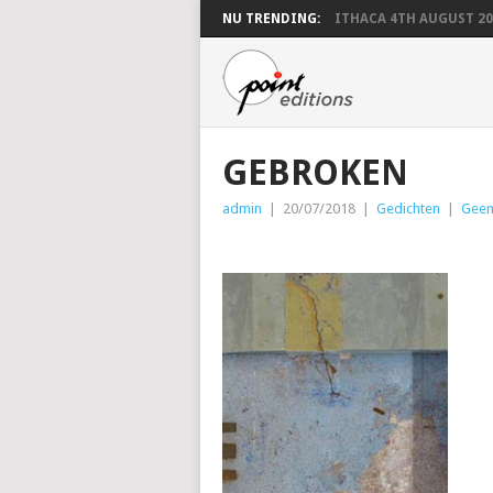
NU TRENDING:
ITHACA 4TH AUGUST 20
GEBROKEN
admin
|
20/07/2018
|
Gedichten
|
Geen