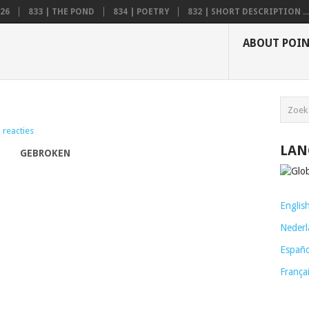
26
833 | THE POND
834 | POETRY
832 | SHORT DESCRIPTION ...
ABOUT POI
 reacties
LAN
GEBROKEN
Englis
Nederl
Españo
França