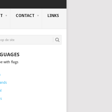
NT
CONTACT
LINKS
GUAGES
h
ands
l
is