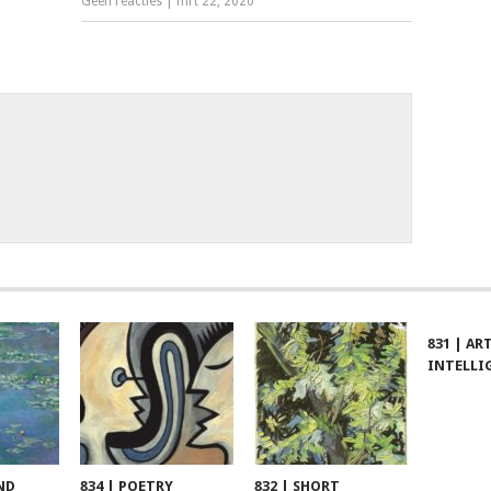
Geen reacties
|
mrt 22, 2020
831 | AR
INTELLI
ND
834 | POETRY
832 | SHORT