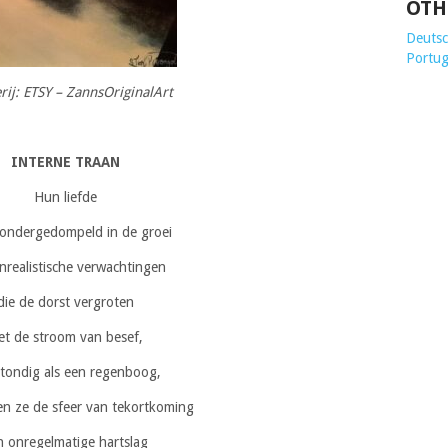
OTH
Deutsch
Portug
erij: ETSY – ZannsOriginalArt
INTERNE TRAAN
Hun liefde
ondergedompeld in de groei
nrealistische verwachtingen
die de dorst vergroten
et de stroom van besef,
stondig als een regenboog,
en ze de sfeer van tekortkoming
jn onregelmatige hartslag