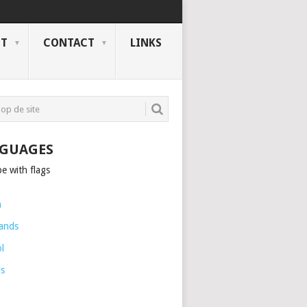
NT
CONTACT
LINKS
GUAGES
h
ands
l
is