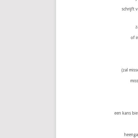
schrijft
z
of 
(zal miss
miss
een kans bi
heengaa