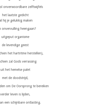
 vol onverwoordbare zelftwijfels
het laatste gedicht
al hij je gelukkig maken
in onvervulling heengaan?
uitgeput organisme
de levendige geest
chien het hartritme herstellen),
chien zal Gods verrassing
uit het hemelse palet
met de doodstrijd,
eden om De Oorsprong te bereiken
verder leven is lijden,
n een schijnbare ontlasting.