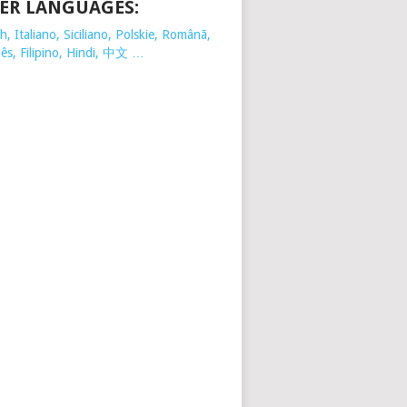
ER LANGUAGES:
, Italiano, Siciliano, Polskie,
Românã,
ês, Filipino, Hindi, 中文 …