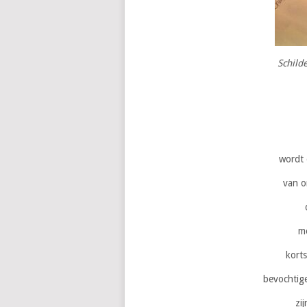
Schild
wordt 
van o
m
kort
bevochtig
zi