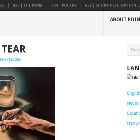
26
833 | THE POND
834 | POETRY
832 | SHORT DESCRIPTION ...
ABOUT POI
 TEAR
een reacties
LAN
Englis
Nederl
Españo
França