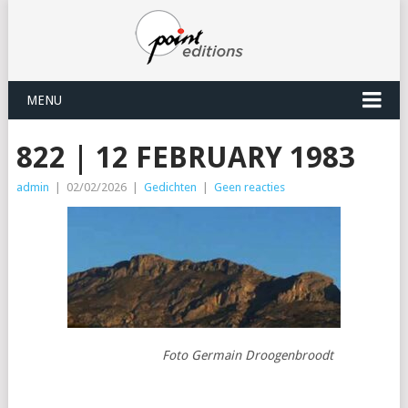
MENU
822 | 12 FEBRUARY 1983
admin
|
02/02/2026
|
Gedichten
|
Geen reacties
Foto Germain Droogenbroodt