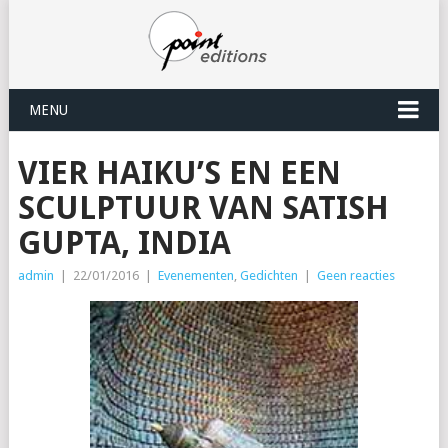
MENU
VIER HAIKU’S EN EEN
SCULPTUUR VAN SATISH
GUPTA, INDIA
admin
|
22/01/2016
|
Evenementen
,
Gedichten
|
Geen reacties