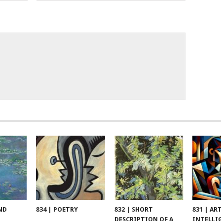
ND
834 | POETRY
832 | SHORT
831 | AR
DESCRIPTION OF A
INTELLI