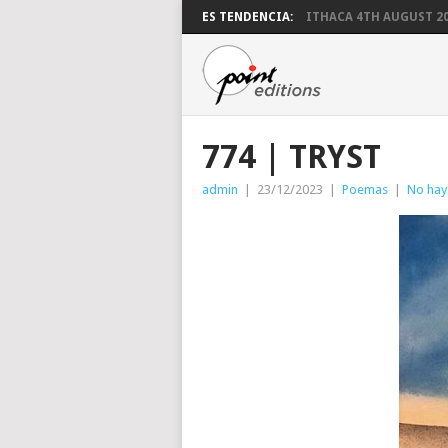
ES TENDENCIA:
ITHACA 4TH AUGUST 2
774 | TRYST
admin
|
23/12/2023
|
Poemas
|
No hay