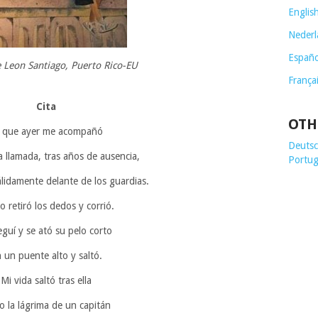
Englis
Nederl
Españo
 Leon Santiago, Puerto Rico-
EU
França
Cita
OTH
 que ayer me acompañó
Deutsch
a llamada, tras años de ausencia,
Portug
lidamente delante de los guardias.
 retiró los dedos y corrió.
eguí y se ató su pelo corto
 un puente alto y saltó.
Mi vida saltó tras ella
 la lágrima de un capitán