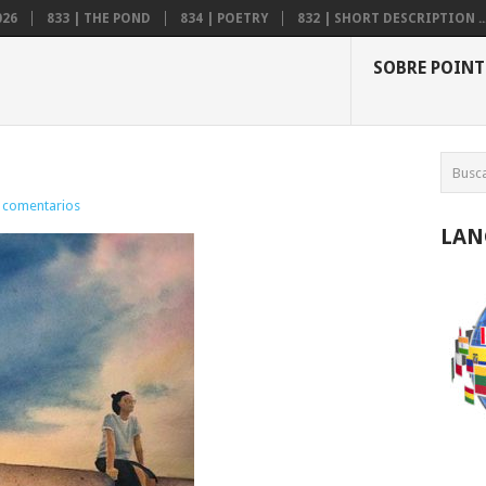
026
833 | THE POND
834 | POETRY
832 | SHORT DESCRIPTION ..
SOBRE POINT
 comentarios
LAN