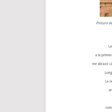
Pintura de
La
a la primer
me abrazó cá
Luego
La s
en
como