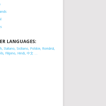
h
ands
l
is
ER LANGUAGES:
, Italiano, Siciliano, Polskie,
Românã,
ês, Filipino, Hindi, 中文 …