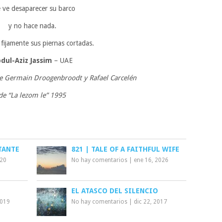
 ve desaparecer su barco
y no hace nada.
 fijamente sus piernas cortadas.
dul-Aziz Jassim
– UAE
de Germain Droogenbroodt y Rafael Carcelén
de “La lezom le” 1995
TANTE
821 | TALE OF A FAITHFUL WIFE
020
No hay comentarios
|
ene 16, 2026
EL ATASCO DEL SILENCIO
2019
No hay comentarios
|
dic 22, 2017