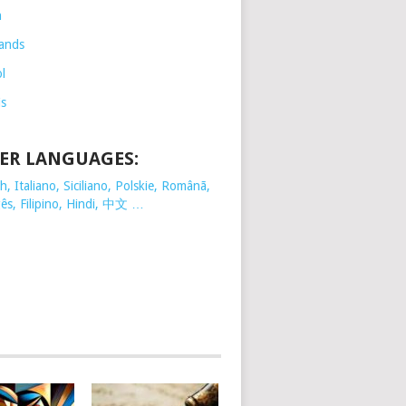
h
ands
l
is
ER LANGUAGES:
, Italiano, Siciliano, Polskie,
Românã,
ês, Filipino, Hindi, 中文 …