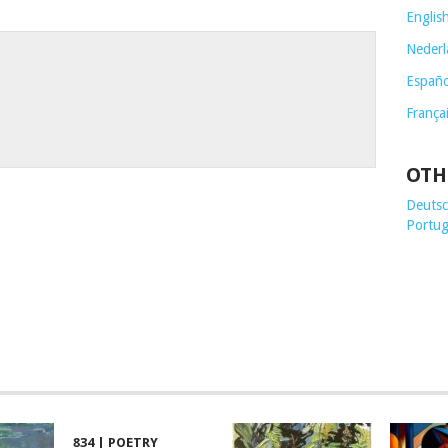
Englis
Nederl
Españo
França
OTH
Deutsch
Portug
834 | POETRY