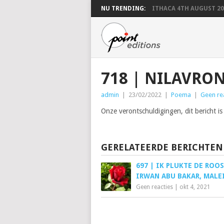
NU TRENDING:
ITHACA 4TH AUGUST 20
718 | NILAVRO
admin
|
23/02/2022
|
Poema
|
Geen re
Onze verontschuldigingen, dit bericht is
GERELATEERDE BERICHTEN
697 | IK PLUKTE DE ROOS
IRWAN ABU BAKAR, MALE
Geen reacties
|
okt 4, 2021