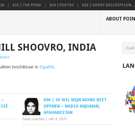
26
833 | THE POND
834 | POETRY
832 | SHORT DESCRIPTION ...
ABOUT POI
NILL SHOOVRO, INDIA
acties
LAN
 alleen beschikbaar in
Español
.
 –
696 | IK WIL MIJN MOND NIET
ISIË
OPENEN – NADIA ANJUMAN,
AFGHANISTAN
Geen reacties
|
okt 4, 2021